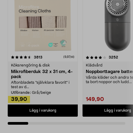
4.0av 5 stjärnor
recensioner
4.5av 5 stjärnor
recensio
3813
3252
(9,97/st)
Köksrengöring & disk
Klädvård
Mikrofiberduk 32 x 31 cm, 4-
Noppborttagare batter
pack
Vårda kläder och andra tex
ta bort noppor och ludd.
Aftonbladets "självklara favorit” i
Noppborttagaren fräs...
test av d...
Utförande:
Grå/beige
39,90
149,90
Lägg i varukorg
Lägg i varukorg