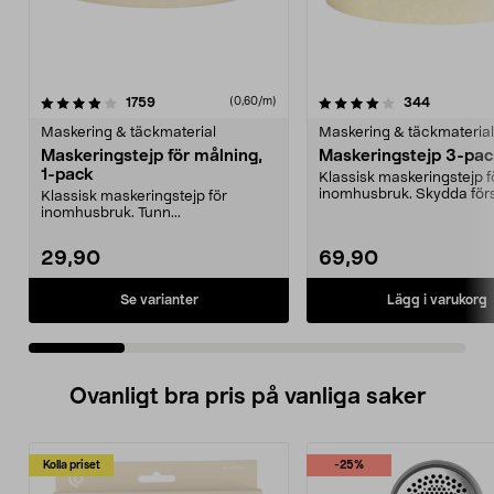
4.0 av 5 stjärnor
recensioner
4.0 av 5 stjärnor
recension
1759
344
(0,60/m)
Maskering & täckmaterial
Maskering & täckmaterial
Maskeringstejp för målning,
Maskeringstejp 3-pa
1-pack
Klassisk maskeringstejp f
inomhusbruk. Skydda för
Klassisk maskeringstejp för
måla sen – se till att...
inomhusbruk. Tunn...
29,90
69,90
Se varianter
Lägg i varukorg
Ovanligt bra pris på vanliga saker
Kolla priset
-25%