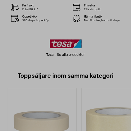
Fri frakt
Fri retur
Från 599 kr*
Till valfri butik
Öppet köp
Hämta i butik
365 dagar öppet köp
Beställ online, från butikslager
Tesa
-
Se alla produkter
Toppsäljare inom samma kategori