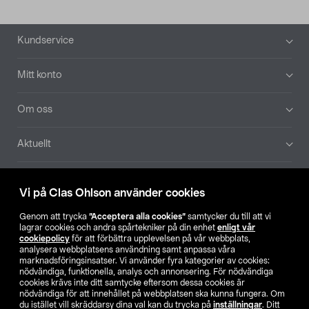
Sidfot
Kundservice
Mitt konto
Om oss
Aktuellt
Våra bolag
Vi på Clas Ohlson använder cookies
Hitta butik
Genom att trycka
”Acceptera alla cookies”
samtycker du till att vi
lagrar cookies och andra spårtekniker på din enhet
enligt vår
cookiepolicy
för att förbättra upplevelsen på vår webbplats,
SE
NO
FI
analysera webbplatsens användning samt anpassa våra
marknadsföringsinsatser. Vi använder fyra kategorier av cookies:
nödvändiga, funktionella, analys och annonsering. För nödvändiga
cookies krävs inte ditt samtycke eftersom dessa cookies är
nödvändiga för att innehållet på webbplatsen ska kunna fungera. Om
du istället vill skräddarsy dina val kan du trycka på
inställningar
. Ditt