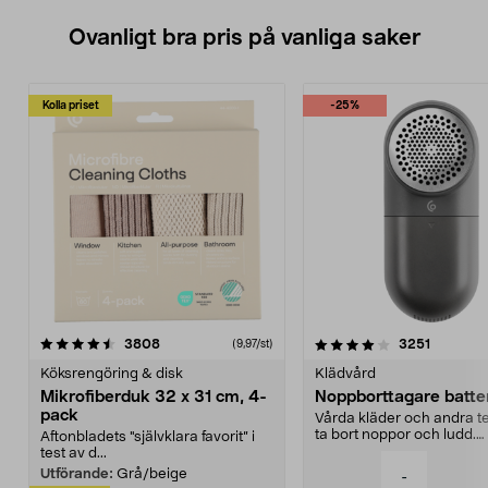
Ovanligt bra pris på vanliga saker
Kolla priset
-25%
4.0av 5 stjärnor
recensioner
4.5av 5 stjärnor
recensio
3808
3251
(9,97/st)
Köksrengöring & disk
Klädvård
Mikrofiberduk 32 x 31 cm, 4-
Noppborttagare batter
pack
Vårda kläder och andra tex
ta bort noppor och ludd.
Aftonbladets "självklara favorit” i
Noppborttagaren fräs...
test av d...
Utförande:
Grå/beige
-