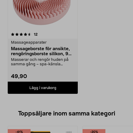
recensioner
12
Massageapparater
Massageborste för ansikte,
rengöringsborste silikon, 9
cm
Masserar och rengör huden på
samma gång – spa-känsla
hemma. Mjuk massageborste f...
49,90
Lägg i varukorg
Toppsäljare inom samma kategori
-41%
-20%