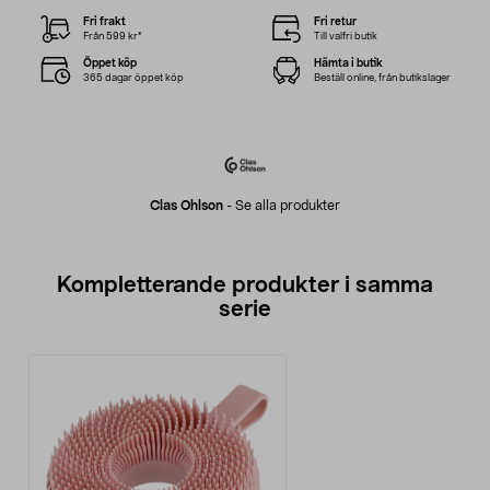
Fri frakt
Fri retur
Från 599 kr*
Till valfri butik
Öppet köp
Hämta i butik
365 dagar öppet köp
Beställ online, från butikslager
Clas Ohlson
-
Se alla produkter
Kompletterande produkter i samma
serie