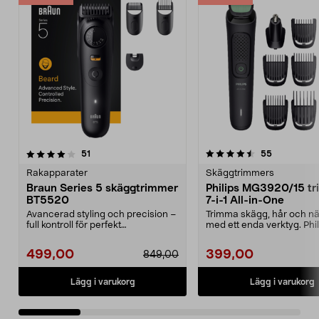
4.5 av 5 stjärnor
recensioner
4.5 av 5 stjärnor
recensione
51
55
Rakapparater
Skäggtrimmers
Braun Series 5 skäggtrimmer
Philips MG3920/15 t
BT5520
7-i-1 All-in-One
Avancerad styling och precision –
Trimma skägg, hår och n
full kontroll för perfekt
med ett enda verktyg. Phili
skäggtrimning. Braun...
trimmer med sjä...
499,00
399,00
849,00
Lägg i varukorg
Lägg i varukorg