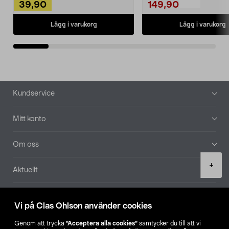
39,90
149,90
Lägg i varukorg
Lägg i varukorg
Sidfot
Kundservice
Mitt konto
Om oss
Product
+
Aktuellt
quantity
Våra bolag
Vi på Clas Ohlson använder cookies
Hitta butik
Genom att trycka
”Acceptera alla cookies”
samtycker du till att vi