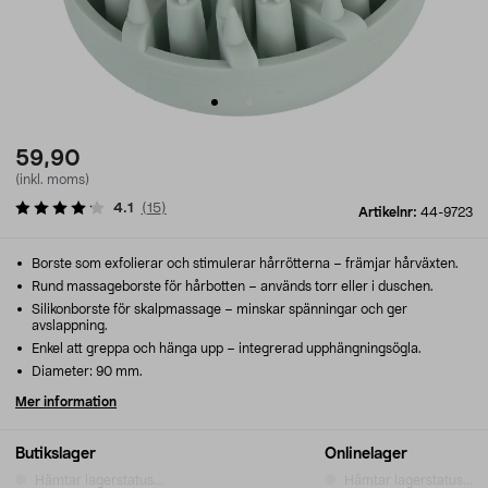
59,90
(inkl. moms)
4.1
(
15
)
Artikelnr:
44-9723
Borste som exfolierar och stimulerar hårrötterna – främjar hårväxten.
Rund massageborste för hårbotten – används torr eller i duschen.
Silikonborste för skalpmassage – minskar spänningar och ger
avslappning.
Enkel att greppa och hänga upp – integrerad upphängningsögla.
Diameter: 90 mm.
Mer information
Butikslager
Onlinelager
Hämtar lagerstatus...
Hämtar lagerstatus...