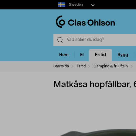
Select
Sweden
market
Hem
El
Fritid
Bygg
Startsida
Fritid
Camping & friluftsliv
Matkåsa hopfällbar, 