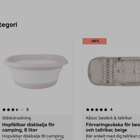
tegori
-46%
5.0 av 5 stjärnor
recensioner
4.5 av 5 stjärnor
recensioner
3
4
Städutrustning
Kåsor, bestick & tallrikar
Hopfällbar diskbalja för
Förvaringsväska för bes
camping, 8 liter
och tallrikar, beige
Hopvikbar diskbalja till camping,
Bär enkelt med dig tallrikar