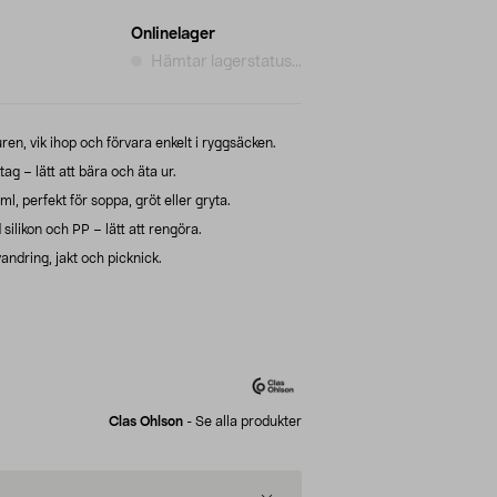
Onlinelager
Hämtar lagerstatus...
en, vik ihop och förvara enkelt i ryggsäcken.
 – lätt att bära och äta ur.
, perfekt för soppa, gröt eller gryta.
ilikon och PP – lätt att rengöra.
andring, jakt och picknick.
Clas Ohlson
-
Se alla produkter