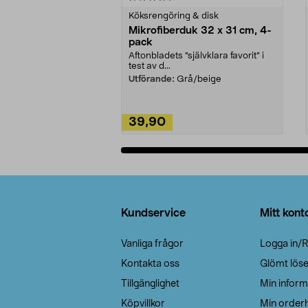
Köksrengöring & disk
Mikrofiberduk 32 x 31 cm, 4-
pack
Aftonbladets "självklara favorit” i
test av d...
Utförande:
Grå/beige
39,90
Lägg i varukorg
Sidfot
Kundservice
Mitt kont
Vanliga frågor
Logga in/R
Kontakta oss
Glömt lös
Tillgänglighet
Min inform
Köpvillkor
Min orderh