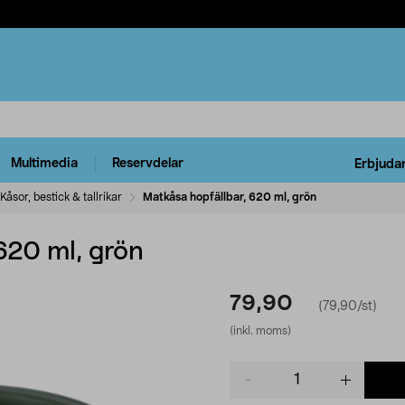
Multimedia
Reservdelar
Erbjuda
Kåsor, bestick & tallrikar
Matkåsa hopfällbar, 620 ml, grön
620 ml, grön
79,90
(79,90/st)
(inkl. moms)
Product
quantity