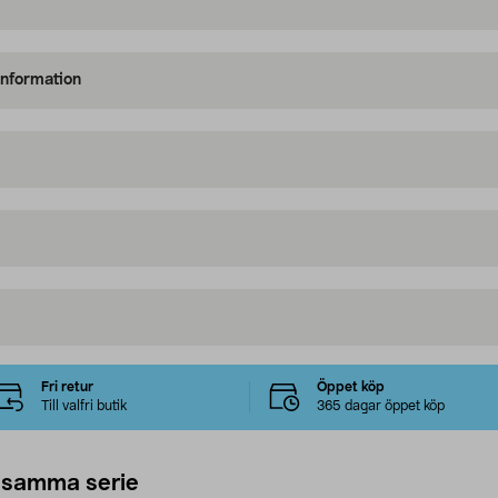
information
Fri retur
Öppet köp
Till valfri butik
365 dagar öppet köp
 samma serie