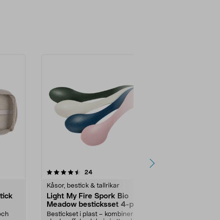
4.5 av 5 stjärnor
recensioner
4.5
24
7
Kåsor, bestick & tallrikar
Kåsor, bestick
tick
Light My Fire Spork Bio
Campingbes
Meadow besticksset 4-pack
Smidiga, komp
rostfritt stål.
 och
Bestickset i plast – kombinerad