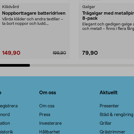
Klädvård
Galgar
Noppborttagare batteridriven
Trägalgar med metallpi
8-pack
Vårda kläder och andra textilier –
ta bort noppor och ludd.
Elegant och gedigen galge a
Noppborttagaren fräs...
och metall – finns i flera färg
Galge med sv...
149,90
79,90
199,90
Lägg i varukorg
Lägg i varukorg
o
Om oss
Aktuellt
egistrera
Om oss
Presenter
enord
Press
Städ & rengöring
ation
Investerare
Grillar
istorik
Hållbarhet
Grästrimmer