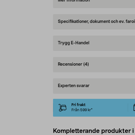
Mer information
Specifikationer, dokument och ev. faro
Trygg E-Handel
Recensioner
(4)
Experten svarar
Fri frakt
Från 599 kr*
Kompletterande produkter i