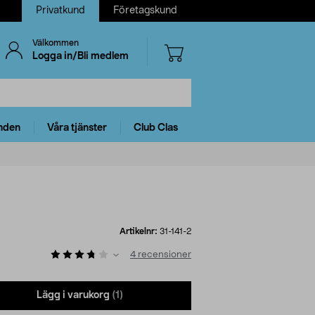
Privatkund
Företagskund
Välkommen
Logga in/Bli medlem
nden
Våra tjänster
Club Clas
Artikelnr:
31-141-2
4
recensioner
Lägg i varukorg
(1)