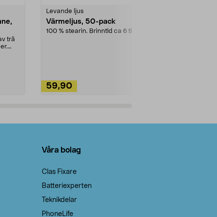
Levande ljus
Rengöringsm
nne,
Värmeljus, 50-pack
Bikarbonat
100 % stearin. Brinntid ca 6 tim.
Ett allsidigt 
städning och 
v trä
ute. Städa med
er.
59,90
49,90
Lägg i varukorg
Lägg
Våra bolag
Clas Fixare
Batteriexperten
Teknikdelar
PhoneLife