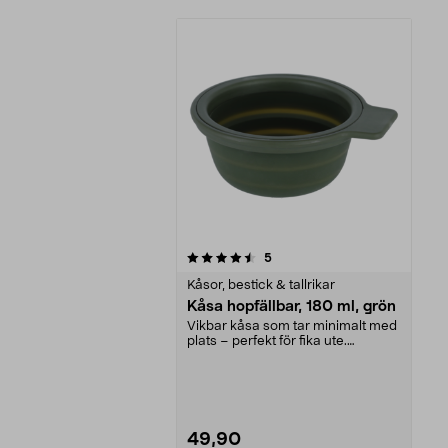
5av 5 stjärnor
recensioner
5
Kåsor, bestick & tallrikar
Kåsa hopfällbar, 180 ml, grön
Vikbar kåsa som tar minimalt med
plats – perfekt för fika ute.
Hopfällbar kåsa 1...
49,90