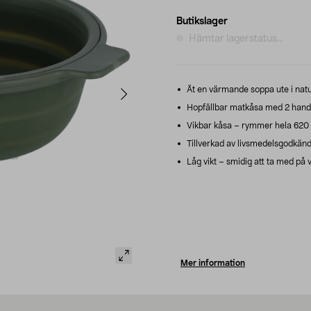
Butikslager
Hämtar lagerstatus...
Ät en värmande soppa ute i natur
Hopfällbar matkåsa med 2 handtag
Vikbar kåsa – rymmer hela 620 ml
Tillverkad av livsmedelsgodkänd s
Låg vikt – smidig att ta med på v
Mer information