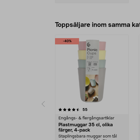
Lägg i varukorg
Toppsäljare inom samma ka
-40%
5 av 5 stjärnor
3.5 av 5 stjärnor
recensioner
55
Engångs- & flergångsartiklar
Plastmuggar 35 cl, olika
färger, 4-pack
Staplingsbara muggar som tål