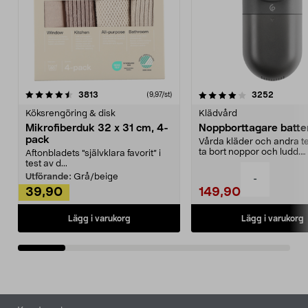
4.0av 5 stjärnor
recensioner
4.5av 5 stjärnor
recensio
3813
3252
(9,97/st)
Köksrengöring & disk
Klädvård
Mikrofiberduk 32 x 31 cm, 4-
Noppborttagare batter
pack
Vårda kläder och andra tex
ta bort noppor och ludd.
Aftonbladets "självklara favorit” i
Noppborttagaren fräs...
test av d...
Utförande:
Grå/beige
-
39,90
149,90
Lägg i varukorg
Lägg i varukorg
Sidfot