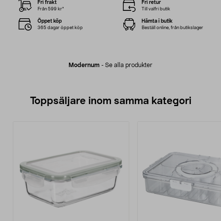
Fri frakt
Fri retur
Från 599 kr*
Till valfri butik
Öppet köp
Hämta i butik
365 dagar öppet köp
Beställ online, från butikslager
Modernum
-
Se alla produkter
Toppsäljare inom samma kategori