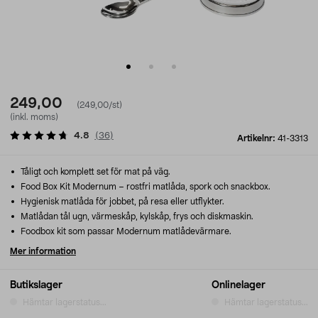
249,00
(249,00/st)
(inkl. moms)
4.8
(
36
)
Artikelnr:
41-3313
Tåligt och komplett set för mat på väg.
Food Box Kit Modernum – rostfri matlåda, spork och snackbox.
Hygienisk matlåda för jobbet, på resa eller utflykter.
Matlådan tål ugn, värmeskåp, kylskåp, frys och diskmaskin.
Foodbox kit som passar Modernum matlådevärmare.
Mer information
Butikslager
Onlinelager
Hämtar lagerstatus...
Hämtar lagerstatus...