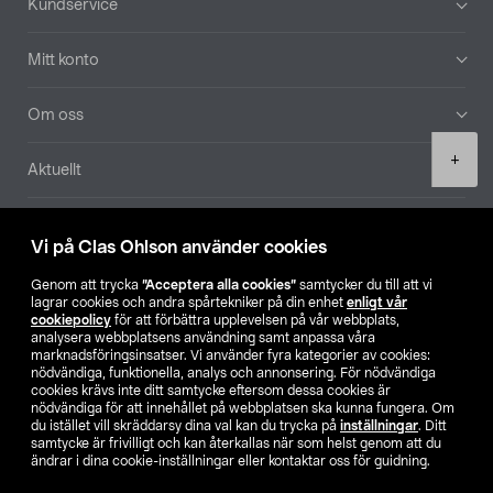
Kundservice
Mitt konto
Om oss
Product
+
Aktuellt
quantity
Våra bolag
Vi på Clas Ohlson använder cookies
Hitta butik
Genom att trycka
”Acceptera alla cookies”
samtycker du till att vi
lagrar cookies och andra spårtekniker på din enhet
enligt vår
cookiepolicy
för att förbättra upplevelsen på vår webbplats,
SE
NO
FI
analysera webbplatsens användning samt anpassa våra
marknadsföringsinsatser. Vi använder fyra kategorier av cookies:
nödvändiga, funktionella, analys och annonsering. För nödvändiga
cookies krävs inte ditt samtycke eftersom dessa cookies är
nödvändiga för att innehållet på webbplatsen ska kunna fungera. Om
du istället vill skräddarsy dina val kan du trycka på
inställningar
. Ditt
samtycke är frivilligt och kan återkallas när som helst genom att du
ändrar i dina cookie-inställningar eller kontaktar oss för guidning.
Köpvillkor
Privacy statement
Klubbvillkor
För företag