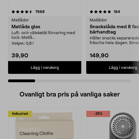
5.0 av 5 stjärnor
recensioner
4.5 av 5 stjärnor
recensione
7668
164
Matlådor
Matlådor
Matlåda glas
Snackslåda med 8 fac
bärhandtag
Luft- och vätsketät förvaring med
lock. Matlå...
Håller snacks separerad
fräscha hela dagen. Smar
Volym:
0,8 l
tålig matlåda – perfe...
39,90
149,90
Lägg i varukorg
Lägg i varukorg
Ovanligt bra pris på vanliga saker
Kolla priset
-25%