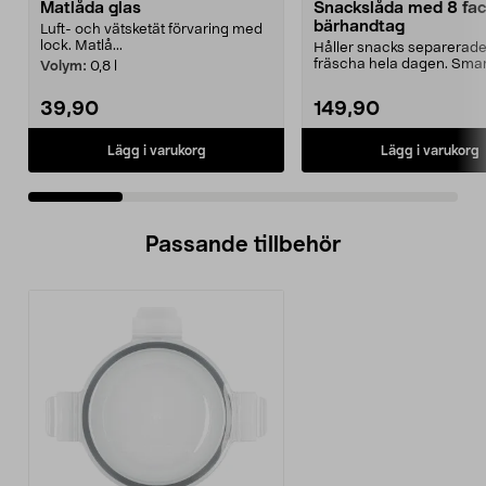
Matlåda glas
Snackslåda med 8 fac
bärhandtag
Luft- och vätsketät förvaring med
lock. Matlå...
Håller snacks separerad
fräscha hela dagen. Smar
Volym:
0,8 l
tålig matlåda – perfe...
39,90
149,90
Lägg i varukorg
Lägg i varukorg
Passande tillbehör