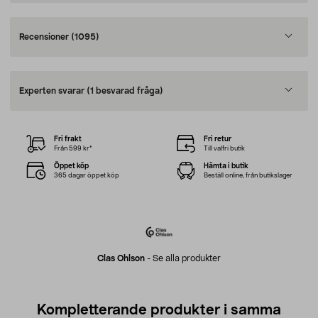
Recensioner
(1095)
Experten svarar
(1 besvarad fråga)
Fri frakt
Fri retur
Från 599 kr*
Till valfri butik
Öppet köp
Hämta i butik
365 dagar öppet köp
Beställ online, från butikslager
Clas Ohlson
-
Se alla produkter
Kompletterande produkter i samma