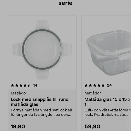
serie
5.0av 5 stjärnor
recensioner
recensione
14
24
Matlådor
Matlådor
Lock med snäpplås till rund
Matlåda glas 15 x 15 x
matlåda glas
1 l
Förnya matlådan med nytt lock så
Luft- och vätsketät förva
förlänger du livslängden på den.
lock. Kvadratisk matlåda i
Snäpplocket är...
som tål kyl, f...
19,90
59,90