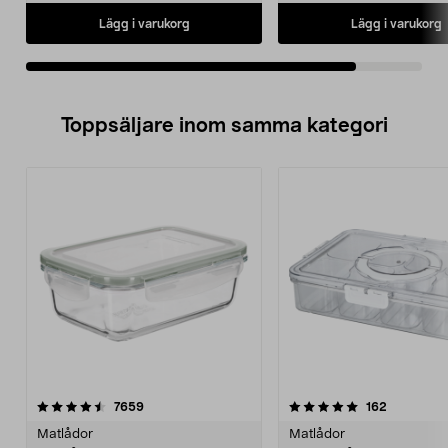
Lägg i varukorg
Lägg i varukorg
Toppsäljare inom samma kategori
5.0 av 5 stjärnor
recensioner
4.5 av 5 stjärnor
recensione
7659
162
Matlådor
Matlådor