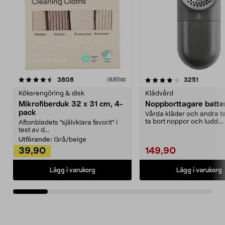
4.0av 5 stjärnor
recensioner
4.5av 5 stjärnor
recensio
3808
3251
(9,97/st)
Köksrengöring & disk
Klädvård
Mikrofiberduk 32 x 31 cm, 4-
Noppborttagare batter
pack
Vårda kläder och andra tex
ta bort noppor och ludd.
Aftonbladets "självklara favorit” i
Noppborttagaren fräs...
test av d...
Utförande:
Grå/beige
39,90
149,90
Lägg i varukorg
Lägg i varukorg