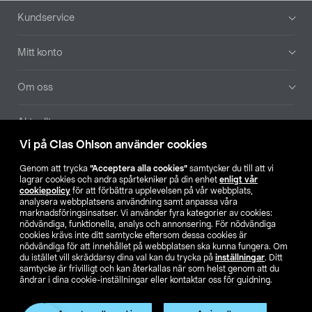
Sidfot
Kundservice
Mitt konto
Om oss
Aktuellt
Vi på Clas Ohlson använder cookies
Våra bolag
Genom att trycka
”Acceptera alla cookies”
samtycker du till att vi
lagrar cookies och andra spårtekniker på din enhet
enligt vår
Hitta butik
cookiepolicy
för att förbättra upplevelsen på vår webbplats,
analysera webbplatsens användning samt anpassa våra
marknadsföringsinsatser. Vi använder fyra kategorier av cookies:
nödvändiga, funktionella, analys och annonsering. För nödvändiga
SE
NO
FI
cookies krävs inte ditt samtycke eftersom dessa cookies är
nödvändiga för att innehållet på webbplatsen ska kunna fungera. Om
du istället vill skräddarsy dina val kan du trycka på
inställningar
. Ditt
samtycke är frivilligt och kan återkallas när som helst genom att du
ändrar i dina cookie-inställningar eller kontaktar oss för guidning.