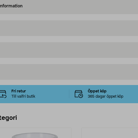
information
Fri retur
Öppet köp
Till valfri butik
365 dagar öppet köp
tegori