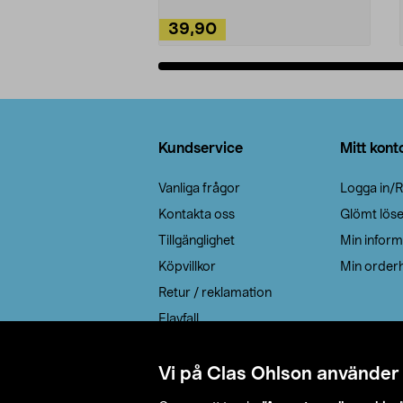
39,90
Lägg i varukorg
Sidfot
Kundservice
Mitt kont
Vanliga frågor
Logga in/R
Kontakta oss
Glömt lös
Tillgänglighet
Min inform
Köpvillkor
Min orderh
Retur / reklamation
Elavfall
Cookie policy
Leveransalternativ
Vi på Clas Ohlson använder