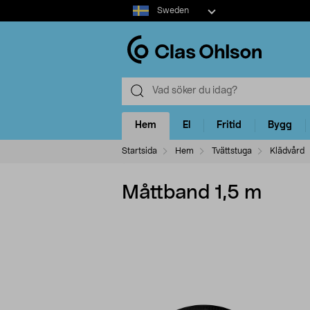
Select
Sweden
market
Hem
El
Fritid
Bygg
Startsida
Hem
Tvättstuga
Klädvård
Måttband 1,5 m