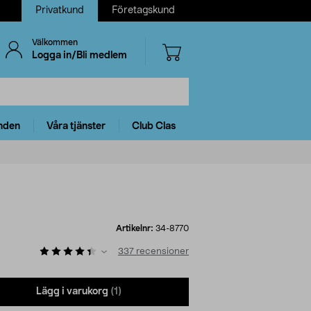
Privatkund
Företagskund
Välkommen
Logga in/Bli medlem
nden
Våra tjänster
Club Clas
Artikelnr:
34-8770
337
recensioner
Lägg i varukorg
(1)