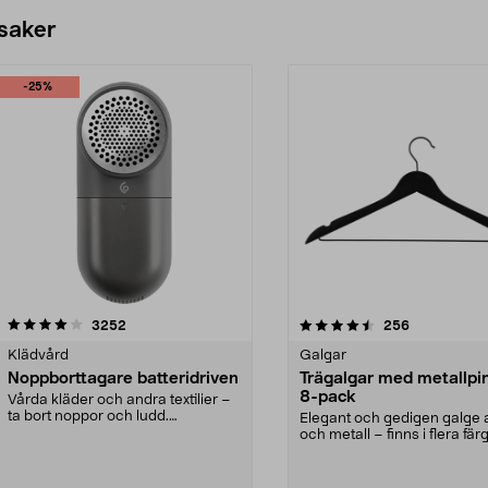
 saker
-25%
4.5av 5 stjärnor
recensioner
4.0av 5 stjärnor
recensioner
3252
256
Klädvård
Galgar
Noppborttagare batteridriven
Trägalgar med metallpi
8-pack
Vårda kläder och andra textilier –
ta bort noppor och ludd.
Elegant och gedigen galge a
Noppborttagaren fräs...
och metall – finns i flera färg
Galge med sv...