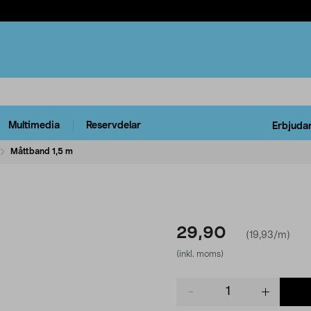
Multimedia
Reservdelar
Erbjuda
Måttband 1,5 m
29,90
(19,93/m)
(inkl. moms)
Product
quantity