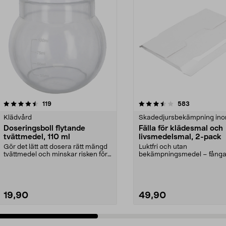
3.5 av 5 stjärnor
recensioner
4.0 av 5 stjärnor
recensioner
119
583
Klädvård
Skadedjursbekämpning in
Doseringsboll flytande
Fälla för klädesmal och
tvättmedel, 110 ml
livsmedelsmal, 2-pack
Gör det lätt att dosera rätt mängd
Luktfri och utan
tvättmedel och minskar risken för
bekämpningsmedel – fångar
spill. Dose...
skafferiet eller garderoben. K
19,90
49,90