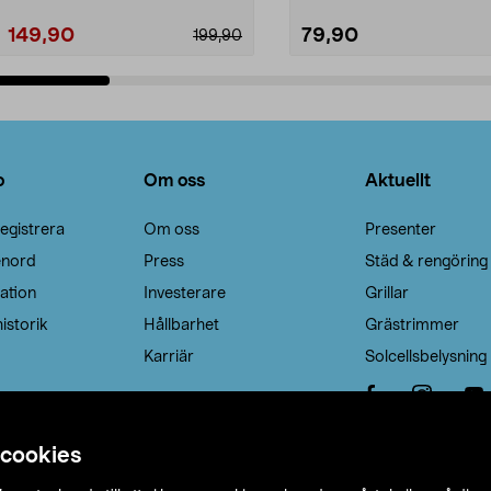
149,90
79,90
199,90
Lägg i varukorg
Lägg i varukorg
o
Om oss
Aktuellt
egistrera
Om oss
Presenter
enord
Press
Städ & rengöring
ation
Investerare
Grillar
istorik
Hållbarhet
Grästrimmer
Karriär
Solcellsbelysning
 cookies