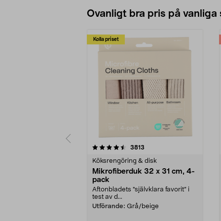
Ovanligt bra pris på vanliga
Kolla priset
5av 5 stjärnor
4.0av 5 stjärnor
recensioner
3813
Köksrengöring & disk
Mikrofiberduk 32 x 31 cm, 4-
pack
Aftonbladets "självklara favorit” i
test av d...
Utförande:
Grå/beige