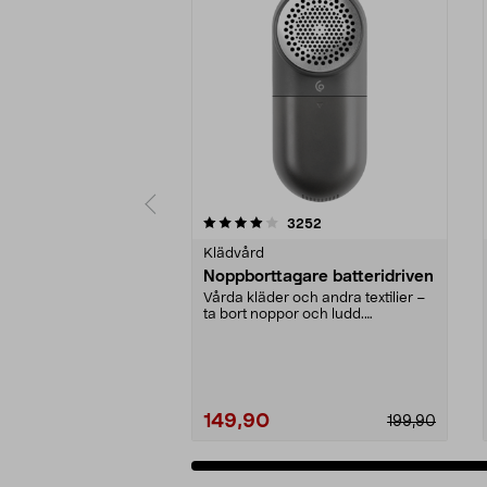
0 av 5 stjärnor
4.5 av 5 stjärnor
recensioner
3252
Klädvård
Noppborttagare batteridriven
Vårda kläder och andra textilier –
ta bort noppor och ludd.
Noppborttagaren fräs...
149,90
199,90