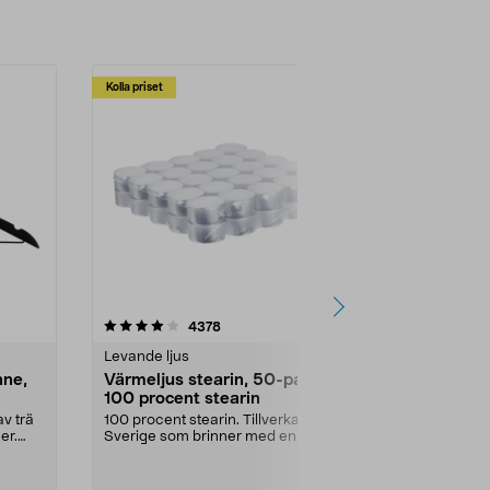
Kolla priset
Multibuy
4.5av 5 stjärnor
recensioner
4.5
4378
2
Levande ljus
Rengöringsm
nne,
Värmeljus stearin, 50-pack,
Bikarbonat
100 procent stearin
Ett allsidigt 
städning och 
v trä
100 procent stearin. Tillverkade i
ute. Städa med
er.
Sverige som brinner med en
vacker och sotfri ...