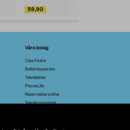
59,90
49,90
Lägg i varukorg
Lägg
Våra bolag
Clas Fixare
Batteriexperten
Teknikdelar
PhoneLife
Reservdelaronline
Teknikmagasinet