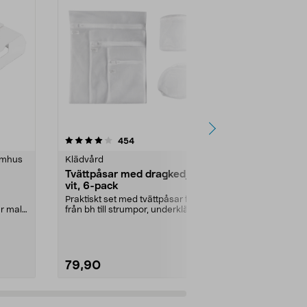
4.5 av 5 stjärnor
recensioner
4.5
454
8
omhus
Klädvård
Klädvård
Tvättpåsar med dragkedja,
Cederträrin
vit, 6-pack
pack
Praktiskt set med tvättpåsar för allt
Kan skydda mo
 mal i
från bh till strumpor, underkläder
din garderob.
l...
och sko...
ljuvligt naturl..
79,90
39,90