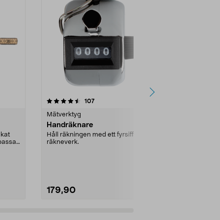
4.5 av 5 stjärnor
recensioner
4.5
107
2
Mätverktyg
Mätverktyg
Handräknare
Hultafors 5
m
ckat
Håll räkningen med ett fyrsiffrigt
passar
räkneverk.
Meterstock Hu
klassisk tum
meterskala. Ett
179,90
89,90