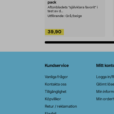
pack
Aftonbladets "självklara favorit” i
test av d...
Utförande:
Grå/beige
39,90
Lägg i varukorg
Sidfot
Kundservice
Mitt kont
Vanliga frågor
Logga in/R
Kontakta oss
Glömt lös
Tillgänglighet
Min inform
Köpvillkor
Min orderh
Retur / reklamation
Elavfall