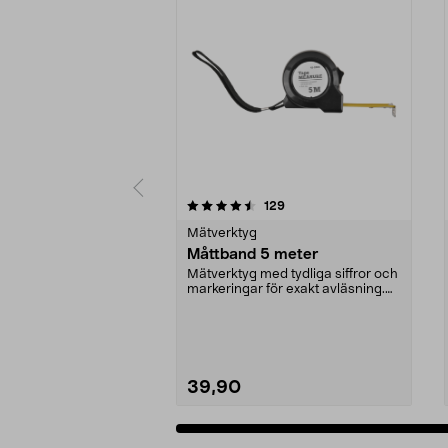
5 av 5 stjärnor
4.5 av 5 stjärnor
recensioner
129
Mätverktyg
Måttband 5 meter
Mätverktyg med tydliga siffror och
markeringar för exakt avläsning.
Stabilt mått...
39,90