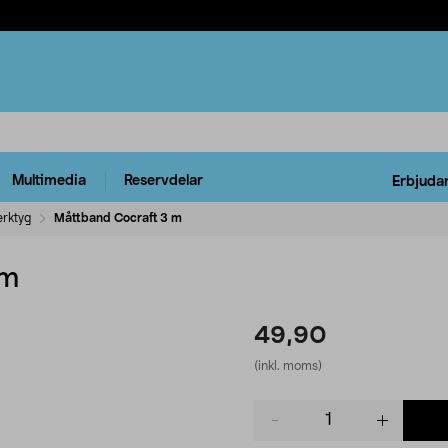
Multimedia
Reservdelar
Erbjuda
rktyg
Måttband Cocraft 3 m
 m
49,90
(inkl. moms)
Product
quantity