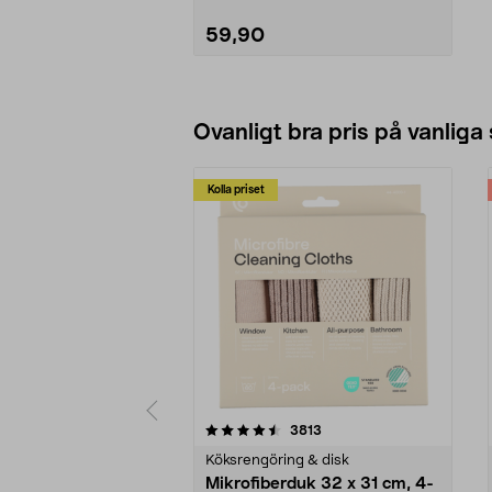
59,90
Lägg i varukorg
Ovanligt bra pris på vanliga
Kolla priset
5av 5 stjärnor
4.0av 5 stjärnor
recensioner
3813
Köksrengöring & disk
Mikrofiberduk 32 x 31 cm, 4-