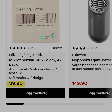
4.0av 5 stjärnor
recensioner
4.5av 5 stjärnor
recensio
3813
3252
(9,97/st)
Köksrengöring & disk
Klädvård
Mikrofiberduk 32 x 31 cm, 4-
Noppborttagare batter
pack
Vårda kläder och andra tex
ta bort noppor och ludd.
Aftonbladets "självklara favorit” i
Noppborttagaren fräs...
test av d...
Utförande:
Grå/beige
39,90
149,90
Lägg i varukorg
Lägg i varukorg