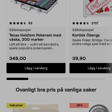
4.5 av 5 stjärnor
recensioner
5.0 av 5 stjärnor
recension
62
2137
Sällskapsspel
Sällskapsspel
Texas Hold’em Pokerset med
Kortlek Öbergs
väska, 300 marker
Spela Poker, Bridge, Can
andra roliga spel med en 
Lätt att lära – svårt att bemästra,
kortlek. Kort...
spela populära pokerspelet
hemma. Texas Hold...
349,00
39,90
Lägg i varukorg
Lägg i varukorg
Ovanligt bra pris på vanliga saker
Kolla priset
-25%