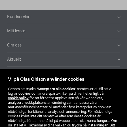
Sidfot
Kundservice
Mitt konto
Om oss
Aktuellt
Våra bolag
Vi på Clas Ohlson använder cookies
Hitta butik
Genom att trycka
”Acceptera alla cookies”
samtycker du till att vi
lagrar cookies och andra spårtekniker på din enhet
enligt vår
cookiepolicy
för att förbättra upplevelsen på vår webbplats,
SE
NO
FI
analysera webbplatsens användning samt anpassa våra
marknadsföringsinsatser. Vi använder fyra kategorier av cookies:
nödvändiga, funktionella, analys och annonsering. För nödvändiga
cookies krävs inte ditt samtycke eftersom dessa cookies är
nödvändiga för att innehållet på webbplatsen ska kunna fungera. Om
du istället vill skräddarsy dina val kan du trycka på
inställningar
. Ditt