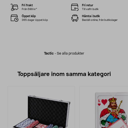
Fri frakt
Fri retur
Från 599 kr*
Till valfri butik
Öppet köp
Hämta i butik
365 dagar öppet köp
Beställ online, från butikslager
Tactic
-
Se alla produkter
Toppsäljare inom samma kategori