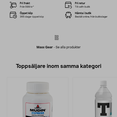
Fri frakt
Fri retur
Från 599 kr*
Till valfri butik
Öppet köp
Hämta i butik
365 dagar öppet köp
Beställ online, från butikslager
Maxx Gear
-
Se alla produkter
Toppsäljare inom samma kategori