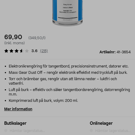
69,90
(349,50/l)
(inkl. moms)
3.6
(
28
)
Artikelnr:
41-3654
Elektronikrengöring för tangentbord, precisionsinstrument, datorer etc.
Maxx Gear Dust Off – rengör elektronik effektivt med tryckluft på burk.
Torr och brännbar gas, rengör utan att lämna rester – luktfri och
vattenfri.
Luft på burk – effektiv och säker tangentbordsrengöring, datorrengöring
m.m.
Komprimerad luft på burk, volym: 200 ml.
Mer information
Butikslager
Onlinelager
Hämtar lagerstatus...
Hämtar lagerstatus...