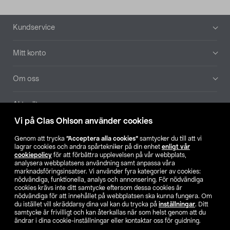
Sidfot
Kundservice
Mitt konto
Om oss
Aktuellt
Vi på Clas Ohlson använder cookies
Våra bolag
Genom att trycka
”Acceptera alla cookies”
samtycker du till att vi
lagrar cookies och andra spårtekniker på din enhet
enligt vår
Hitta butik
cookiepolicy
för att förbättra upplevelsen på vår webbplats,
analysera webbplatsens användning samt anpassa våra
marknadsföringsinsatser. Vi använder fyra kategorier av cookies:
nödvändiga, funktionella, analys och annonsering. För nödvändiga
SE
NO
FI
cookies krävs inte ditt samtycke eftersom dessa cookies är
nödvändiga för att innehållet på webbplatsen ska kunna fungera. Om
du istället vill skräddarsy dina val kan du trycka på
inställningar
. Ditt
samtycke är frivilligt och kan återkallas när som helst genom att du
ändrar i dina cookie-inställningar eller kontaktar oss för guidning.