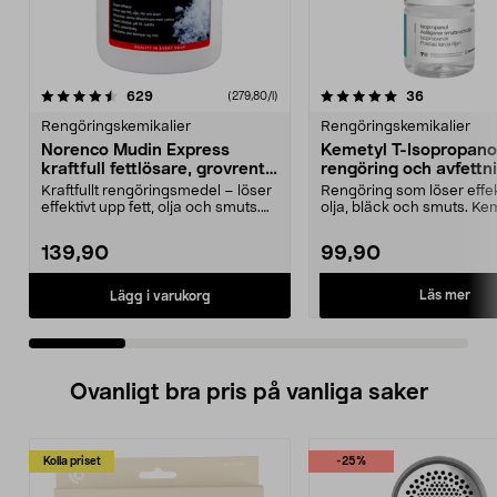
5.0 av 5 stjärnor
recensioner
3.5 av 5 stjärnor
recensione
629
36
(279,80/l)
Rengöringskemikalier
Rengöringskemikalier
Norenco Mudin Express
Kemetyl T-Isopropano
kraftfull fettlösare, grovrent,
rengöring och avfettnin
500 ml
Kraftfullt rengöringsmedel – löser
Rengöring som löser effekt
effektivt upp fett, olja och smuts.
olja, bläck och smuts. Ke
Mudin Exp...
Isopropanol...
139,90
99,90
Läs mer
Lägg i varukorg
Ovanligt bra pris på vanliga saker
Kolla priset
-25%