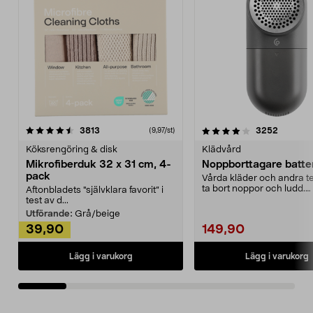
4.0av 5 stjärnor
recensioner
4.5av 5 stjärnor
recensio
3813
3252
(9,97/st)
Köksrengöring & disk
Klädvård
Mikrofiberduk 32 x 31 cm, 4-
Noppborttagare batter
pack
Vårda kläder och andra tex
ta bort noppor och ludd.
Aftonbladets "självklara favorit” i
Noppborttagaren fräs...
test av d...
Utförande:
Grå/beige
39,90
149,90
Lägg i varukorg
Lägg i varukorg