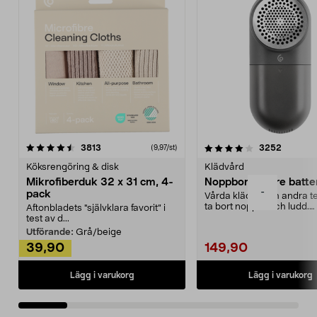
4.0av 5 stjärnor
recensioner
4.5av 5 stjärnor
recensio
3813
3252
(9,97/st)
Köksrengöring & disk
Klädvård
Mikrofiberduk 32 x 31 cm, 4-
Noppborttagare batter
-
pack
Vårda kläder och andra tex
ta bort noppor och ludd.
Aftonbladets "självklara favorit” i
Noppborttagaren fräs...
test av d...
Utförande:
Grå/beige
39,90
149,90
Lägg i varukorg
Lägg i varukorg