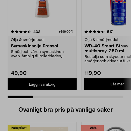
4.5 av 5 stjärnor
recensioner
4.5 av 5 stjärnor
recensione
432
517
(499,00/l)
Olja & smörjmedel
Olja & smörjmedel
Symaskinsolja Pressol
WD-40 Smart Straw
multispray, 250 ml
Smörj och vårda symaskinen.
Även lämplig till rollerblades,
Rostolja som skyddar mot 
skateboard, kullager...
smörjer och driver ut fuk
Smart Straw – l...
49,90
119,90
Läs mer
Lägg i varukorg
Ovanligt bra pris på vanliga saker
Kolla priset
-25%