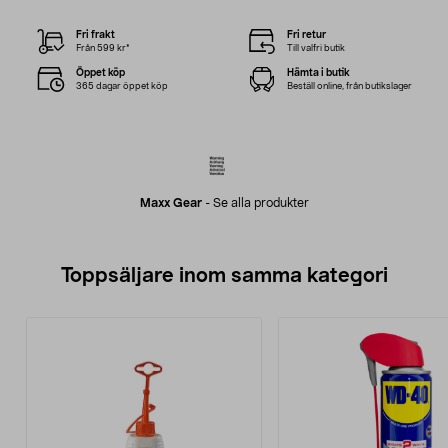
Fri frakt
Fri retur
Från 599 kr*
Till valfri butik
Öppet köp
Hämta i butik
365 dagar öppet köp
Beställ online, från butikslager
Maxx Gear
-
Se alla produkter
Toppsäljare inom samma kategori