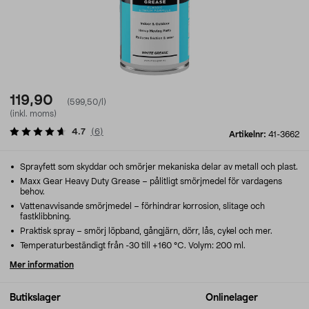
119,90
(599,50/l)
(inkl. moms)
4.7
(
6
)
Artikelnr:
41-3662
Sprayfett som skyddar och smörjer mekaniska delar av metall och plast.
Maxx Gear Heavy Duty Grease – pålitligt smörjmedel för vardagens
behov.
Vattenavvisande smörjmedel – förhindrar korrosion, slitage och
fastklibbning.
Praktisk spray – smörj löpband, gångjärn, dörr, lås, cykel och mer.
Temperaturbeständigt från -30 till +160 °C. Volym: 200 ml.
Mer information
Butikslager
Onlinelager