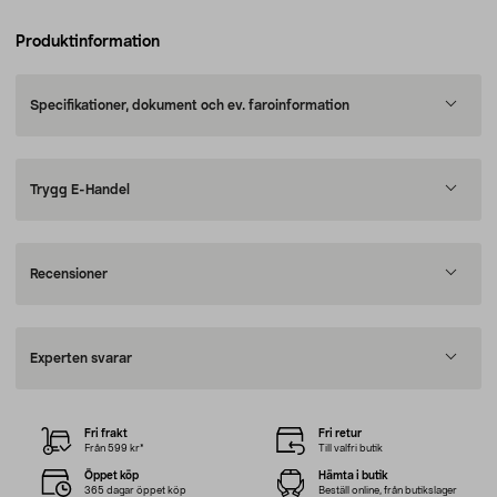
Produktinformation
Specifikationer, dokument och ev. faroinformation
Trygg E-Handel
Recensioner
Experten svarar
Fri frakt
Fri retur
Från 599 kr*
Till valfri butik
Öppet köp
Hämta i butik
365 dagar öppet köp
Beställ online, från butikslager