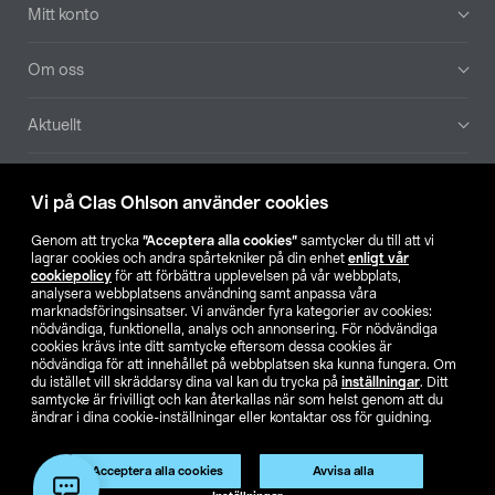
Mitt konto
Om oss
Aktuellt
Våra bolag
Vi på Clas Ohlson använder cookies
Hitta butik
Genom att trycka
”Acceptera alla cookies”
samtycker du till att vi
lagrar cookies och andra spårtekniker på din enhet
enligt vår
cookiepolicy
för att förbättra upplevelsen på vår webbplats,
SE
NO
FI
analysera webbplatsens användning samt anpassa våra
marknadsföringsinsatser. Vi använder fyra kategorier av cookies:
nödvändiga, funktionella, analys och annonsering. För nödvändiga
cookies krävs inte ditt samtycke eftersom dessa cookies är
nödvändiga för att innehållet på webbplatsen ska kunna fungera. Om
du istället vill skräddarsy dina val kan du trycka på
inställningar
. Ditt
samtycke är frivilligt och kan återkallas när som helst genom att du
ändrar i dina cookie-inställningar eller kontaktar oss för guidning.
Köpvillkor
Privacy statement
Klubbvillkor
För företag
Ändra till priser exklusive moms
Produkten har utgått
Acceptera alla cookies
Avvisa alla
Artikelnr:
50-5896