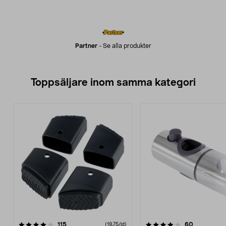
Partner
-
Se alla produkter
Toppsäljare inom samma kategori
4.0 av 5 stjärnor
recensioner
4.5 av 5 stjärnor
recensione
115
60
(19,75/st)