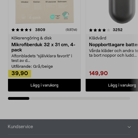
4.0av 5 stjärnor
recensioner
4.5av 5 stjärnor
recensio
3809
3252
(9,97/st)
Köksrengöring & disk
Klädvård
Mikrofiberduk 32 x 31 cm, 4-
Noppborttagare batter
pack
Vårda kläder och andra tex
ta bort noppor och ludd.
Aftonbladets "självklara favorit” i
Noppborttagaren fräs...
test av d...
Utförande:
Grå/beige
39,90
149,90
Lägg i varukorg
Lägg i varukorg
Sidfot
Kundservice