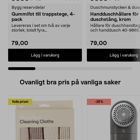
Bygg reservdelar
Duschmunstycken & dus
Gummifot till trappstege, 4-
Handduschhållare fö
pack
duschstång, krom
Levereras i set om två av varje
Hållare för duschhandtag t
storlek, totalt fyra
och handdusch 40-9865.
stycken.Innermåtten på de t...
22 mm stång och ...
79,00
79,00
Lägg i varukorg
Lägg i varukorg
Ovanligt bra pris på vanliga saker
Kolla priset
-25%