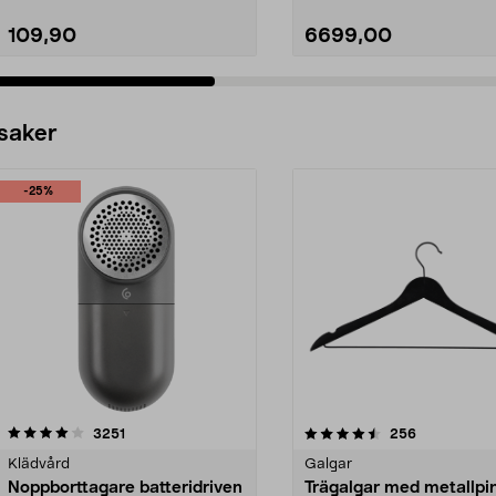
109,90
6699,00
 saker
-25%
4.5av 5 stjärnor
recensioner
4.0av 5 stjärnor
recensioner
3251
256
Klädvård
Galgar
Noppborttagare batteridriven
Trägalgar med metallpi