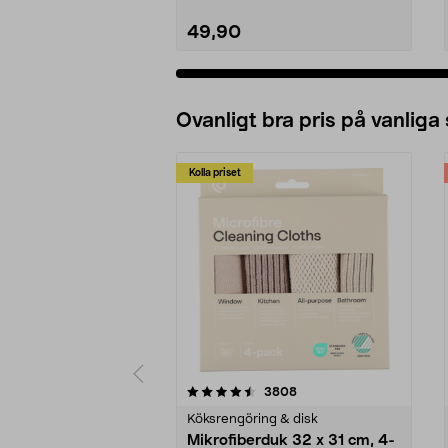
49,90
Ovanligt bra pris på vanliga
Kolla priset
5av 5 stjärnor
4.0av 5 stjärnor
recensioner
3808
Köksrengöring & disk
Mikrofiberduk 32 x 31 cm, 4-