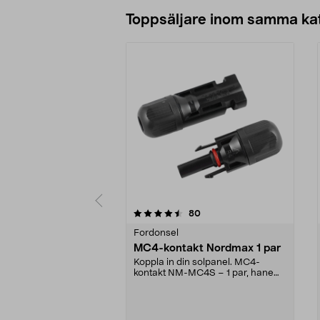
Lägg i varukorg
Toppsäljare inom samma ka
5 av 5 stjärnor
4.5 av 5 stjärnor
recensioner
80
Fordonsel
MC4-kontakt Nordmax 1 par
Koppla in din solpanel. MC4-
kontakt NM-MC4S – 1 par, hane
och hona. Kontakten pa...