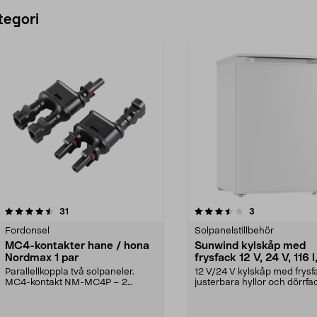
Lägg i varukorg
Lägg i varukorg
tegori
3.5 av 5 stjärnor
recensioner
4.5 av 5 stjärnor
recensioner
31
3
Fordonsel
Solpanelstillbehör
MC4-kontakter hane / hona
Sunwind kylskåp med
Nordmax 1 par
frysfack 12 V, 24 V, 116 l,
Parallellkoppla två solpaneler.
12 V/24 V kylskåp med frysf
MC4-kontakt NM-MC4P – 2
justerbara hyllor och dörrfa
kontakter i en förpackni...
Sunwind 116L kyl...