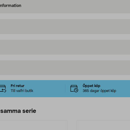
information
Fri retur
Öppet köp
Till valfri butik
365 dagar öppet köp
 samma serie