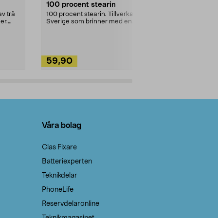
100 procent stearin
Ett allsidigt 
städning och 
v trä
100 procent stearin. Tillverkade i
ute. Städa med
er.
Sverige som brinner med en
vacker och sotfri ...
59,90
49,90
Lägg i varukorg
Lägg
Våra bolag
Clas Fixare
Batteriexperten
Teknikdelar
PhoneLife
Reservdelaronline
Teknikmagasinet