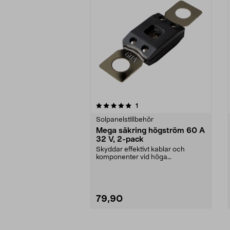
0av 5 stjärnor
recensioner
1
0.0 av 5 stjärnor
Solpanelstillbehör
Mega säkring högström 60 A
32 V, 2-pack
Skyddar effektivt kablar och
komponenter vid höga
strömbelastningar. Mega säkrin...
79,90