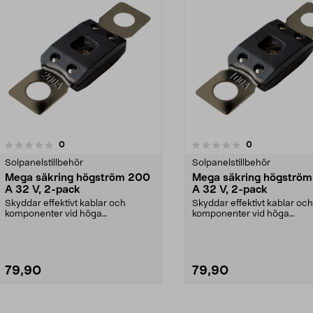
recensioner
recensioner
0
0
0.0 av 5 stjärnor
Solpanelstillbehör
Solpanelstillbehör
Mega säkring högström 200
Mega säkring högström
A 32 V, 2-pack
A 32 V, 2-pack
Skyddar effektivt kablar och
Skyddar effektivt kablar och
komponenter vid höga
komponenter vid höga
strömbelastningar. Mega säkrin...
strömbelastningar. Mega säk
79,90
79,90