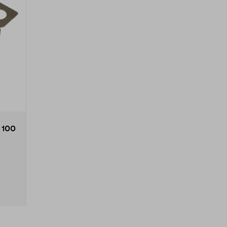
 100
rin...