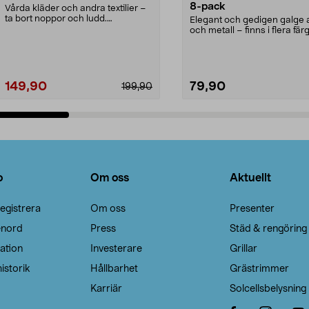
8-pack
Vårda kläder och andra textilier –
ta bort noppor och ludd.
Elegant och gedigen galge a
Noppborttagaren fräs...
och metall – finns i flera färg
Galge med sv...
149,90
79,90
199,90
Lägg i varukorg
Lägg i varukorg
o
Om oss
Aktuellt
egistrera
Om oss
Presenter
enord
Press
Städ & rengöring
ation
Investerare
Grillar
istorik
Hållbarhet
Grästrimmer
Karriär
Solcellsbelysning