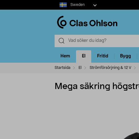
Select
Sweden
market
Hem
El
Fritid
Bygg
Startsida
El
Strömförsörjning & 12 V
Mega säkring högst