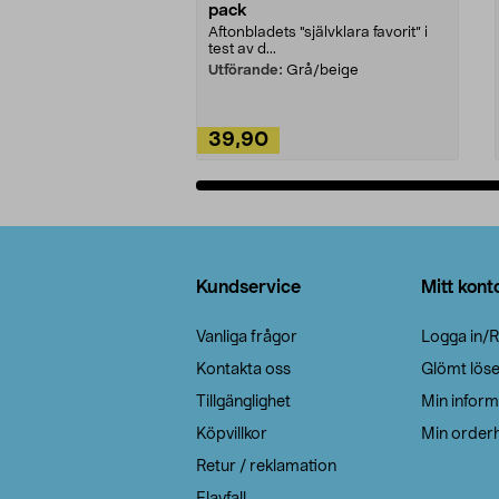
pack
Aftonbladets "självklara favorit” i
test av d...
Utförande:
Grå/beige
39,90
Lägg i varukorg
Sidfot
Kundservice
Mitt kont
Vanliga frågor
Logga in/R
Kontakta oss
Glömt lös
Tillgänglighet
Min inform
Köpvillkor
Min orderh
Retur / reklamation
Elavfall