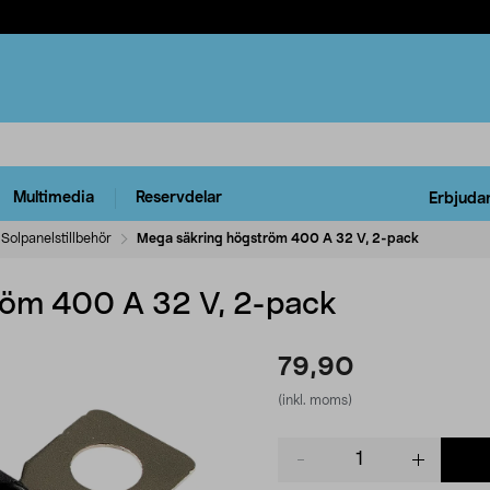
Multimedia
Reservdelar
Erbjuda
Solpanelstillbehör
Mega säkring högström 400 A 32 V, 2-pack
röm 400 A 32 V, 2-pack
79,90
(inkl. moms)
Product
quantity