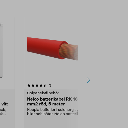
4.5 av 5 stjärnor
recensioner
5.0
3
2
Solpanelstillbehör
Växelriktare
Nelco batterikabel RK 16
Renogy växe
 vitt
mm2 röd, 5 meter
2000 W
ack,
Koppla batterier i solenergisystem,
Omvandla 12 V
ck.
bilar och båtar. Nelco batterikabel
eller ditt solc
– enkell...
Renogy väx...