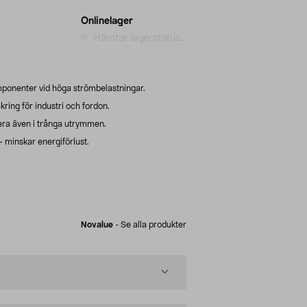
Onlinelager
Hämtar lagerstatus...
mponenter vid höga strömbelastningar.
ring för industri och fordon.
lera även i trånga utrymmen.
 minskar energiförlust.
Novalue
-
Se alla produkter