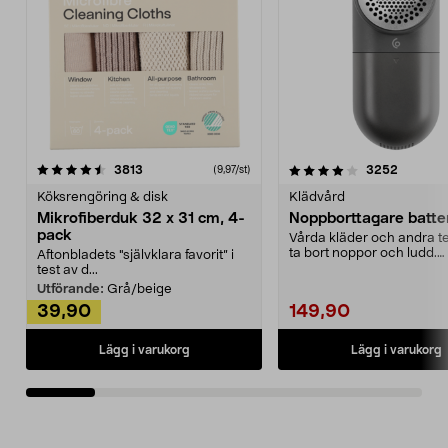
4.0av 5 stjärnor
recensioner
4.5av 5 stjärnor
recensio
3813
3252
(9,97/st)
Köksrengöring & disk
Klädvård
Mikrofiberduk 32 x 31 cm, 4-
Noppborttagare batter
pack
Vårda kläder och andra tex
ta bort noppor och ludd.
Aftonbladets "självklara favorit” i
Noppborttagaren fräs...
test av d...
Utförande:
Grå/beige
39,90
149,90
Lägg i varukorg
Lägg i varukorg