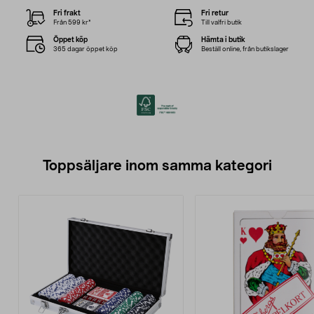
Fri frakt
Fri retur
Från 599 kr*
Till valfri butik
Öppet köp
Hämta i butik
365 dagar öppet köp
Beställ online, från butikslager
Toppsäljare inom samma kategori