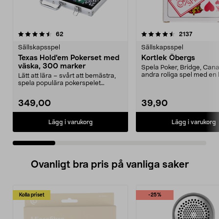
4.5 av 5 stjärnor
recensioner
5.0 av 5 stjärnor
recension
62
2137
Sällskapsspel
Sällskapsspel
Texas Hold’em Pokerset med
Kortlek Öbergs
väska, 300 marker
Spela Poker, Bridge, Can
andra roliga spel med en 
Lätt att lära – svårt att bemästra,
kortlek. Kort...
spela populära pokerspelet
hemma. Texas Hold...
349,00
39,90
Lägg i varukorg
Lägg i varukorg
Ovanligt bra pris på vanliga saker
Kolla priset
-25%