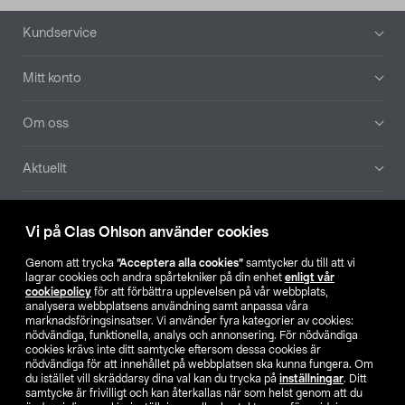
Sidfot
Kundservice
Mitt konto
Om oss
Aktuellt
Våra bolag
Vi på Clas Ohlson använder cookies
Hitta butik
Genom att trycka
”Acceptera alla cookies”
samtycker du till att vi
lagrar cookies och andra spårtekniker på din enhet
enligt vår
cookiepolicy
för att förbättra upplevelsen på vår webbplats,
SE
NO
FI
analysera webbplatsens användning samt anpassa våra
marknadsföringsinsatser. Vi använder fyra kategorier av cookies:
nödvändiga, funktionella, analys och annonsering. För nödvändiga
cookies krävs inte ditt samtycke eftersom dessa cookies är
nödvändiga för att innehållet på webbplatsen ska kunna fungera. Om
du istället vill skräddarsy dina val kan du trycka på
inställningar
. Ditt
samtycke är frivilligt och kan återkallas när som helst genom att du