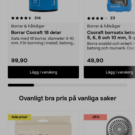
4.0 av 5 stjärnor
recensioner
4.0 av 5 stjärnor
recensione
314
23
Borrar & hålsågar
Borrar & hålsågar
Borrar Cocraft 18 delar
Cocraft borrsats beto
5, 6, 8 och 10 mm, 5-
Sats med 18 borrar, diameter 3-10
mm. För borrning i metall, betong
Borra snabbt och enkelt i 
och trä. Box...
betong och murverk. Coc
borrsats 5 delar – ...
99,90
49,90
Lägg i varukorg
Lägg i varukorg
Ovanligt bra pris på vanliga saker
Kolla priset
-25%