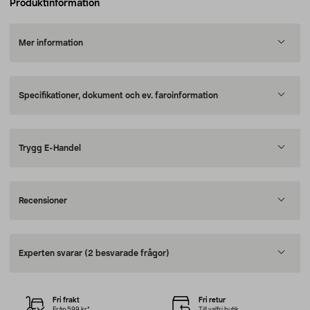
Produktinformation
Mer information
Specifikationer, dokument och ev. faroinformation
Trygg E-Handel
Recensioner
Experten svarar
(2 besvarade frågor)
Fri frakt
Fri retur
Från 599 kr*
Till valfri butik