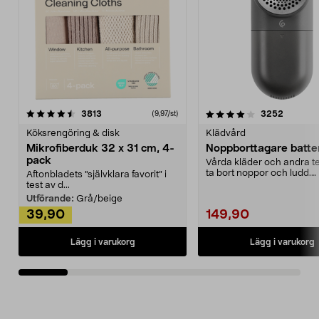
4.0av 5 stjärnor
recensioner
4.5av 5 stjärnor
recensio
3813
3252
(9,97/st)
Köksrengöring & disk
Klädvård
Mikrofiberduk 32 x 31 cm, 4-
Noppborttagare batter
pack
Vårda kläder och andra tex
ta bort noppor och ludd.
Aftonbladets "självklara favorit” i
Noppborttagaren fräs...
test av d...
Utförande:
Grå/beige
39,90
149,90
Lägg i varukorg
Lägg i varukorg