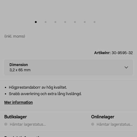
(inkl. moms)
Artikelnr:
30-9595-32
Select
Dimension
variant
3,2 x 65 mm
Högprestandaborr av hög kvalitet.
Snabb avverkning och extra lång livslängd.
Mer information
Butikslager
Onlinelager
Hämtar lagerstatus...
Hämtar lagerstatus...