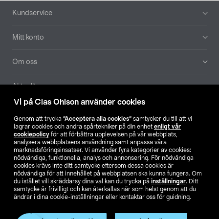
Sidfot
Kundservice
Mitt konto
Om oss
Aktuellt
Vi på Clas Ohlson använder cookies
Våra bolag
Genom att trycka
”Acceptera alla cookies”
samtycker du till att vi
lagrar cookies och andra spårtekniker på din enhet
enligt vår
Hitta butik
cookiepolicy
för att förbättra upplevelsen på vår webbplats,
analysera webbplatsens användning samt anpassa våra
marknadsföringsinsatser. Vi använder fyra kategorier av cookies:
nödvändiga, funktionella, analys och annonsering. För nödvändiga
SE
NO
FI
cookies krävs inte ditt samtycke eftersom dessa cookies är
nödvändiga för att innehållet på webbplatsen ska kunna fungera. Om
du istället vill skräddarsy dina val kan du trycka på
inställningar
. Ditt
samtycke är frivilligt och kan återkallas när som helst genom att du
ändrar i dina cookie-inställningar eller kontaktar oss för guidning.