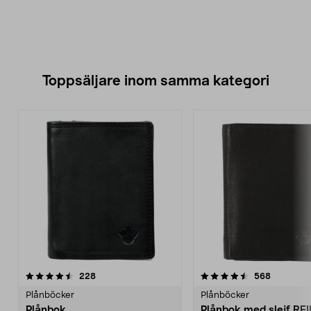
Toppsäljare inom samma kategori
4.5 av 5 stjärnor
recensioner
4.0 av 5 stjärnor
recension
228
568
Plånböcker
Plånböcker
Plånbok
Plånbok med slejf RF