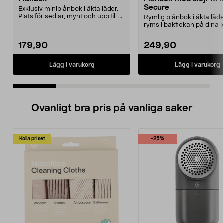
Secure
Exklusiv miniplånbok i äkta läder.
Plats för sedlar, mynt och upp till 8
Rymlig plånbok i äkta läd
kreditk...
ryms i bakfickan på dina 
Skyddar kortens ...
179,90
249,90
Lägg i varukorg
Lägg i varukorg
Ovanligt bra pris på vanliga saker
Kolla priset
-25%