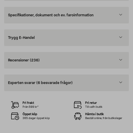
Specifikationer, dokument och ev. faroinformation
Trygg E-Handel
Recensioner
(236)
Experten svarar
(6 besvarade frågor)
Fri frakt
Fri retur
Från 599 kr*
Till valfri butik
Öppet köp
Hämta i butik
365 dagar öppet köp
Beställ online, från butikslager