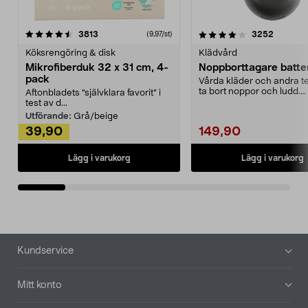
4.0av 5 stjärnor
recensioner
4.5av 5 stjärnor
recensio
3813
3252
(9,97/st)
Köksrengöring & disk
Klädvård
Mikrofiberduk 32 x 31 cm, 4-
Noppborttagare batter
pack
Vårda kläder och andra tex
ta bort noppor och ludd.
Aftonbladets "självklara favorit” i
Noppborttagaren fräs...
test av d...
Utförande:
Grå/beige
39,90
149,90
Lägg i varukorg
Lägg i varukorg
Sidfot
Kundservice
Mitt konto