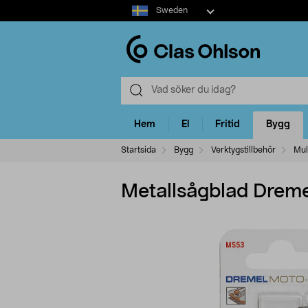
Select
Sweden
market
Hem
El
Fritid
Bygg
Startsida
Bygg
Verktygstillbehör
Mul
Metallsågblad Drem