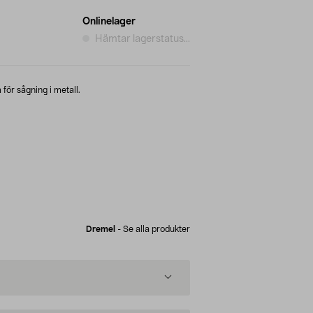
Onlinelager
Hämtar lagerstatus...
ör sågning i metall.
Dremel
-
Se alla produkter