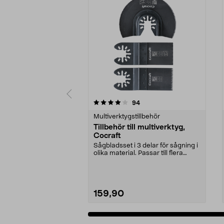
0 av 5 stjärnor
4.0 av 5 stjärnor
recensioner
94
Multiverktygstillbehör
Tillbehör till multiverktyg,
Cocraft
Sågbladsset i 3 delar för sågning i
olika material. Passar till flera
multiverkt...
159,90