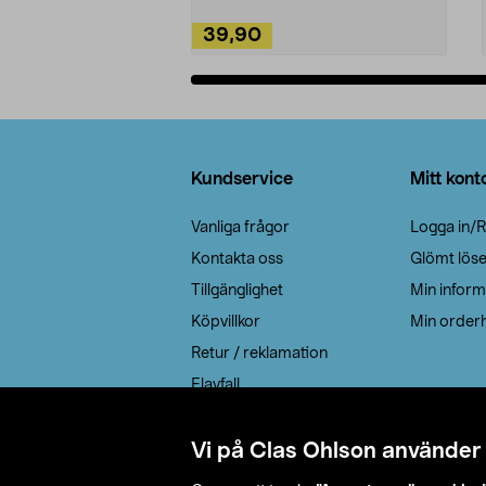
39,90
Lägg i varukorg
Sidfot
Kundservice
Mitt kont
Vanliga frågor
Logga in/R
Kontakta oss
Glömt lös
Tillgänglighet
Min inform
Köpvillkor
Min orderh
Retur / reklamation
Elavfall
Cookie policy
Leveransalternativ
Vi på Clas Ohlson använder