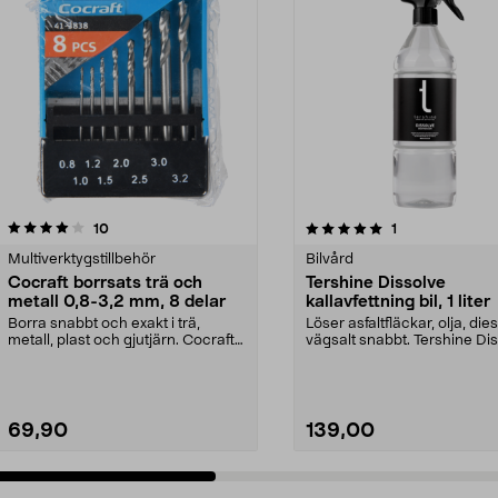
5.0 av 5 stjärnor
recensioner
4.5 av 5 stjärnor
recensioner
10
1
Multiverktygstillbehör
Bilvård
Cocraft borrsats trä och
Tershine Dissolve
metall 0,8-3,2 mm, 8 delar
kallavfettning bil, 1 liter
Borra snabbt och exakt i trä,
Löser asfaltfläckar, olja, die
metall, plast och gjutjärn. Cocraft
vägsalt snabbt. Tershine Di
borrsats – sna...
– effekt...
69,90
139,00