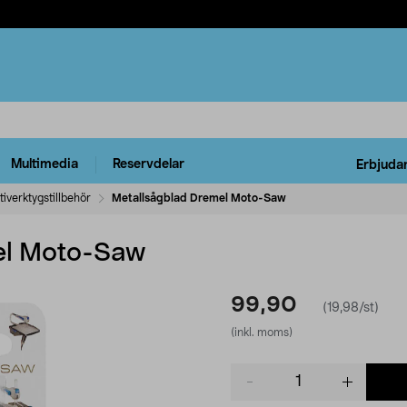
Multimedia
Reservdelar
Erbjuda
tiverktygstillbehör
Metallsågblad Dremel Moto-Saw
el Moto-Saw
99,90
(19,98/st)
(inkl. moms)
Product
quantity