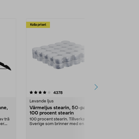
Kolla priset
Multibuy
4.5av 5 stjärnor
recensioner
4.5
4378
2
Levande ljus
Rengöringsm
nne,
Värmeljus stearin, 50-pack,
Bikarbonat
100 procent stearin
Ett allsidigt 
städning och 
v trä
100 procent stearin. Tillverkade i
ute. Städa med
er.
Sverige som brinner med en
vacker och sotfri ...