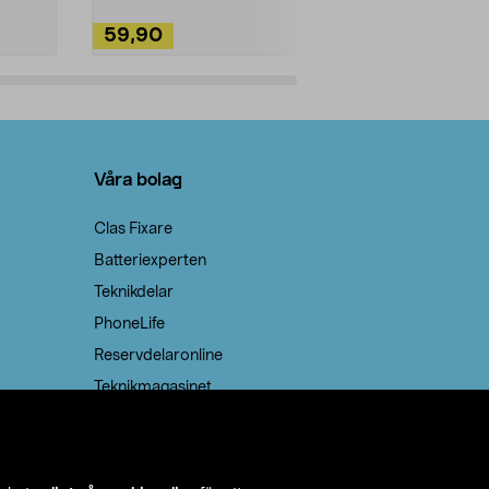
59,90
49,90
Lägg i varukorg
Lägg
Våra bolag
Clas Fixare
Batteriexperten
Teknikdelar
PhoneLife
Reservdelaronline
Teknikmagasinet