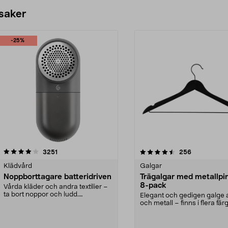
 saker
-25%
4.5av 5 stjärnor
recensioner
4.0av 5 stjärnor
recensioner
3251
256
Klädvård
Galgar
Noppborttagare batteridriven
Trägalgar med metallpi
8-pack
Vårda kläder och andra textilier –
ta bort noppor och ludd.
Elegant och gedigen galge a
Noppborttagaren fräs...
och metall – finns i flera färg
Galge med sv...