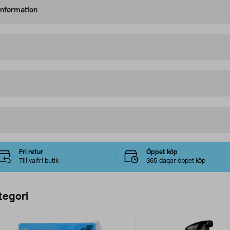
information
Fri retur
Öppet köp
Till valfri butik
365 dagar öppet köp
tegori