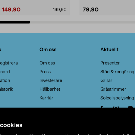
149,90
79,90
199,90
Lägg i varukorg
Lägg i varukorg
o
Om oss
Aktuellt
egistrera
Om oss
Presenter
enord
Press
Städ & rengöring
ation
Investerare
Grillar
istorik
Hållbarhet
Grästrimmer
Karriär
Solcellsbelysning
 cookies