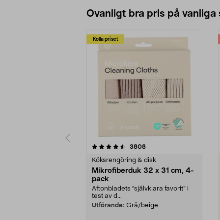
Ovanligt bra pris på vanliga
Kolla priset
5av 5 stjärnor
4.0av 5 stjärnor
recensioner
3808
Köksrengöring & disk
Mikrofiberduk 32 x 31 cm, 4-
pack
Aftonbladets "självklara favorit” i
test av d...
Utförande:
Grå/beige