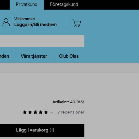
Privatkund
Företagskund
Välkommen
Logga in/Bli medlem
nden
Våra tjänster
Club Clas
Artikelnr:
40-9151
7
recensioner
Lägg i varukorg
(1)