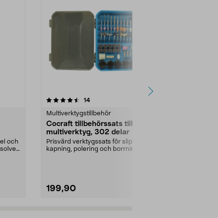
5.0 av 5 stjärnor
recensioner
5.0
14
2
Multiverktygstillbehör
Multiverktygst
Cocraft tillbehörssats till
Dremel SC4
multiverktyg, 302 delar
metallskärn
sel och
Prisvärd verktygssats för slipning,
Skär genom hä
ssolve
kapning, polering och borrning.
aluminium, ko
Cocraft till...
Dremel kapski
199,90
199,90