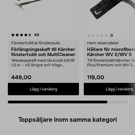
recensioner
69
recensioner
0
0.0 av 5 stjärnor
Fönstertvätt & fönsterputs
Hem reservdelar
Förlängningsskaft till Kärcher
Hållare för microfibe
fönstertvätt och MultiCleaner
Kärcher WV 2/WV 5
Teleskopskaft med räckvidd 0,6 till
Till fönstertvätt Kärcher 
1,5 m – nå längre och höga
Plus/Premium och WV 5
fönster. Kärcher ...
Plus/Premium.
449,00
119,00
Lägg i varukorg
Lägg i varukorg
Toppsäljare inom samma kategori