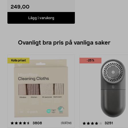
249,00
Lägg i varukorg
Ovanligt bra pris på vanliga saker
Kolla priset
-25%
4.0av 5 stjärnor
recensioner
4.5av 5 stjärnor
recensio
3808
3251
(9,97/st)