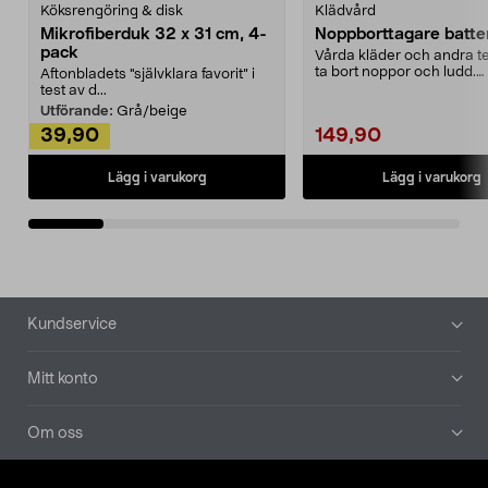
Köksrengöring & disk
Klädvård
Mikrofiberduk 32 x 31 cm, 4-
Noppborttagare batter
pack
Vårda kläder och andra tex
ta bort noppor och ludd.
Aftonbladets "självklara favorit” i
Noppborttagaren fräs...
test av d...
Utförande:
Grå/beige
39,90
149,90
Lägg i varukorg
Lägg i varukorg
Sidfot
Kundservice
Mitt konto
Om oss
Aktuellt