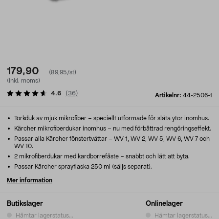
179,90
(89,95/st)
(inkl. moms)
4.6
(
36
)
Artikelnr:
44-2506-1
Torkduk av mjuk mikrofiber – speciellt utformade för släta ytor inomhus.
Kärcher mikrofiberdukar inomhus – nu med förbättrad rengöringseffekt.
Passar alla Kärcher fönstertvättar – WV 1, WV 2, WV 5, WV 6, WV 7 och
WV 10.
2 mikrofiberdukar med kardborrefäste – snabbt och lätt att byta.
Passar Kärcher sprayflaska 250 ml (säljs separat).
Mer information
Butikslager
Onlinelager
Hämtar lagerstatus...
Hämtar lagerstatus...