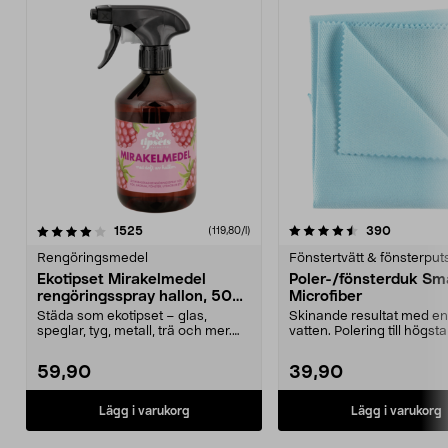
4.5 av 5 stjärnor
recensioner
4.5 av 5 stjärnor
recension
1525
390
(119,80/l)
Rengöringsmedel
Fönstertvätt & fönsterput
Ekotipset Mirakelmedel
Poler-/fönsterduk Sm
rengöringsspray hallon, 500
Microfiber
ml
Städa som ekotipset – glas,
Skinande resultat med e
speglar, tyg, metall, trä och mer.
vatten. Polering till högsta
Mirakelmedel reng...
Lämnar inga vat...
59,90
39,90
Lägg i varukorg
Lägg i varukorg