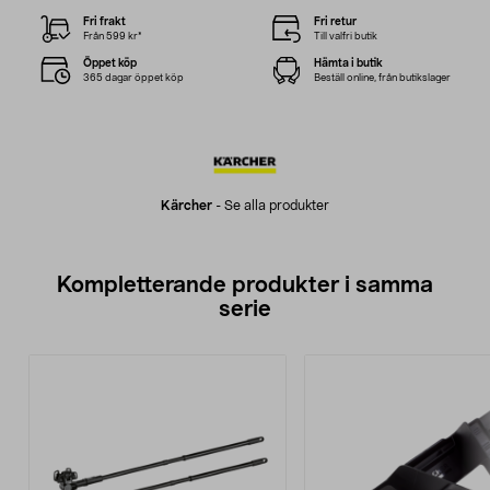
Fri frakt
Fri retur
Från 599 kr*
Till valfri butik
Öppet köp
Hämta i butik
365 dagar öppet köp
Beställ online, från butikslager
Kärcher
-
Se alla produkter
Kompletterande produkter i samma
serie