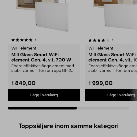
4.0av 5 stjärnor
recensioner
4.5av 5 stjärnor
recensioner
1
1
WiFi element
WiFi element
Mill Glass Smart WiFi
Mill Glass Smart WiFi
element Gen. 4, vit, 700 W
element Gen. 4, vit, 
Energieffektivt väggelement med
Energieffektivt väggelem
stabil värme – för rum upp till 12
stabil värme – för rum upp 
m2. Mill Glas...
m2. Mill Glas...
1 849,00
1 999,00
Lägg i varukorg
Lägg i varukorg
Toppsäljare inom samma kategori