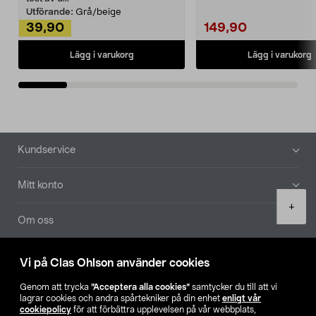
Utförande:
Grå/beige
39,90
149,90
Lägg i varukorg
Lägg i varukorg
Sidfot
Kundservice
Mitt konto
Product
+
quantity
Om oss
Aktuellt
Vi på Clas Ohlson använder cookies
Genom att trycka
”Acceptera alla cookies”
samtycker du till att vi
Våra bolag
lagrar cookies och andra spårtekniker på din enhet
enligt vår
cookiepolicy
för att förbättra upplevelsen på vår webbplats,