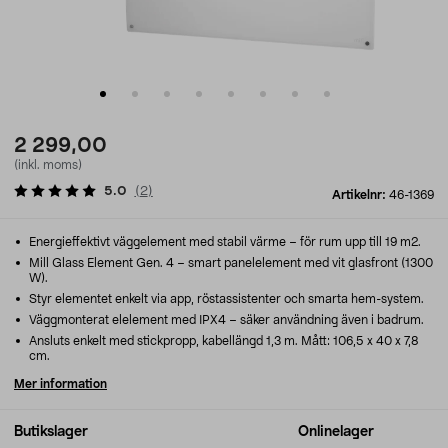
2 299,00
(inkl. moms)
5.0
(
2
)
Artikelnr:
46-1369
Energieffektivt väggelement med stabil värme – för rum upp till 19 m2.
Mill Glass Element Gen. 4 – smart panelelement med vit glasfront (1300
W).
Styr elementet enkelt via app, röstassistenter och smarta hem-system.
Väggmonterat elelement med IPX4 – säker användning även i badrum.
Ansluts enkelt med stickpropp, kabellängd 1,3 m. Mått: 106,5 x 40 x 7,8
cm.
Mer information
Butikslager
Onlinelager