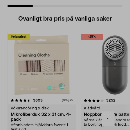
Ovanligt bra pris på vanliga saker
Kolla priset
-25%
4.0av 5 stjärnor
recensioner
4.5av 5 stjärnor
recensio
3809
3252
(9,97/st)
Köksrengöring & disk
Klädvård
Mikrofiberduk 32 x 31 cm, 4-
Noppborttagare batter
-
pack
Vårda kläder och andra tex
ta bort noppor och ludd.
Aftonbladets "självklara favorit” i
Noppborttagaren fräs...
test av d...