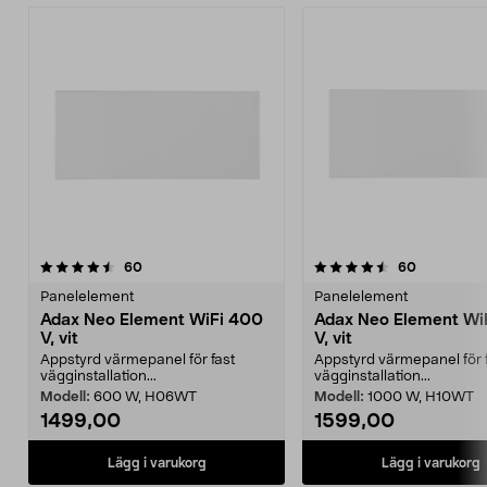
4.5 av 5 stjärnor
recensioner
4.5 av 5 stjärnor
recensione
60
60
Panelelement
Panelelement
Adax Neo Element WiFi 400
Adax Neo Element Wi
V, vit
V, vit
Appstyrd värmepanel för fast
Appstyrd värmepanel för 
vägginstallation...
vägginstallation...
Modell:
600 W, H06WT
Modell:
1000 W, H10WT
1499,00
1599,00
Lägg i varukorg
Lägg i varukorg