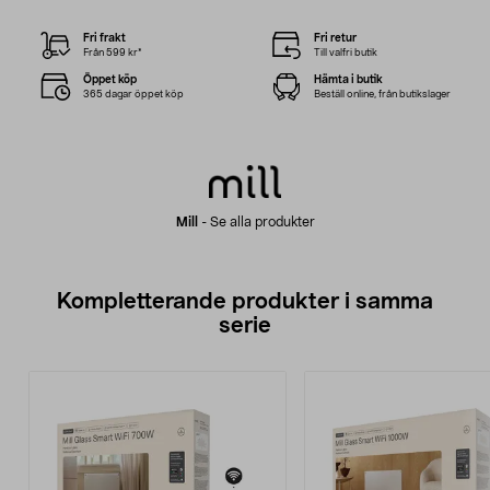
Fri frakt
Fri retur
Från 599 kr*
Till valfri butik
Öppet köp
Hämta i butik
365 dagar öppet köp
Beställ online, från butikslager
Mill
-
Se alla produkter
Kompletterande produkter i samma
serie