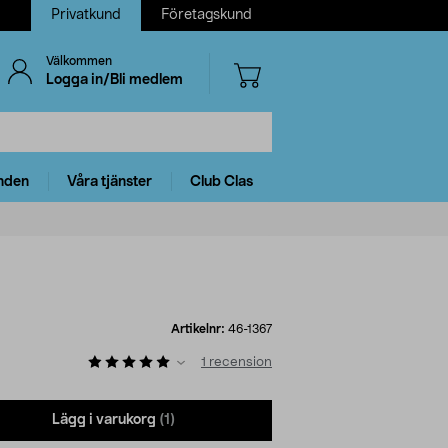
Privatkund
Företagskund
Välkommen
Logga in/Bli medlem
nden
Våra tjänster
Club Clas
Artikelnr:
46-1367
1
recension
Lägg i varukorg
(1)