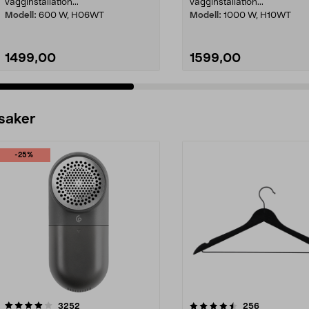
vägginstallation...
vägginstallation...
Modell:
600 W, H06WT
Modell:
1000 W, H10WT
1499,00
1599,00
 saker
-25%
4.5av 5 stjärnor
recensioner
4.0av 5 stjärnor
recensioner
3252
256