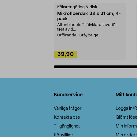
Köksrengöring & disk
Mikrofiberduk 32 x 31 cm, 4-
pack
Aftonbladets "självklara favorit” i
test av d...
Utförande:
Grå/beige
39,90
Lägg i varukorg
Sidfot
Kundservice
Mitt kont
Vanliga frågor
Logga in/R
Kontakta oss
Glömt lös
Tillgänglighet
Min inform
Köpvillkor
Min orderh