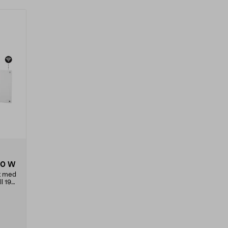
00 W
t med
l 19