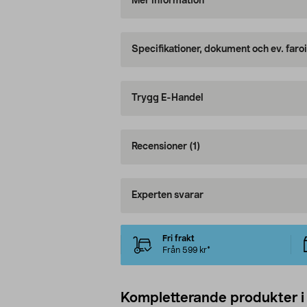
Mer information
Specifikationer, dokument och ev. faro
Trygg E-Handel
Recensioner
(1)
Experten svarar
Fri frakt
Från 599 kr*
Kompletterande produkter i