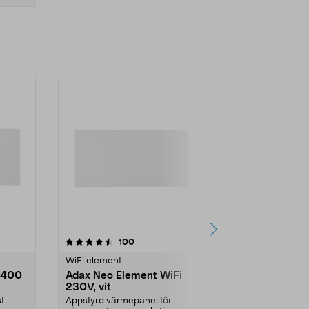
4.5 av 5 stjärnor
recensioner
4.5
100
1
WiFi element
WiFi element
 400
Adax Neo Element WiFi
Adax Neo E
230V, vit
230V, vit
t
Appstyrd värmepanel för
Appstyrd vär