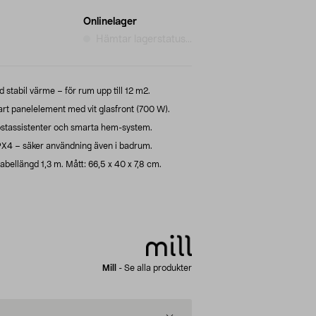
Onlinelager
Hämtar lagerstatus...
stabil värme – för rum upp till 12 m2.
rt panelelement med vit glasfront (700 W).
röstassistenter och smarta hem-system.
X4 – säker användning även i badrum.
abellängd 1,3 m. Mått: 66,5 x 40 x 7,8 cm.
Mill
-
Se alla produkter