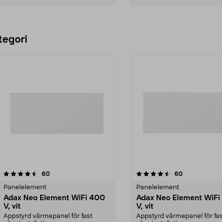
Lägg i varukorg
Lägg i varukorg
tegori
4.5 av 5 stjärnor
recensioner
4.5 av 5 stjärnor
recensioner
60
60
Panelelement
Panelelement
Adax Neo Element WiFi 400
Adax Neo Element WiFi
V, vit
V, vit
Appstyrd värmepanel för fast
Appstyrd värmepanel för fas