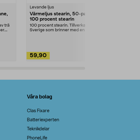
Levande ljus
Rengöringsm
nne,
Värmeljus stearin, 50-pack,
Bikarbonat
100 procent stearin
Ett allsidigt 
städning och 
v trä
100 procent stearin. Tillverkade i
ute. Städa med
er.
Sverige som brinner med en
vacker och sotfri ...
59,90
49,90
Lägg i varukorg
Lägg
Våra bolag
Clas Fixare
Batteriexperten
Teknikdelar
PhoneLife