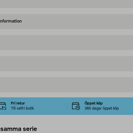
information
Fri retur
Öppet köp
Till valfri butik
365 dagar öppet köp
 samma serie