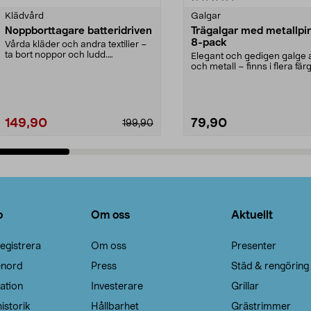
Klädvård
Galgar
Noppborttagare batteridriven
Trägalgar med metallpi
8-pack
Vårda kläder och andra textilier –
ta bort noppor och ludd.
Elegant och gedigen galge a
Noppborttagaren fräs...
och metall – finns i flera färg
Galge med sv...
149,90
79,90
199,90
Lägg i varukorg
Lägg i varukorg
o
Om oss
Aktuellt
egistrera
Om oss
Presenter
enord
Press
Städ & rengöring
ation
Investerare
Grillar
istorik
Hållbarhet
Grästrimmer