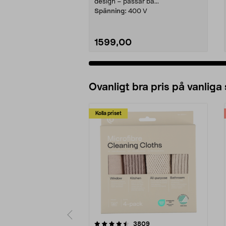
design – passar bå...
Spänning:
400 V
1599,00
Ovanligt bra pris på vanliga
Kolla priset
5av 5 stjärnor
4.0av 5 stjärnor
recensioner
3809