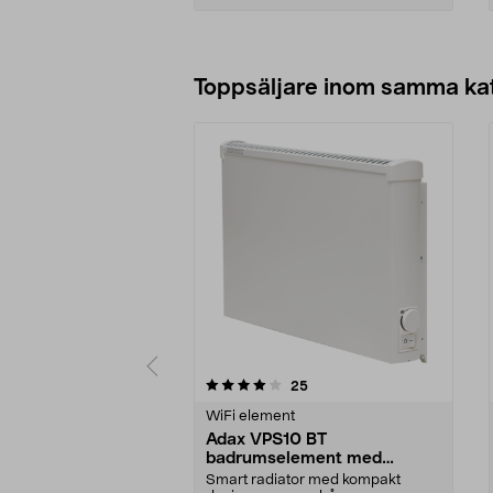
Lägg i varukorg
Toppsäljare inom samma ka
0 av 5 stjärnor
4.5 av 5 stjärnor
recensioner
25
WiFi element
Adax VPS10 BT
badrumselement med
Bluetooth, 400 W
Smart radiator med kompakt