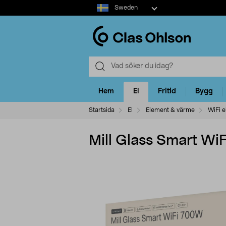
Select
Sweden
market
Hem
El
Fritid
Bygg
Startsida
El
Element & värme
WiFi 
Mill Glass Smart WiF