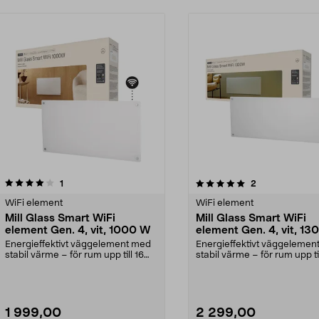
5.0av 5 stjärnor
recensioner
recensioner
1
2
WiFi element
WiFi element
Mill Glass Smart WiFi
Mill Glass Smart WiFi
element Gen. 4, vit, 1000 W
element Gen. 4, vit, 13
Energieffektivt väggelement med
Energieffektivt väggelemen
stabil värme – för rum upp till 16
stabil värme – för rum upp til
m2. Mill Glas...
m2. Mill Glas...
1 999,00
2 299,00