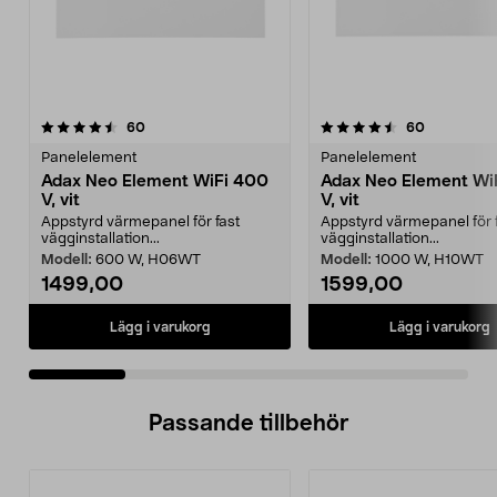
4.5 av 5 stjärnor
recensioner
4.5 av 5 stjärnor
recensione
60
60
Panelelement
Panelelement
Adax Neo Element WiFi 400
Adax Neo Element Wi
V, vit
V, vit
Appstyrd värmepanel för fast
Appstyrd värmepanel för 
vägginstallation...
vägginstallation...
Modell:
600 W, H06WT
Modell:
1000 W, H10WT
1499,00
1599,00
Lägg i varukorg
Lägg i varukorg
Passande tillbehör