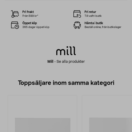
Fri frakt
Fri retur
Från 599 kr*
Till valfri butik
Öppet köp
Hämta i butik
365 dagar öppet köp
Beställ online, från butikslager
Mill
-
Se alla produkter
Toppsäljare inom samma kategori