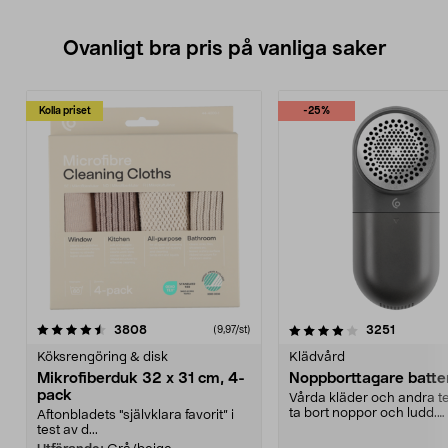
Ovanligt bra pris på vanliga saker
Kolla priset
-25%
4.0av 5 stjärnor
recensioner
4.5av 5 stjärnor
recensio
3808
3251
(9,97/st)
Köksrengöring & disk
Klädvård
Mikrofiberduk 32 x 31 cm, 4-
Noppborttagare batter
pack
Vårda kläder och andra tex
ta bort noppor och ludd.
Aftonbladets "självklara favorit” i
Noppborttagaren fräs...
test av d...