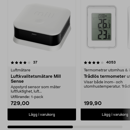
4.0av 5 stjärnor
recensioner
4.5av 5 stjärnor
recensio
37
4053
Luftmätare
Termometrar utomhus & 
Luftkvalitetsmätare Mill
Trådlös termometer u
Sense
Visar både inom- och
utomhustemperatur. Tråd
Appstyrd sensor som mäter
utomhusgivare - ingen
luftfuktighet, luft...
kabeldragn...
Utförande:
1-pack
729,00
199,90
Lägg i varukorg
Lägg i varukorg