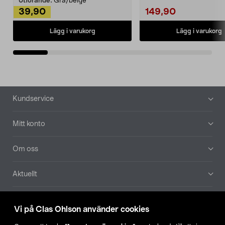
Utförande:
Grå/beige
39,90
149,90
Lägg i varukorg
Lägg i varukorg
Sidfot
Kundservice
Mitt konto
Om oss
Aktuellt
Våra bolag
Vi på Clas Ohlson använder cookies
Hitta butik