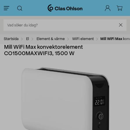
Startsida
El
Element & värme
WiFi element
Mill WiFi Max k
Mill WiFi Max konvektorelement
CO1500MAXWIFI3, 1500 W