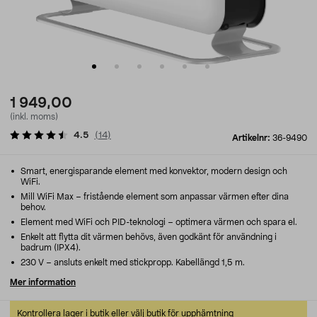
1 949,00
(inkl. moms)
4.5
(
14
)
Artikelnr:
36-9490
Smart, energisparande element med konvektor, modern design och
WiFi.
Mill WiFi Max – fristående element som anpassar värmen efter dina
behov.
Element med WiFi och PID-teknologi – optimera värmen och spara el.
Enkelt att flytta dit värmen behövs, även godkänt för användning i
badrum (IPX4).
230 V – ansluts enkelt med stickpropp. Kabellängd 1,5 m.
Mer information
Kontrollera lager i butik eller välj butik för upphämtning