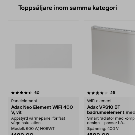
Toppsäljare inom samma kategori
4.0 av 5 stjärnor
recensioner
4.5 av 5 stjärnor
recensione
60
25
Panelelement
WiFi element
Adax Neo Element WiFi 400
Adax VPS10 BT
V, vit
badrumselement me
Bluetooth, 400 W
Appstyrd värmepanel för fast
Smart radiator med komp
vägginstallation...
design – passar bå...
Modell:
600 W, H06WT
Spänning:
400 V