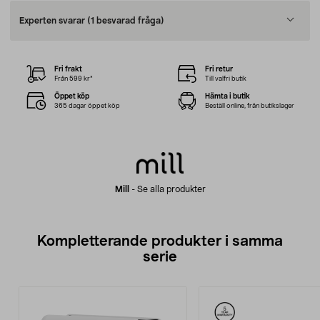
Experten svarar
(1 besvarad fråga)
Fri frakt
Fri retur
Från 599 kr*
Till valfri butik
Öppet köp
Hämta i butik
365 dagar öppet köp
Beställ online, från butikslager
Mill
-
Se alla produkter
Kompletterande produkter i samma
serie