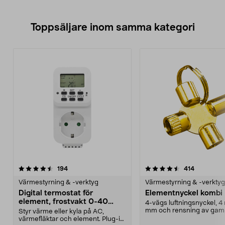
Toppsäljare inom samma kategori
4.5 av 5 stjärnor
recensioner
4.5 av 5 stjärnor
recensione
194
414
Värmestyrning & -verktyg
Värmestyrning & -verktyg
Digital termostat för
Elementnyckel kombi
element, frostvakt 0-40
4-vägs luftningsnyckel, 4
grader
mm och rensning av gamm
Styr värme eller kyla på AC,
Elementnyckel ko...
värmefläktar och element. Plug-in