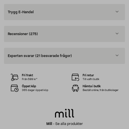
Trygg E-Handel
Recensioner
(275)
Experten svarar
(21 besvarade frågor)
Fri frakt
Fri retur
Från 599 kr*
Till valfri butik
Öppet köp
Hämta i butik
365 dagar öppet köp
Beställ online, från butikslager
Mill
-
Se alla produkter