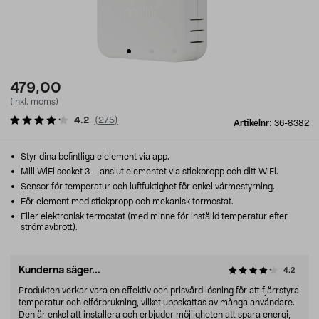
479,00
(inkl. moms)
4.2
(
275
)
Artikelnr:
36-8382
Styr dina befintliga elelement via app.
Mill WiFi socket 3 – anslut elementet via stickpropp och ditt WiFi.
Sensor för temperatur och luftfuktighet för enkel värmestyrning.
För element med stickpropp och mekanisk termostat.
Eller elektronisk termostat (med minne för inställd temperatur efter
strömavbrott).
Kunderna säger...
4.2
Produkten verkar vara en effektiv och prisvärd lösning för att fjärrstyra
temperatur och elförbrukning, vilket uppskattas av många användare.
Den är enkel att installera och erbjuder möjligheten att spara energi,