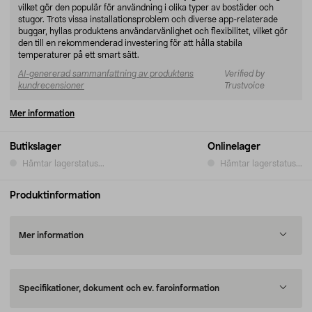
vilket gör den populär för användning i olika typer av bostäder och
stugor. Trots vissa installationsproblem och diverse app-relaterade
buggar, hyllas produktens användarvänlighet och flexibilitet, vilket gör
den till en rekommenderad investering för att hålla stabila
temperaturer på ett smart sätt.
AI-genererad sammanfattning av produktens
Verified by
kundrecensioner
Trustvoice
Mer information
Butikslager
Onlinelager
Hämtar lagerstatus...
Hämtar lagerstatus...
Produktinformation
Mer information
Specifikationer, dokument och ev. faroinformation