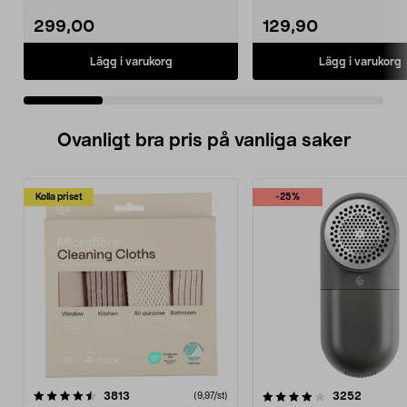
termostat med fro...
299,00
129,90
Lägg i varukorg
Lägg i varukorg
Ovanligt bra pris på vanliga saker
Kolla priset
-25%
4.0av 5 stjärnor
recensioner
4.5av 5 stjärnor
recensio
3813
3252
(9,97/st)