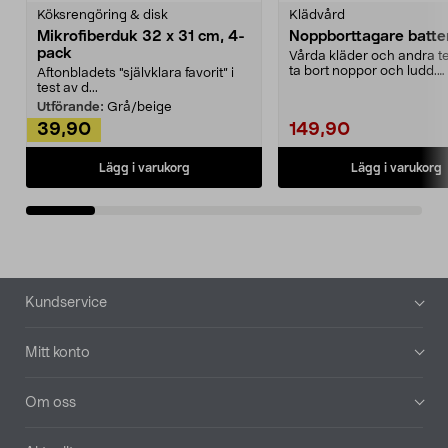
Köksrengöring & disk
Klädvård
Mikrofiberduk 32 x 31 cm, 4-
Noppborttagare batter
pack
Vårda kläder och andra tex
ta bort noppor och ludd.
Aftonbladets "självklara favorit” i
Noppborttagaren fräs...
test av d...
Utförande:
Grå/beige
39,90
149,90
Lägg i varukorg
Lägg i varukorg
Sidfot
Kundservice
Mitt konto
Om oss