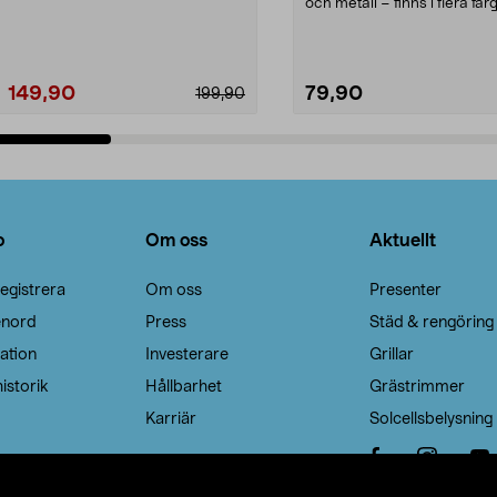
Noppborttagaren fräs...
och metall – finns i flera färg
Galge med sv...
149,90
79,90
199,90
Lägg i varukorg
Lägg i varukorg
o
Om oss
Aktuellt
egistrera
Om oss
Presenter
enord
Press
Städ & rengöring
ation
Investerare
Grillar
istorik
Hållbarhet
Grästrimmer
Karriär
Solcellsbelysning