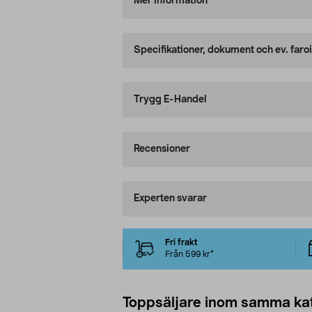
Mer information
Specifikationer, dokument och ev. faro
Trygg E-Handel
Recensioner
Experten svarar
Fri frakt
Från 599 kr*
Toppsäljare inom samma ka