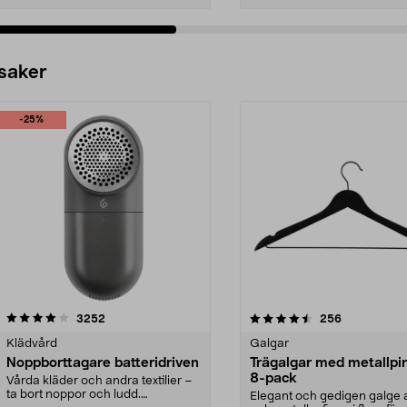
 saker
-25%
4.5av 5 stjärnor
recensioner
4.0av 5 stjärnor
recensioner
3252
256
Klädvård
Galgar
Noppborttagare batteridriven
Trägalgar med metallpi
8-pack
Vårda kläder och andra textilier –
ta bort noppor och ludd.
Elegant och gedigen galge a