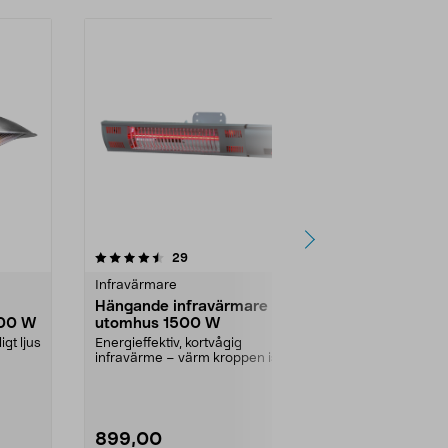
3.5 av 5 stjärnor
recensioner
3.0
29
7
Infravärmare
Infravärmare
Hängande infravärmare
Infravärmar
500 W
utomhus 1500 W
1000 W
gt ljus
Energieffektiv, kortvågig
För montering 
infravärme – värm kroppen istället
värmer upp...
för luften. Väggmon...
899,00
229,00