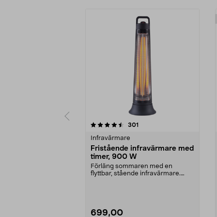
5 av 5 stjärnor
recensioner
301
0.0 av 5 stjärnor
Infravärmare
Fristående infravärmare med
timer, 900 W
Förläng sommaren med en
flyttbar, stående infravärmare.
Svepande rörelse för bät...
699,00