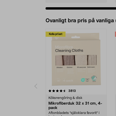
Ovanligt bra pris på vanliga
Kolla priset
5av 5 stjärnor
4.0av 5 stjärnor
recensioner
3813
Köksrengöring & disk
Mikrofiberduk 32 x 31 cm, 4-
pack
Aftonbladets "självklara favorit” i