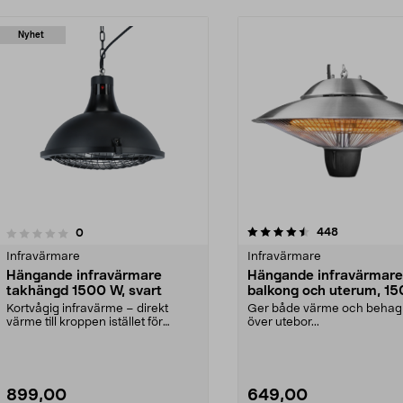
Nyhet
4.5 av 5 stjärnor
4.5 av 5 stjärnor
recensioner
448
recensioner
0
Infravärmare
Infravärmare
Hängande infravärmare
Hängande infravärmare
takhängd 1500 W, svart
balkong och uterum, 1
Kortvågig infravärme – direkt
Ger både värme och behagli
värme till kroppen istället för
över utebor...
luften. Hängande i...
899,00
649,00