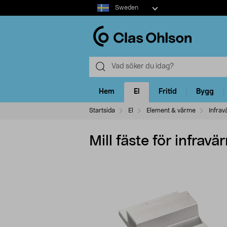
Select
Sweden
market
Hem
El
Fritid
Bygg
Startsida
El
Element & värme
Infra
Mill fäste för infrav