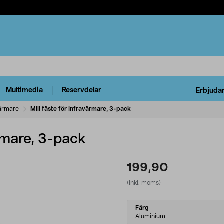
Multimedia
Reservdelar
Erbjuda
värmare
Mill fäste för infravärmare, 3-pack
ärmare, 3-pack
199,90
(inkl. moms)
Select
Färg
variant
Aluminium