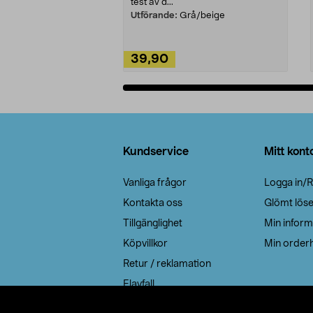
test av d...
Utförande:
Grå/beige
39,90
Lägg i varukorg
Sidfot
Kundservice
Mitt kont
Vanliga frågor
Logga in/R
Kontakta oss
Glömt lös
Tillgänglighet
Min inform
Köpvillkor
Min orderh
Retur / reklamation
Elavfall
Cookie policy