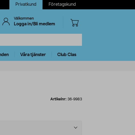
Privatkund
Företagskund
Välkommen
Logga in/Bli medlem
nden
Våra tjänster
Club Clas
Artikelnr:
36-9983