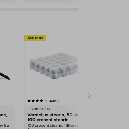
Kolla priset
Multibuy
4.5av 5 stjärnor
recensioner
4.5
4382
2
Levande ljus
Rengöringsm
nne,
Värmeljus stearin, 50-pack,
Bikarbonat
100 procent stearin
Ett allsidigt 
städning och 
v trä
100 procent stearin. Tillverkade i