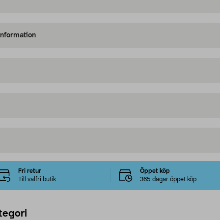
information
Fri retur
Öppet köp
Till valfri butik
365 dagar öppet köp
tegori