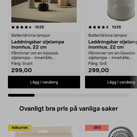
4.5 av 5 stjärnor
recensioner
4.0 av 5 stjärnor
recensio
1035
1035
Batteridrivna lampor
Batteridrivna lampor
Laddningsbar oljelampa
Laddningsbar oljelam
inomhus, 22 cm
inomhus, 22 cm
Påminner om en klassisk
Påminner om en klassisk
oljelampa – innehålle...
oljelampa – innehålle...
Färg:
Svart
Färg:
Grå
299,00
299,00
Lägg i varukorg
Lägg i varukorg
Ovanligt bra pris på vanliga saker
Kolla priset
-25%