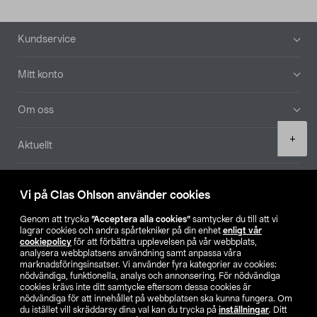
Sidfot
Kundservice
Mitt konto
Om oss
Product
+
Aktuellt
quantity
Våra bolag
Vi på Clas Ohlson använder cookies
Hitta butik
Genom att trycka
”Acceptera alla cookies”
samtycker du till att vi
lagrar cookies och andra spårtekniker på din enhet
enligt vår
cookiepolicy
för att förbättra upplevelsen på vår webbplats,
SE
NO
FI
analysera webbplatsens användning samt anpassa våra
marknadsföringsinsatser. Vi använder fyra kategorier av cookies:
nödvändiga, funktionella, analys och annonsering. För nödvändiga
cookies krävs inte ditt samtycke eftersom dessa cookies är
nödvändiga för att innehållet på webbplatsen ska kunna fungera. Om
du istället vill skräddarsy dina val kan du trycka på
inställningar
. Ditt