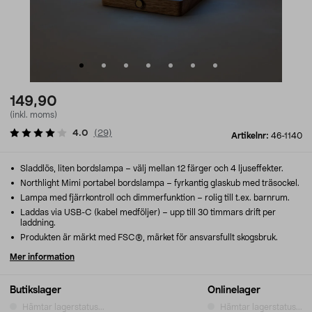
149,90
(inkl. moms)
4.0
(
29
)
Artikelnr:
46-1140
Sladdlös, liten bordslampa – välj mellan 12 färger och 4 ljuseffekter.
Northlight Mimi portabel bordslampa – fyrkantig glaskub med träsockel.
Lampa med fjärrkontroll och dimmerfunktion – rolig till t.ex. barnrum.
Laddas via USB-C (kabel medföljer) – upp till 30 timmars drift per
laddning.
Produkten är märkt med FSC®, märket för ansvarsfullt skogsbruk.
Mer information
Butikslager
Onlinelager
Hämtar lagerstatus...
Hämtar lagerstatus...