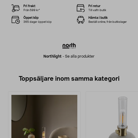
Fri frakt
Fri retur
Från 599 kr*
Till valfri butik
Öppet köp
Hämta i butik
365 dagar öppet köp
Beställ online, från butikslager
Northlight
-
Se alla produkter
Toppsäljare inom samma kategori