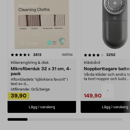
4.0av 5 stjärnor
recensioner
4.5av 5 stjärnor
recensio
3813
3252
(9,97/st)
Köksrengöring & disk
Klädvård
Mikrofiberduk 32 x 31 cm, 4-
Noppborttagare batter
pack
Vårda kläder och andra tex
ta bort noppor och ludd.
Aftonbladets "självklara favorit” i
Noppborttagaren fräs...
test av d...
Utförande:
Grå/beige
-
39,90
149,90
Lägg i varukorg
Lägg i varukorg