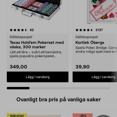
4.5 av 5 stjärnor
recensioner
5.0 av 5 stjärnor
recension
62
2137
Sällskapsspel
Sällskapsspel
Texas Hold’em Pokerset med
Kortlek Öbergs
väska, 300 marker
Spela Poker, Bridge, Can
andra roliga spel med en 
Lätt att lära – svårt att bemästra,
kortlek. Kort...
spela populära pokerspelet
hemma. Texas Hold...
349,00
39,90
Lägg i varukorg
Lägg i varukorg
Ovanligt bra pris på vanliga saker
Kolla priset
-25%