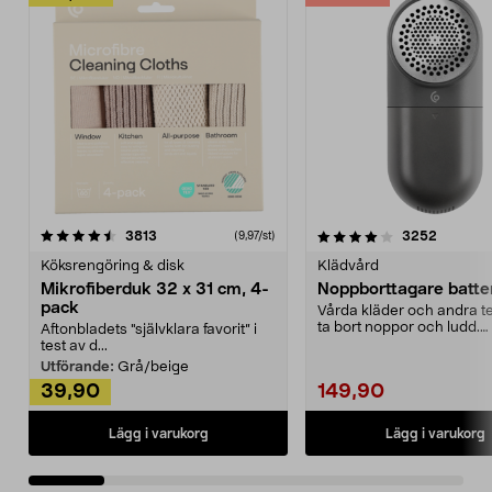
4.0av 5 stjärnor
recensioner
4.5av 5 stjärnor
recensio
3813
3252
(9,97/st)
Köksrengöring & disk
Klädvård
Mikrofiberduk 32 x 31 cm, 4-
Noppborttagare batter
pack
Vårda kläder och andra tex
ta bort noppor och ludd.
Aftonbladets "självklara favorit” i
Noppborttagaren fräs...
test av d...
Utförande:
Grå/beige
39,90
149,90
Lägg i varukorg
Lägg i varukorg