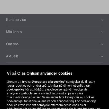
Sidfot
Kundservice
Mitt konto
Om oss
Aktuellt
Våra bolag
Vi på Clas Ohlson använder cookies
Hitta butik
Genom att trycka
”Acceptera alla cookies”
samtycker du till att vi
lagrar cookies och andra spårtekniker på din enhet
enligt vår
cookiepolicy
för att förbättra upplevelsen på vår webbplats,
SE
NO
FI
analysera webbplatsens användning samt anpassa våra
marknadsföringsinsatser. Vi använder fyra kategorier av cookies:
nödvändiga, funktionella, analys och annonsering. För nödvändiga
cookies krävs inte ditt samtycke eftersom dessa cookies är