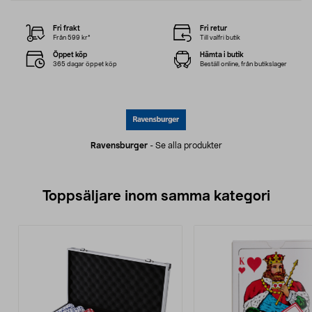
Fri frakt
Fri retur
Från 599 kr*
Till valfri butik
Öppet köp
Hämta i butik
365 dagar öppet köp
Beställ online, från butikslager
Ravensburger
-
Se alla produkter
Toppsäljare inom samma kategori