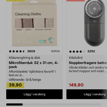
4.0av 5 stjärnor
recensioner
4.5av 5 stjärnor
recensio
3809
3252
(9,97/st)
Köksrengöring & disk
Klädvård
Mikrofiberduk 32 x 31 cm, 4-
Noppborttagare batter
pack
Vårda kläder och andra tex
ta bort noppor och ludd.
Aftonbladets "självklara favorit” i
Noppborttagaren fräs...
test av d...
Utförande:
Grå/beige
39,90
149,90
Lägg i varukorg
Lägg i varukorg