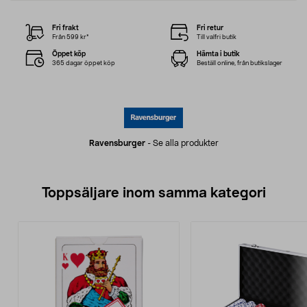
Fri frakt
Fri retur
Från 599 kr*
Till valfri butik
Öppet köp
Hämta i butik
365 dagar öppet köp
Beställ online, från butikslager
Ravensburger
-
Se alla produkter
Toppsäljare inom samma kategori