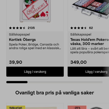
4.5 av 5 stjärnor
recensioner
recensione
2135
62
0.0 av 5 stjärnor
Sällskapsspel
Sällskapsspel
Kortlek Öbergs
Texas Hold’em Poker
väska, 300 marker
Spela Poker, Bridge, Canasta och
andra roliga spel med en klassisk
Lätt att lära – svårt att b
kortlek. Kort...
spela populära pokerspel
hemma. Texas Hold...
39,90
349,00
Lägg i varukorg
Lägg i varukorg
Ovanligt bra pris på vanliga saker
Kolla priset
-25%