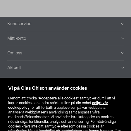
Sidfot
Kundservice
Mitt konto
Om oss
Aktuellt
Våra bolag
Vi på Clas Ohlson använder cookies
Hitta butik
Genom att trycka
”Acceptera alla cookies”
samtycker du till att vi
lagrar cookies och andra spårtekniker på din enhet
enligt vår
cookiepolicy
för att förbättra upplevelsen på vår webbplats,
SE
NO
FI
analysera webbplatsens användning samt anpassa våra
marknadsföringsinsatser. Vi använder fyra kategorier av cookies:
nödvändiga, funktionella, analys och annonsering. För nödvändiga
cookies krävs inte ditt samtycke eftersom dessa cookies är