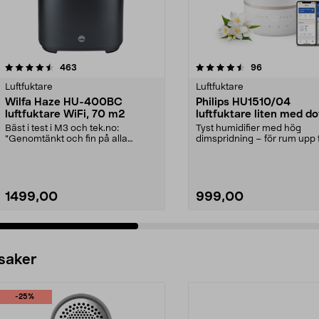
4.5 av 5 stjärnor
recensioner
recensioner
463
96
0.0 av 5 stjärnor
Luftfuktare
Luftfuktare
Wilfa Haze HU-400BC
Philips HU1510/04
luftfuktare WiFi, 70 m2
luftfuktare liten med dof
m2
Bäst i test i M3 och tek.no:
Tyst humidifier med hög
”Genomtänkt och fin på alla
dimspridning – för rum upp ti
nivåer. Tiptop!”. Effek...
m2. Philip HU1510/04 ...
1499,00
999,00
 saker
-25%