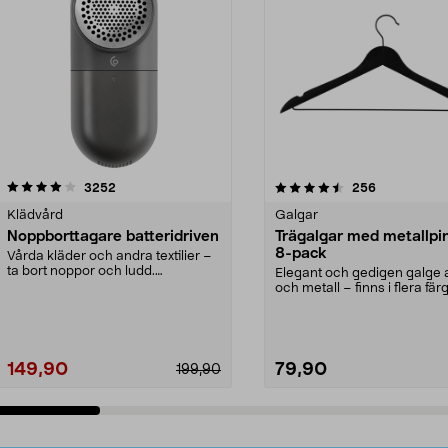
4.5av 5 stjärnor
recensioner
4.0av 5 stjärnor
recensioner
3252
256
Klädvård
Galgar
Noppborttagare batteridriven
Trägalgar med metallpi
8-pack
Vårda kläder och andra textilier –
ta bort noppor och ludd.
Elegant och gedigen galge a
Noppborttagaren fräs...
och metall – finns i flera färg
Galge med sv...
149,90
79,90
199,90
Lägg i varukorg
Lägg i varukorg