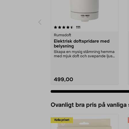
5 av 5 stjärnor
4.5 av 5 stjärnor
recensioner
111
Rumsdoft
Elektrisk doftspridare med
belysning
Skapa en mysig stämning hemma
med mjuk doft och svepande ljus.
Elektrisk doftspr...
499,00
Ovanligt bra pris på vanliga
Kolla priset