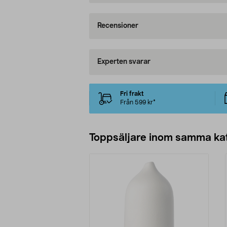
Recensioner
Experten svarar
Fri frakt
Från 599 kr*
Toppsäljare inom samma ka