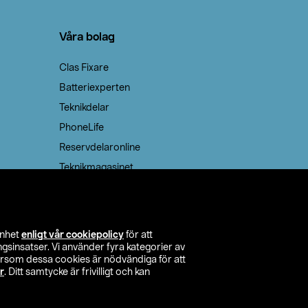
Våra bolag
Clas Fixare
Batteriexperten
Teknikdelar
PhoneLife
Reservdelaronline
Teknikmagasinet
enhet
enligt vår cookiepolicy
för att
insatser. Vi använder fyra kategorier av
tersom dessa cookies är nödvändiga för att
r
. Ditt samtycke är frivilligt och kan
itta butik