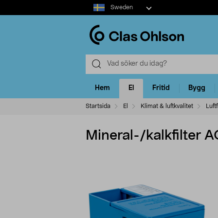
Select
Sweden
market
Hem
El
Fritid
Bygg
Startsida
El
Klimat & luftkvalitet
Luft
Mineral-/kalkfilter 