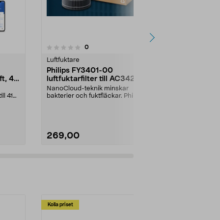
4.0 av 5 stjärnor
4.5
1
recensioner
0
Luftfuktare
Rumsdoft
Philips FY3401-00
Diffuser do
t, 41
luftfuktarfilter till AC3420,
belysning
3421
NanoCloud-teknik minskar
Sprider väldo
ll 41
bakterier och fuktfläckar. Philips
atmosfär hem
FY3401/00 filter – p...
doftspridare 
269,00
299,00
Kolla priset
Multibuy