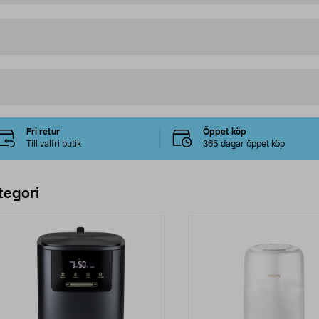
Fri retur
Öppet köp
Till valfri butik
365 dagar öppet köp
tegori