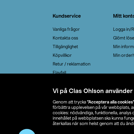
Sidfot
Kundservice
Mitt kont
Vanliga frågor
Logga in/R
Kontakta oss
Glömt lös
Tillgänglighet
Min inform
Köpvillkor
Min orderh
Retur / reklamation
Elavfall
Cookie policy
Leveransalternativ
Vi på Clas Ohlson använder
Genom att trycka
”Acceptera alla cookies
förbättra upplevelsen på vår webbplats, 
cookies: nödvändiga, funktionella, analys
innehållet på webbplatsen ska kunna funger
återkallas när som helst genom att du ändra
© 2026 Cla