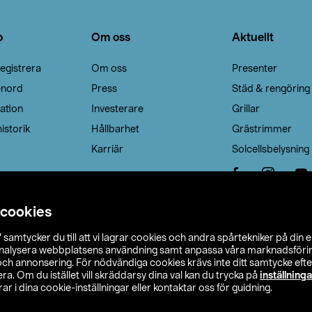
o
Om oss
Aktuellt
egistrera
Om oss
Presenter
enord
Press
Städ & rengöring
ation
Investerare
Grillar
istorik
Hållbarhet
Grästrimmer
Karriär
Solcellsbelysning
 cookies
”
samtycker du till att vi lagrar cookies och andra spårtekniker på din 
analysera webbplatsens användning samt anpassa våra marknadsförings
 och annonsering. För nödvändiga cookies krävs inte ditt samtycke ef
a. Om du istället vill skräddarsy dina val kan du trycka på
inställninga
r i dina cookie-inställningar eller kontaktar oss för guidning.
s Ohlson
Köpvillkor
Privacy statement
Klubbvillkor
H