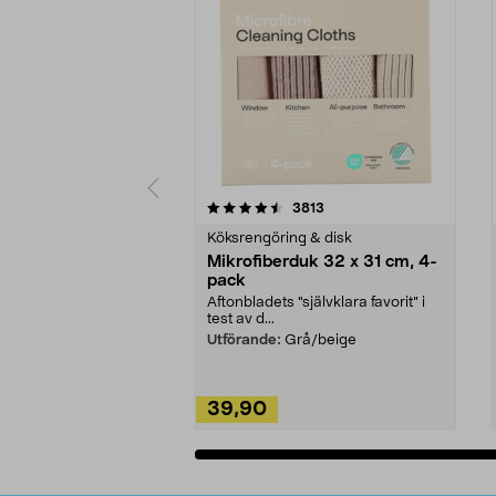
5av 5 stjärnor
4.0av 5 stjärnor
recensioner
3813
Köksrengöring & disk
Mikrofiberduk 32 x 31 cm, 4-
pack
Aftonbladets "självklara favorit” i
test av d...
Utförande:
Grå/beige
39,90
Lägg i varukorg