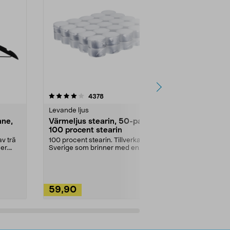
4.5av 5 stjärnor
recensioner
4.5
4378
2
Levande ljus
Rengöringsm
nne,
Värmeljus stearin, 50-pack,
Bikarbonat
100 procent stearin
Ett allsidigt 
städning och 
v trä
100 procent stearin. Tillverkade i
ute. Städa med
er.
Sverige som brinner med en
vacker och sotfri ...
59,90
49,90
Lägg i varukorg
Lägg