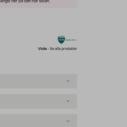
ängst ner på den här sidan.
Vicks
-
Se alla produkter