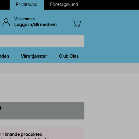
Privatkund
Företagskund
Välkommen
Logga in/Bli medlem
nden
Våra tjänster
Club Clas
t
er
liknande produkter.