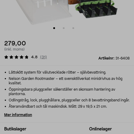
279,00
(inkl. moms)
4.8
(
31
)
Artikelnr:
31-6408
Lättskött system för välutvecklade rötter – självbevattning.
Nelson Garden Rootmaster – ett svensktillverkat minidrivhus av hög
kvalitet.
Öppningsbara pluggceller säkerställer en skonsam hantering av
plantorna.
Odlingstråg, lock, plugghållare, pluggceller och 8 bevattningsband ingår.
Återanvändbart och tål maskindisk. Mått: 29 x 19,5 x 21 cm.
Mer information
Butikslager
Onlinelager