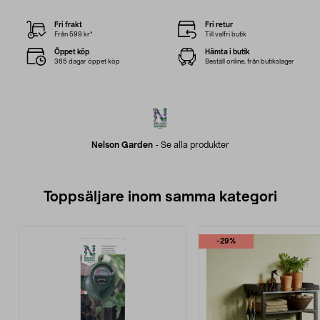
Fri frakt
Fri retur
Från 599 kr*
Till valfri butik
Öppet köp
Hämta i butik
365 dagar öppet köp
Beställ online, från butikslager
Nelson Garden
-
Se alla produkter
Toppsäljare inom samma kategori
-29%