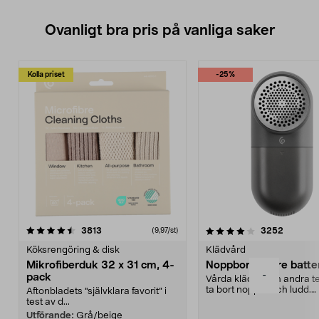
Ovanligt bra pris på vanliga saker
Kolla priset
-25%
4.0av 5 stjärnor
recensioner
4.5av 5 stjärnor
recensio
3813
3252
(9,97/st)
Köksrengöring & disk
Klädvård
Mikrofiberduk 32 x 31 cm, 4-
Noppborttagare batter
-
pack
Vårda kläder och andra tex
ta bort noppor och ludd.
Aftonbladets "självklara favorit” i
Noppborttagaren fräs...
test av d...
Utförande:
Grå/beige