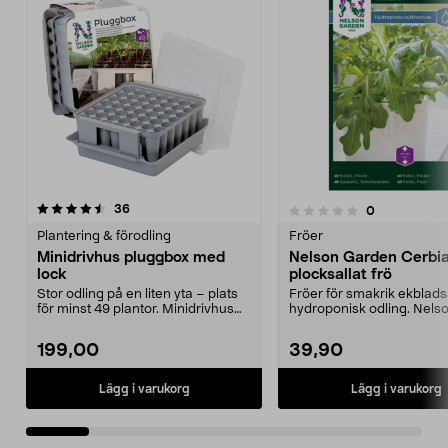
recensioner
36
recensioner
0
0.0 av 5 stjärnor
0.0 av 5 stjärnor
Plantering & förodling
Fröer
Minidrivhus pluggbox med
Nelson Garden Cerbia
lock
plocksallat frö
Stor odling på en liten yta – plats
Fröer för smakrik ekbladsa
för minst 49 plantor. Minidrivhus
hydroponisk odling. Nels
med pluggb...
Garden Cerbiatta –...
199,00
39,90
Lägg i varukorg
Lägg i varukorg