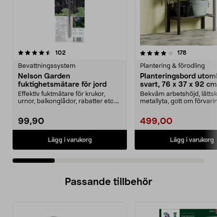
4.0 av 5 stjärnor
recensioner
4.5 av 5 stjärnor
recensione
102
178
Bevattningssystem
Plantering & förodling
Nelson Garden
Planteringsbord uto
fuktighetsmätare för jord
svart, 76 x 37 x 92 cm
Effektiv fuktmätare för krukor,
Bekväm arbetshöjd, lättsk
urnor, balkonglådor, rabatter etc.
metallyta, gott om förvar
Nelson Garden...
hyllor och krokar....
99,90
499,00
Lägg i varukorg
Lägg i varukorg
Passande tillbehör