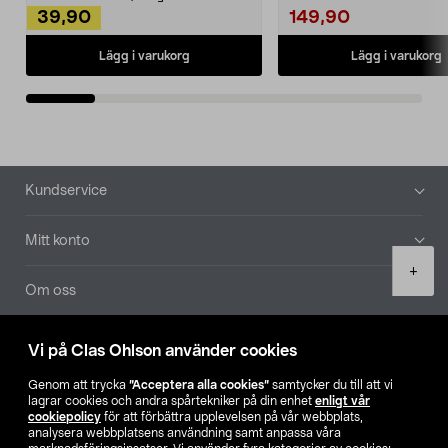
39,90
149,90
Lägg i varukorg
Lägg i varukorg
Sidfot
Kundservice
Mitt konto
Product
+
quantity
Om oss
Aktuellt
Vi på Clas Ohlson använder cookies
Genom att trycka
”Acceptera alla cookies”
samtycker du till att vi
Våra bolag
lagrar cookies och andra spårtekniker på din enhet
enligt vår
cookiepolicy
för att förbättra upplevelsen på vår webbplats,
analysera webbplatsens användning samt anpassa våra
Hitta butik