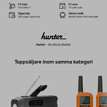
Fri frakt
Fri retur
Från 599 kr*
Till valfri butik
Öppet köp
Hämta i butik
365 dagar öppet köp
Beställ online, från butikslager
Hunter
-
Se alla produkter
Toppsäljare inom samma kategori