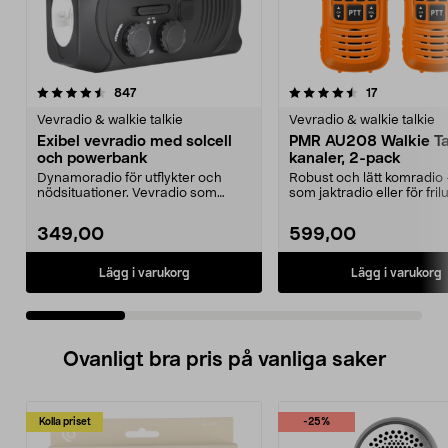
4.5 av 5 stjärnor
recensioner
4.5 av 5 stjärnor
recensioner
847
17
Vevradio & walkie talkie
Vevradio & walkie talkie
Exibel vevradio med solcell
PMR AU208 Walkie Ta
och powerbank
kanaler, 2-pack
Dynamoradio för utflykter och
Robust och lätt komradio 
nödsituationer. Vevradio som
som jaktradio eller för frilu
nödladdar din mobilte...
och ävent...
349,00
599,00
Lägg i varukorg
Lägg i varukorg
Ovanligt bra pris på vanliga saker
Kolla priset
-25%