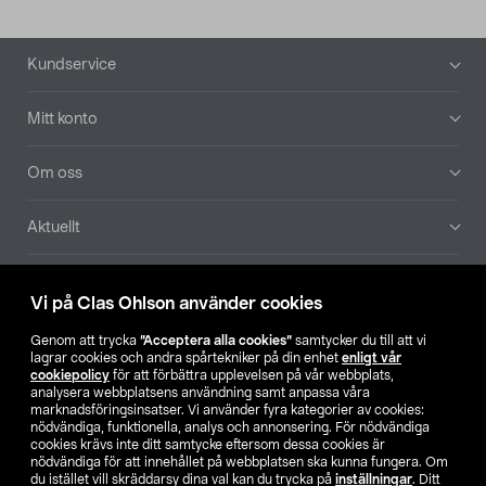
Sidfot
Kundservice
Mitt konto
Om oss
Aktuellt
Våra bolag
Vi på Clas Ohlson använder cookies
Hitta butik
Genom att trycka
”Acceptera alla cookies”
samtycker du till att vi
lagrar cookies och andra spårtekniker på din enhet
enligt vår
cookiepolicy
för att förbättra upplevelsen på vår webbplats,
SE
NO
FI
analysera webbplatsens användning samt anpassa våra
marknadsföringsinsatser. Vi använder fyra kategorier av cookies:
nödvändiga, funktionella, analys och annonsering. För nödvändiga
cookies krävs inte ditt samtycke eftersom dessa cookies är
nödvändiga för att innehållet på webbplatsen ska kunna fungera. Om
du istället vill skräddarsy dina val kan du trycka på
inställningar
. Ditt