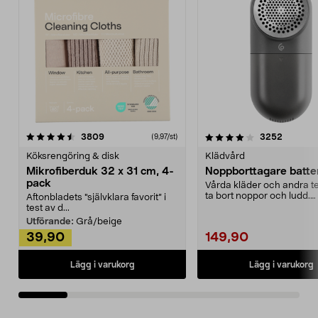
4.0av 5 stjärnor
recensioner
4.5av 5 stjärnor
recensio
3809
3252
(9,97/st)
Köksrengöring & disk
Klädvård
Mikrofiberduk 32 x 31 cm, 4-
Noppborttagare batter
pack
Vårda kläder och andra tex
ta bort noppor och ludd.
Aftonbladets "självklara favorit” i
Noppborttagaren fräs...
test av d...
Utförande:
Grå/beige
39,90
149,90
Lägg i varukorg
Lägg i varukorg