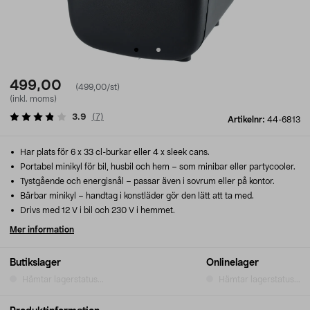
499,00
(499,00/st)
(inkl. moms)
3.9
(
7
)
Artikelnr:
44-6813
Har plats för 6 x 33 cl-burkar eller 4 x sleek cans.
Portabel minikyl för bil, husbil och hem – som minibar eller partycooler.
Tystgående och energisnål – passar även i sovrum eller på kontor.
Bärbar minikyl – handtag i konstläder gör den lätt att ta med.
Drivs med 12 V i bil och 230 V i hemmet.
Mer information
Butikslager
Onlinelager
Hämtar lagerstatus...
Hämtar lagerstatus...