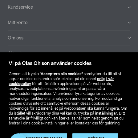
Sidfot
Kundservice
Mitt konto
Om oss
Aktuellt
Vi på Clas Ohlson använder cookies
Våra bolag
Genom att trycka
”Acceptera alla cookies”
samtycker du till att vi
lagrar cookies och andra spårtekniker på din enhet
enligt vår
Hitta butik
cookiepolicy
för att förbättra upplevelsen på vår webbplats,
analysera webbplatsens användning samt anpassa våra
marknadsföringsinsatser. Vi använder fyra kategorier av cookies:
nödvändiga, funktionella, analys och annonsering. För nödvändiga
SE
NO
FI
cookies krävs inte ditt samtycke eftersom dessa cookies är
nödvändiga för att innehållet på webbplatsen ska kunna fungera. Om
du istället vill skräddarsy dina val kan du trycka på
inställningar
. Ditt
samtycke är frivilligt och kan återkallas när som helst genom att du
ändrar i dina cookie-inställningar eller kontaktar oss för guidning.