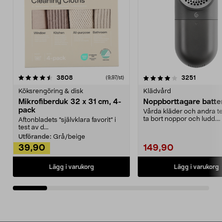
4.0av 5 stjärnor
recensioner
4.5av 5 stjärnor
recensio
3808
3251
(9,97/st)
Köksrengöring & disk
Klädvård
Mikrofiberduk 32 x 31 cm, 4-
Noppborttagare batter
pack
Vårda kläder och andra tex
ta bort noppor och ludd.
Aftonbladets "självklara favorit” i
Noppborttagaren fräs...
test av d...
Utförande:
Grå/beige
39,90
149,90
Lägg i varukorg
Lägg i varukorg