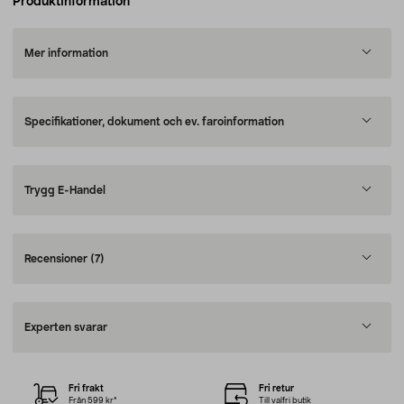
Produktinformation
Mer information
Specifikationer, dokument och ev. faroinformation
Trygg E-Handel
Recensioner
(7)
Experten svarar
Fri frakt
Fri retur
Från 599 kr*
Till valfri butik