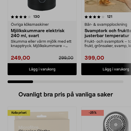
4.0 av 5 stjärnor
recensioner
4.5 av 5 stjärnor
recensione
130
121
Övriga köksmaskiner
Bär- & svampplockning
Mjölkskummare elektrisk
Svamptork och fruktt
240 ml, svart
justerbar temperatur
Skumma eller värm mjölk med ett
Frukt- och svamptork – t
knapptryck. Mjölkskummare –
frukt, grönsaker, svamp, k
dubbelväggig kanna m...
örter med varmluf...
249,00
399,00
299,00
Lägg i varukorg
Lägg i varukorg
Ovanligt bra pris på vanliga saker
Kolla priset
-25%