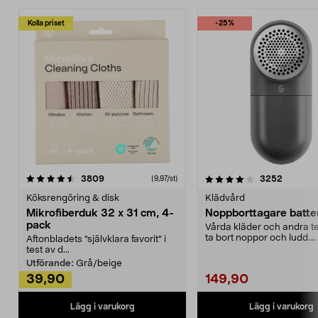
Kolla priset
-25%
4.0av 5 stjärnor
recensioner
4.5av 5 stjärnor
recensio
3809
3252
(9,97/st)
Köksrengöring & disk
Klädvård
Mikrofiberduk 32 x 31 cm, 4-
Noppborttagare batter
pack
Vårda kläder och andra tex
ta bort noppor och ludd.
Aftonbladets "självklara favorit” i
Noppborttagaren fräs...
test av d...
Utförande:
Grå/beige
39,90
149,90
Lägg i varukorg
Lägg i varukorg