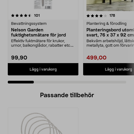
4.0 av 5 stjärnor
recensioner
4.5 av 5 stjärnor
recensione
101
178
Bevattningssystem
Plantering & förodling
Nelson Garden
Planteringsbord uto
fuktighetsmätare för jord
svart, 76 x 37 x 92 cm
Effektiv fuktmätare för krukor,
Bekväm arbetshöjd, lättsk
urnor, balkonglådor, rabatter etc.
metallyta, gott om förvar
Nelson Garden...
hyllor och krokar....
99,90
499,00
Lägg i varukorg
Lägg i varukorg
Passande tillbehör