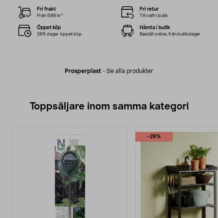
Fri frakt
Fri retur
Från 599 kr*
Till valfri butik
Öppet köp
Hämta i butik
365 dagar öppet köp
Beställ online, från butikslager
Prosperplast
-
Se alla produkter
Toppsäljare inom samma kategori
-29%