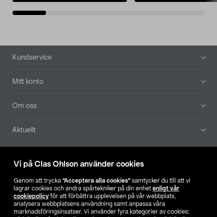
Sidfot
Kundservice
Mitt konto
Om oss
Aktuellt
Våra bolag
Vi på Clas Ohlson använder cookies
Hitta butik
Genom att trycka
”Acceptera alla cookies”
samtycker du till att vi
lagrar cookies och andra spårtekniker på din enhet
enligt vår
cookiepolicy
för att förbättra upplevelsen på vår webbplats,
SE
NO
FI
analysera webbplatsens användning samt anpassa våra
marknadsföringsinsatser. Vi använder fyra kategorier av cookies: