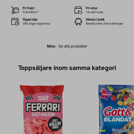
Fri frakt
Fri retur
Från 599 kr*
Till valfri butik
Öppet köp
Hämta i butik
365 dagar öppet köp
Beställ online, från butikslager
Mino
-
Se alla produkter
Toppsäljare inom samma kategori