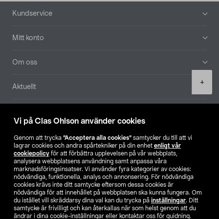
Sidfot
Kundservice
Mitt konto
Om oss
Product
+
Aktuellt
quantity
Våra bolag
Vi på Clas Ohlson använder cookies
Hitta butik
Genom att trycka
”Acceptera alla cookies”
samtycker du till att vi
lagrar cookies och andra spårtekniker på din enhet
enligt vår
cookiepolicy
för att förbättra upplevelsen på vår webbplats,
SE
NO
FI
analysera webbplatsens användning samt anpassa våra
marknadsföringsinsatser. Vi använder fyra kategorier av cookies:
nödvändiga, funktionella, analys och annonsering. För nödvändiga
cookies krävs inte ditt samtycke eftersom dessa cookies är
nödvändiga för att innehållet på webbplatsen ska kunna fungera. Om
du istället vill skräddarsy dina val kan du trycka på
inställningar
. Ditt
samtycke är frivilligt och kan återkallas när som helst genom att du
ändrar i dina cookie-inställningar eller kontaktar oss för guidning.