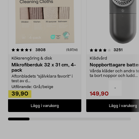
4.0av 5 stjärnor
recensioner
4.5av 5 stjärnor
recensio
3808
3251
(9,97/st)
Köksrengöring & disk
Klädvård
Mikrofiberduk 32 x 31 cm, 4-
Noppborttagare batter
pack
Vårda kläder och andra tex
ta bort noppor och ludd.
Aftonbladets "självklara favorit” i
Noppborttagaren fräs...
test av d...
Utförande:
Grå/beige
-
39,90
149,90
Lägg i varukorg
Lägg i varukorg