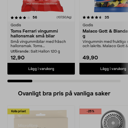
4.5 av 5 stjärnor
recensioner
4.0 av 5 stjärnor
recensione
56
35
(107,50/kg)
Godis
Godis
Toms Ferrari vingummi
Malaco Gott & Blanda
hallonsmak små bilar
g
Små vingummibilar med fräsch
Vingummin med fruktiga
hallonsmak. Toms...
och lakrits. Malaco Gott 
- unik mix av s...
Utförande:
Salt Hallon 120 g
12,90
49,90
Lägg i varukorg
Lägg i varukorg
Ovanligt bra pris på vanliga saker
Kolla priset
-25%