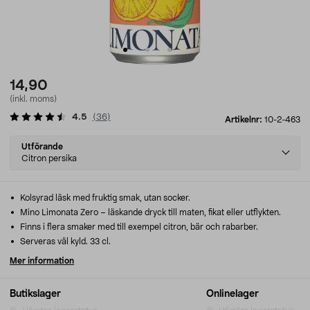
14,90
(inkl. moms)
4.5
(
36
)
Artikelnr:
10-2-463
Select
Utförande
variant
Citron persika
Kolsyrad läsk med fruktig smak, utan socker.
Mino Limonata Zero – läskande dryck till maten, fikat eller utflykten.
Finns i flera smaker med till exempel citron, bär och rabarber.
Serveras väl kyld. 33 cl.
Mer information
Butikslager
Onlinelager