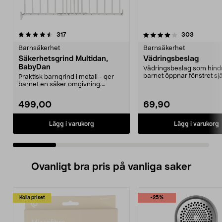
4.0 av 5 stjärnor
recensioner
3.5 av 5 stjärnor
recension
317
303
Barnsäkerhet
Barnsäkerhet
Säkerhetsgrind Multidan,
Vädringsbeslag
BabyDan
Vädringsbeslag som hindr
barnet öppnar fönstret sjä
Praktisk barngrind i metall - ger
Klassisk fönsterhak...
barnet en säker omgivning.
Trappgrind som är e...
499,00
69,90
Lägg i varukorg
Lägg i varukorg
Ovanligt bra pris på vanliga saker
Kolla priset
-25%