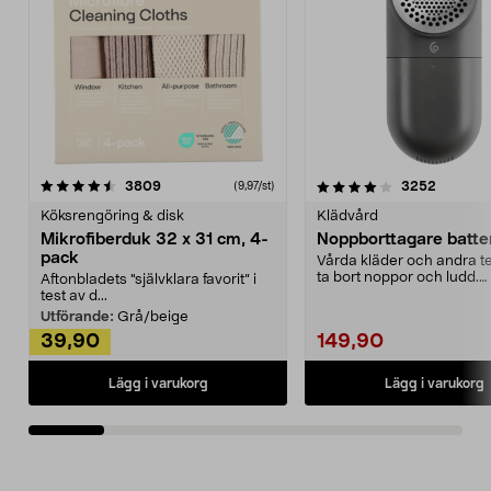
4.0av 5 stjärnor
recensioner
4.5av 5 stjärnor
recensio
3809
3252
(9,97/st)
Köksrengöring & disk
Klädvård
Mikrofiberduk 32 x 31 cm, 4-
Noppborttagare batter
pack
Vårda kläder och andra tex
ta bort noppor och ludd.
Aftonbladets "självklara favorit” i
Noppborttagaren fräs...
test av d...
Utförande:
Grå/beige
39,90
149,90
Lägg i varukorg
Lägg i varukorg