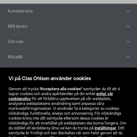
Sidfot
Kundservice
Mitt konto
Om oss
Aktuellt
Våra bolag
Vi på Clas Ohlson använder cookies
Hitta butik
Genom att trycka
”Acceptera alla cookies”
samtycker du till att vi
lagrar cookies och andra spårtekniker på din enhet
enligt vår
cookiepolicy
för att förbättra upplevelsen på vår webbplats,
SE
NO
FI
analysera webbplatsens användning samt anpassa våra
marknadsföringsinsatser. Vi använder fyra kategorier av cookies:
nödvändiga, funktionella, analys och annonsering. För nödvändiga
cookies krävs inte ditt samtycke eftersom dessa cookies är
nödvändiga för att innehållet på webbplatsen ska kunna fungera. Om
du istället vill skräddarsy dina val kan du trycka på
inställningar
. Ditt
samtycke är frivilligt och kan återkallas när som helst genom att du