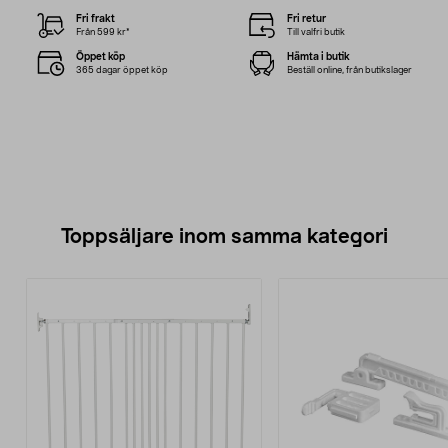
Fri frakt
Fri retur
Från 599 kr*
Till valfri butik
Öppet köp
Hämta i butik
365 dagar öppet köp
Beställ online, från butikslager
Toppsäljare inom samma kategori