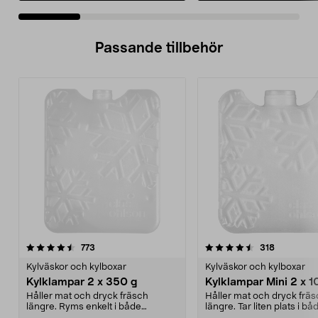
Passande tillbehör
4.5av 5 stjärnor
recensioner
4.5av 5 stjärnor
recensione
773
318
Kylväskor och kylboxar
Kylväskor och kylboxar
Kylklampar 2 x 350 g
Kylklampar Mini 2 x 1
Håller mat och dryck fräsch
Håller mat och dryck frä
längre. Ryms enkelt i både
längre. Tar liten plats i bå
kylväska, kylbox och frys...
kylväska, kylbox och ...