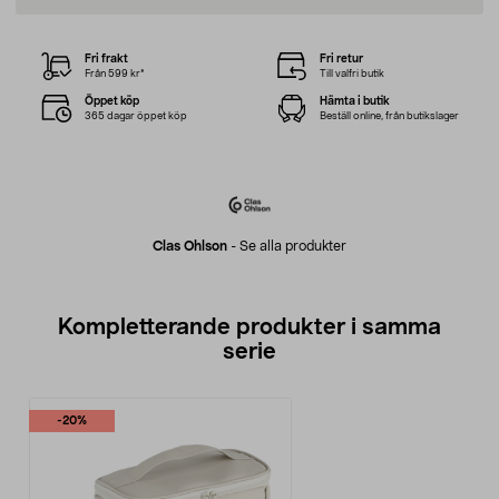
Fri frakt
Fri retur
Från 599 kr*
Till valfri butik
Öppet köp
Hämta i butik
365 dagar öppet köp
Beställ online, från butikslager
Clas Ohlson
-
Se alla produkter
Kompletterande produkter i samma
serie
-20%