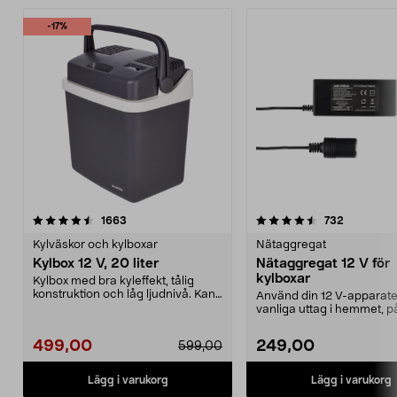
-17%
4.5 av 5 stjärnor
recensioner
4.5 av 5 stjärnor
recension
1663
732
Kylväskor och kylboxar
Nätaggregat
Kylbox 12 V, 20 liter
Nätaggregat 12 V för
kylboxar
Kylbox med bra kyleffekt, tålig
konstruktion och låg ljudnivå. Kan
Använd din 12 V-apparater
både kyla och...
vanliga uttag i hemmet, p
campingen eller i stugan..
499,00
249,00
599,00
Lägg i varukorg
Lägg i varukorg