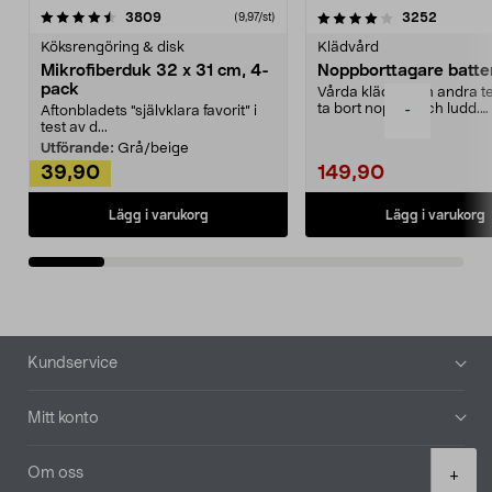
4.0av 5 stjärnor
recensioner
4.5av 5 stjärnor
recensio
3809
3252
(9,97/st)
Köksrengöring & disk
Klädvård
Mikrofiberduk 32 x 31 cm, 4-
Noppborttagare batter
pack
Vårda kläder och andra tex
ta bort noppor och ludd.
-
Aftonbladets "självklara favorit” i
Noppborttagaren fräs...
test av d...
Utförande:
Grå/beige
39,90
149,90
Lägg i varukorg
Lägg i varukorg
Sidfot
Kundservice
Mitt konto
Product
Om oss
+
quantity