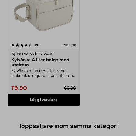
recensioner
28
(79,90/st)
Kylväskor och kylboxar
Kylväska 4 liter beige med
axelrem
Kylväska att ta med till strand,
picknick eller jobb – kan lätt bäras
över axeln...
79,90
99,90
Lägg i varukorg
Toppsäljare inom samma kategori