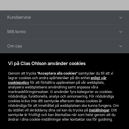
Sidfot
Kundservice
Mitt konto
Om oss
Aktuellt
Vi på Clas Ohlson använder cookies
Genom att trycka
”Acceptera alla cookies”
samtycker du till att vi
Våra bolag
lagrar cookies och andra spårtekniker på din enhet
enligt vår
cookiepolicy
för att förbättra upplevelsen på vår webbplats,
analysera webbplatsens användning samt anpassa våra
Hitta butik
marknadsföringsinsatser. Vi använder fyra kategorier av cookies:
nödvändiga, funktionella, analys och annonsering. För nödvändiga
cookies krävs inte ditt samtycke eftersom dessa cookies är
SE
NO
FI
nödvändiga för att innehållet på webbplatsen ska kunna fungera. Om
du istället vill skräddarsy dina val kan du trycka på
inställningar
. Ditt
samtycke är frivilligt och kan återkallas när som helst genom att du
ändrar i dina cookie-inställningar eller kontaktar oss för guidning.