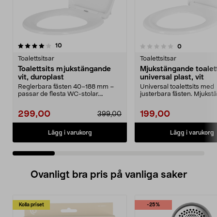
recensioner
4.5 av 5 stjärnor
10
recensioner
0
0.0 av 5 stjärnor
Toalettsitsar
Toalettsitsar
Toalettsits mjukstängande
Mjukstängande toalett
vit, duroplast
universal plast, vit
Reglerbara fästen 40–188 mm –
Universal toalettsits med
passar de flesta WC-stolar.
justerbara fästen. Mjuks
Robust toalettsits med...
toasits med tyst soft...
299,00
199,00
399,00
Lägg i varukorg
Lägg i varukorg
Ovanligt bra pris på vanliga saker
Kolla priset
-25%