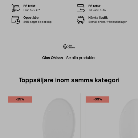
Fri frakt
Fri retur
Från 599 kr*
Till valfri butik
Öppet köp
Hämta i butik
365 dagar öppet köp
Beställ online, från butikslager
Clas Ohlson
-
Se alla produkter
Toppsäljare inom samma kategori
-25%
-33%