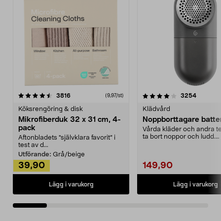
4.0av 5 stjärnor
recensioner
4.5av 5 stjärnor
recensio
3816
3254
(9,97/st)
Köksrengöring & disk
Klädvård
Mikrofiberduk 32 x 31 cm, 4-
Noppborttagare batter
pack
Vårda kläder och andra tex
ta bort noppor och ludd.
Aftonbladets "självklara favorit” i
Noppborttagaren fräs...
test av d...
Utförande:
Grå/beige
39,90
149,90
Lägg i varukorg
Lägg i varukorg