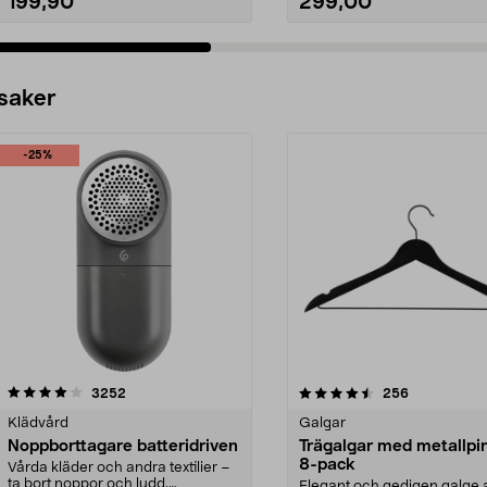
199,90
299,00
 saker
-25%
4.5av 5 stjärnor
recensioner
4.0av 5 stjärnor
recensioner
3252
256
Klädvård
Galgar
Noppborttagare batteridriven
Trägalgar med metallpi
8-pack
Vårda kläder och andra textilier –
ta bort noppor och ludd.
Elegant och gedigen galge a