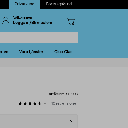
Privatkund
Företagskund
Välkommen
Logga in/Bli medlem
nden
Våra tjänster
Club Clas
Artikelnr:
39-1093
46
recensioner