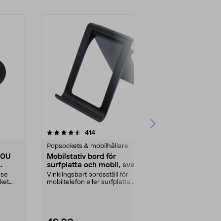
5.0 av 5 stjärnor
recensioner
4.5
414
4
Popsockets & mobilhållare
Popsockets &
30U
Mobilstativ bord för
Basfäste m
surfplatta och mobil, svart
Ram
lse
Vinklingsbart bordsställ för
Bygg ut din R
ket
mobiltelefon eller surfplatta.
Bultmonterin
Universalstativ som ...
AMPS-hålbild. T