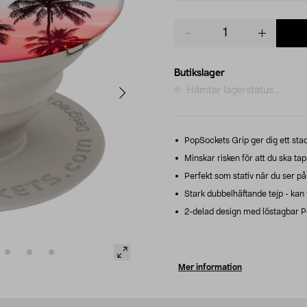
Product
quantity
Butikslager
Hämtar lagerstatus...
PopSockets Grip ger dig ett sta
Minskar risken för att du ska tapp
Perfekt som stativ när du ser på f
Stark dubbelhäftande tejp - kan 
2-delad design med löstagbar P
Mer information