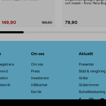
Noppborttagaren fräs...
och metall – finns i flera färg
Galge med sv...
149,90
79,90
199,90
Lägg i varukorg
Lägg i varukorg
o
Om oss
Aktuellt
egistrera
Om oss
Presenter
enord
Press
Städ & rengöring
ation
Investerare
Grillar
istorik
Hållbarhet
Grästrimmer
Karriär
Solcellsbelysning