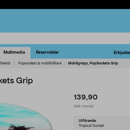
Multimedia
Reservdelar
Erbjuda
llbehör
Popsockets & mobilhållare
Mobilgrepp, PopSockets Grip
ets Grip
139,90
(inkl. moms)
Select
Utförande
variant
Tropical Sunset