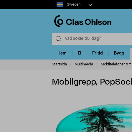
Select
Sweden
market
Hem
El
Fritid
Bygg
Startsida
Multimedia
Mobiltelefoner & ti
Mobilgrepp, PopSock