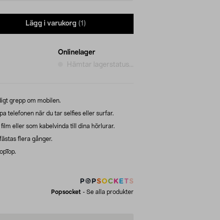
Lägg i varukorg
(1)
Onlinelager
Hämtar lagerstatus...
digt grepp om mobilen.
a telefonen när du tar selfies eller surfar.
ilm eller som kabelvinda till dina hörlurar.
fästas flera gånger.
opTop.
Popsocket
-
Se alla produkter