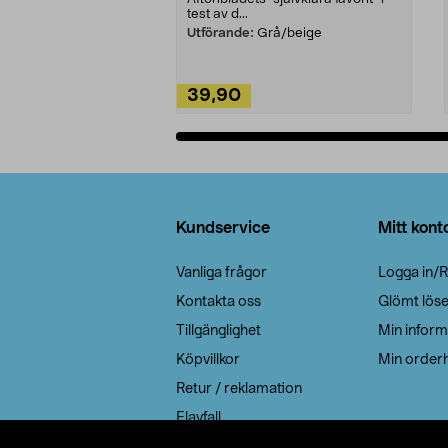
test av d...
Utförande:
Grå/beige
39,90
Lägg i varukorg
Sidfot
Kundservice
Mitt kont
Vanliga frågor
Logga in/R
Kontakta oss
Glömt lös
Tillgänglighet
Min inform
Köpvillkor
Min orderh
Retur / reklamation
Elavfall
Cookie policy