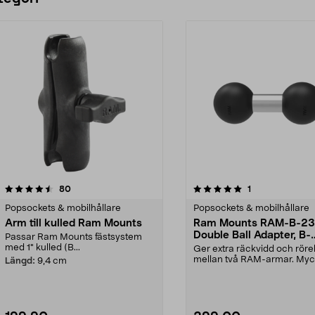
5.0 av 5 stjärnor
recensioner
4.5 av 5 stjärnor
recensioner
80
1
Popsockets & mobilhållare
Popsockets & mobilhållare
Arm till kulled Ram Mounts
Ram Mounts RAM-B-2
Double Ball Adapter, B-
Passar Ram Mounts fästsystem
storlek
med 1" kulled (B...
Ger extra räckvidd och röre
mellan två RAM-armar. Myc
Längd:
9,4 cm
robust RAM adapter –...