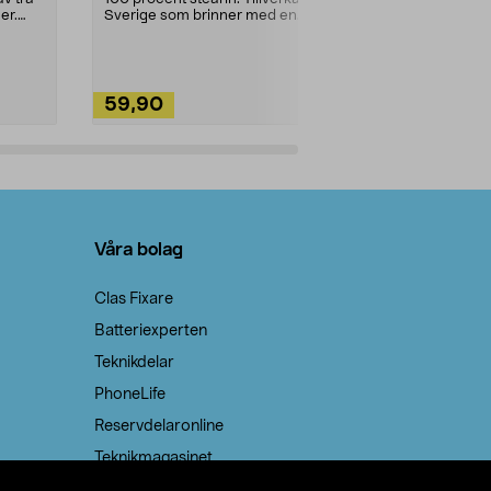
ute. Städa med
er.
Sverige som brinner med en
vacker och sotfri ...
59,90
49,90
Lägg i varukorg
Lägg
Våra bolag
Clas Fixare
Batteriexperten
Teknikdelar
PhoneLife
Reservdelaronline
Teknikmagasinet