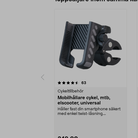
5 av 5 stjärnor
4.5 av 5 stjärnor
recensioner
63
Cykeltillbehör
Mobilhållare cykel, mtb,
elscooter, universal
Håller fast din smartphone säkert
med enkel twist-låsning.
Mobilhållare cykel, e...