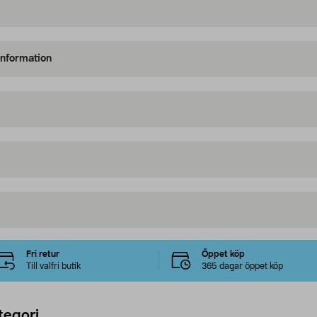
information
Fri retur
Öppet köp
Till valfri butik
365 dagar öppet köp
tegori