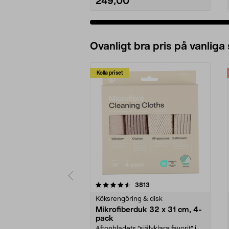
249,00
Ovanligt bra pris på vanliga
Kolla priset
5av 5 stjärnor
4.0av 5 stjärnor
recensioner
3813
Köksrengöring & disk
Mikrofiberduk 32 x 31 cm, 4-
pack
Aftonbladets "självklara favorit” i