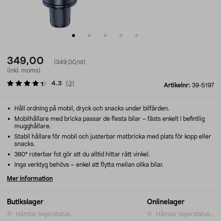
349,00
(349,00/st)
(inkl. moms)
4.3
(
3
)
Artikelnr:
39-5197
Håll ordning på mobil, dryck och snacks under bilfärden.
Mobilhållare med bricka passar de flesta bilar – fästs enkelt i befintlig
mugghållare.
Stabil hållare för mobil och justerbar matbricka med plats för kopp eller
snacks.
360° roterbar fot gör att du alltid hittar rätt vinkel.
Inga verktyg behövs – enkel att flytta mellan olika bilar.
Mer information
Butikslager
Onlinelager
Hämtar lagerstatus...
Hämtar lagerstatus...