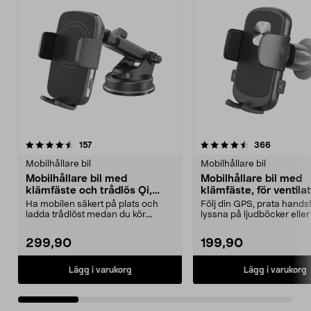
4.5 av 5 stjärnor
recensioner
4.5 av 5 stjärnor
recension
157
366
Mobilhållare bil
Mobilhållare bil
Mobilhållare bil med
Mobilhållare bil med
klämfäste och trådlös Qi,
klämfäste, för ventila
sugpropp
Ha mobilen säkert på plats och
Följ din GPS, prata hands
ladda trådlöst medan du kör.
lyssna på ljudböcker eller
Bilhållaren passar d...
på musik i bile...
299,90
199,90
Lägg i varukorg
Lägg i varukorg