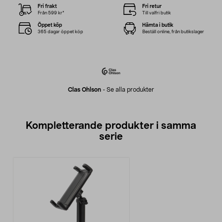
Fri frakt
Fri retur
Från 599 kr*
Till valfri butik
Öppet köp
Hämta i butik
365 dagar öppet köp
Beställ online, från butikslager
Clas Ohlson
-
Se alla produkter
Kompletterande produkter i samma
serie