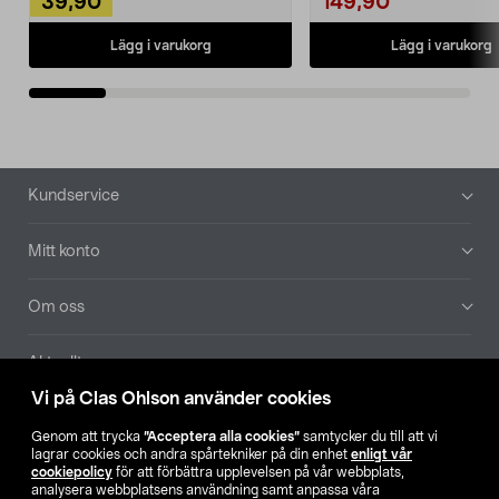
39,90
149,90
Lägg i varukorg
Lägg i varukorg
Sidfot
Kundservice
Mitt konto
Om oss
Aktuellt
Vi på Clas Ohlson använder cookies
Våra bolag
Genom att trycka
”Acceptera alla cookies”
samtycker du till att vi
lagrar cookies och andra spårtekniker på din enhet
enligt vår
Hitta butik
cookiepolicy
för att förbättra upplevelsen på vår webbplats,
analysera webbplatsens användning samt anpassa våra