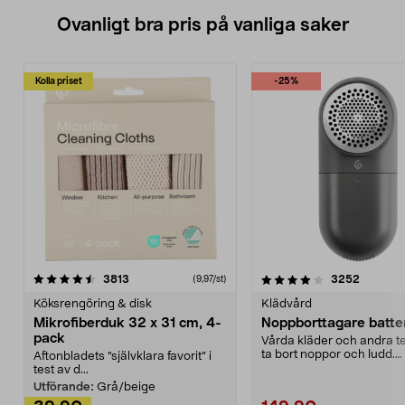
Ovanligt bra pris på vanliga saker
Kolla priset
-25%
4.0av 5 stjärnor
recensioner
4.5av 5 stjärnor
recensio
3813
3252
(9,97/st)
Köksrengöring & disk
Klädvård
Mikrofiberduk 32 x 31 cm, 4-
Noppborttagare batter
pack
Vårda kläder och andra tex
ta bort noppor och ludd.
Aftonbladets "självklara favorit” i
Noppborttagaren fräs...
test av d...
Utförande:
Grå/beige