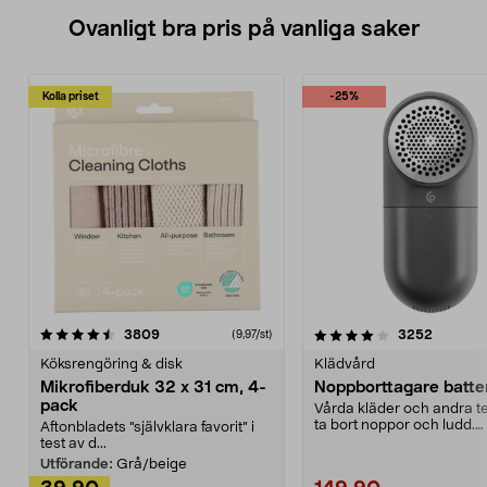
Ovanligt bra pris på vanliga saker
Kolla priset
-25%
4.0av 5 stjärnor
recensioner
4.5av 5 stjärnor
recensio
3809
3252
(9,97/st)
Köksrengöring & disk
Klädvård
Mikrofiberduk 32 x 31 cm, 4-
Noppborttagare batter
pack
Vårda kläder och andra tex
ta bort noppor och ludd.
Aftonbladets "självklara favorit” i
Noppborttagaren fräs...
test av d...
Utförande:
Grå/beige