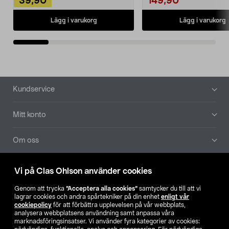
39,90
149,90
Lägg i varukorg
Lägg i varukorg
Sidfot
Kundservice
Mitt konto
Om oss
Aktuellt
Vi på Clas Ohlson använder cookies
Genom att trycka
”Acceptera alla cookies”
samtycker du till att vi
Våra bolag
lagrar cookies och andra spårtekniker på din enhet
enligt vår
cookiepolicy
för att förbättra upplevelsen på vår webbplats,
analysera webbplatsens användning samt anpassa våra
Hitta butik
marknadsföringsinsatser. Vi använder fyra kategorier av cookies: