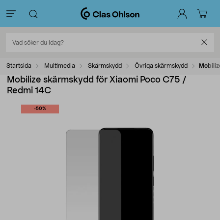
Startsida
Multimedia
Skärmskydd
Övriga skärmskydd
Mobili
Mobilize skärmskydd för Xiaomi Poco C75 /
Redmi 14C
-50%