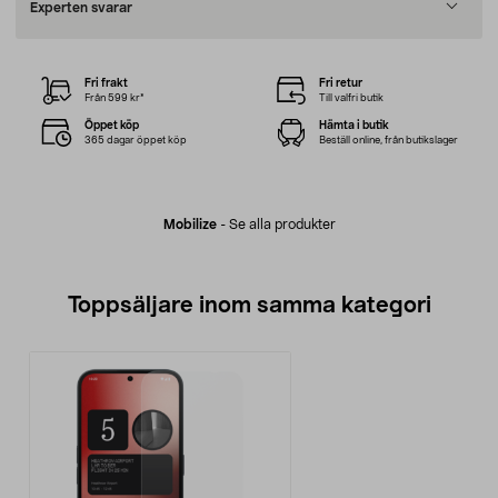
Experten svarar
Fri frakt
Fri retur
Från 599 kr*
Till valfri butik
Öppet köp
Hämta i butik
365 dagar öppet köp
Beställ online, från butikslager
Mobilize
-
Se alla produkter
Toppsäljare inom samma kategori