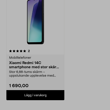
recensioner
2
Mobiltelefoner
Xiaomi Redmi 14C
smartphone med stor skärm,
svart
Stor 6,88-tums skärm –
uppslukande upplevelse med
mindre scrollande. Xiaomi Redm...
1 690,00
Lägg i varukorg