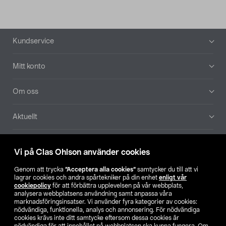
Sidfot
Kundservice
Mitt konto
Om oss
Aktuellt
Våra bolag
Vi på Clas Ohlson använder cookies
Hitta butik
Genom att trycka
”Acceptera alla cookies”
samtycker du till att vi
lagrar cookies och andra spårtekniker på din enhet
enligt vår
cookiepolicy
för att förbättra upplevelsen på vår webbplats,
SE
NO
FI
analysera webbplatsens användning samt anpassa våra
marknadsföringsinsatser. Vi använder fyra kategorier av cookies:
nödvändiga, funktionella, analys och annonsering. För nödvändiga
cookies krävs inte ditt samtycke eftersom dessa cookies är