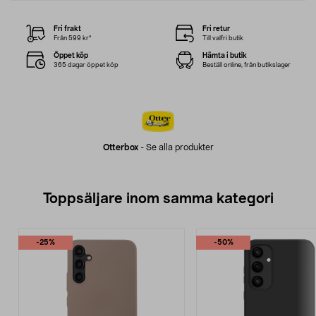
Fri frakt
Fri retur
Från 599 kr*
Till valfri butik
Öppet köp
Hämta i butik
365 dagar öppet köp
Beställ online, från butikslager
Otterbox
-
Se alla produkter
Toppsäljare inom samma kategori
-25%
-50%