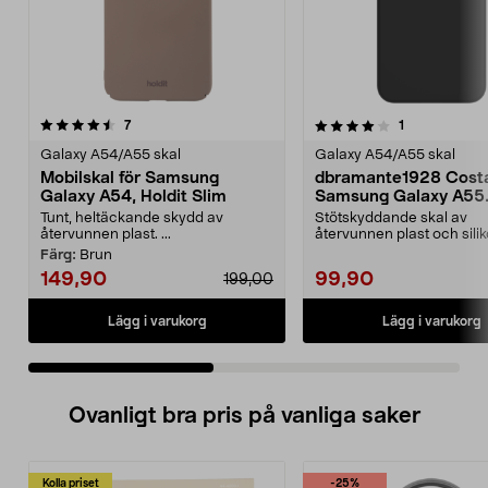
4.0 av 5 stjärnor
recensioner
4.5 av 5 stjärnor
recensioner
7
1
Galaxy A54/A55 skal
Galaxy A54/A55 skal
Mobilskal för Samsung
dbramante1928 Costa
Galaxy A54, Holdit Slim
Samsung Galaxy A55
silikonskal
Tunt, heltäckande skydd av
Stötskyddande skal av
återvunnen plast. ...
återvunnen plast och silik
dbramante1928 Costa Rica
Färg:
Brun
149,90
99,90
199,00
Lägg i varukorg
Lägg i varukorg
Ovanligt bra pris på vanliga saker
Kolla priset
-25%