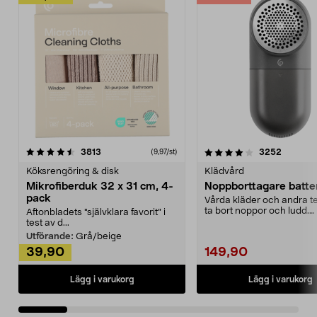
4.0av 5 stjärnor
recensioner
4.5av 5 stjärnor
recensio
3813
3252
(9,97/st)
Köksrengöring & disk
Klädvård
Mikrofiberduk 32 x 31 cm, 4-
Noppborttagare batter
pack
Vårda kläder och andra tex
ta bort noppor och ludd.
Aftonbladets "självklara favorit” i
Noppborttagaren fräs...
test av d...
Utförande:
Grå/beige
39,90
149,90
Lägg i varukorg
Lägg i varukorg