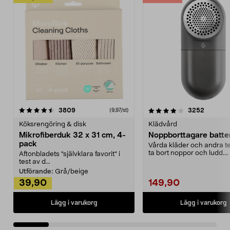
4.0av 5 stjärnor
recensioner
4.5av 5 stjärnor
recensio
3809
3252
(9,97/st)
Köksrengöring & disk
Klädvård
Mikrofiberduk 32 x 31 cm, 4-
Noppborttagare batter
pack
Vårda kläder och andra tex
ta bort noppor och ludd.
Aftonbladets "självklara favorit” i
Noppborttagaren fräs...
test av d...
Utförande:
Grå/beige
39,90
149,90
Lägg i varukorg
Lägg i varukorg