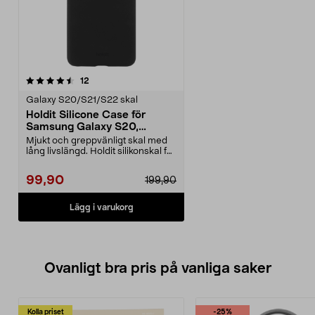
recensioner
12
Galaxy S20/S21/S22 skal
Holdit Silicone Case för
Samsung Galaxy S20,
mobilskal
Mjukt och greppvänligt skal med
lång livslängd. Holdit silikonskal för
Samsung G...
99,90
199,90
Lägg i varukorg
Ovanligt bra pris på vanliga saker
Kolla priset
-25%