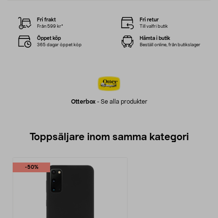
Fri frakt
Fri retur
Från 599 kr*
Till valfri butik
Öppet köp
Hämta i butik
365 dagar öppet köp
Beställ online, från butikslager
Otterbox
-
Se alla produkter
Toppsäljare inom samma kategori
-50%