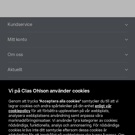
Sidfot
Kundservice
Mitt konto
Om oss
Aktuellt
Våra bolag
Vi på Clas Ohlson använder cookies
Hitta butik
Genom att trycka
”Acceptera alla cookies”
samtycker du till att vi
lagrar cookies och andra spårtekniker på din enhet
enligt vår
cookiepolicy
för att förbättra upplevelsen på vår webbplats,
SE
NO
FI
analysera webbplatsens användning samt anpassa våra
marknadsföringsinsatser. Vi använder fyra kategorier av cookies:
nödvändiga, funktionella, analys och annonsering. För nödvändiga
cookies krävs inte ditt samtycke eftersom dessa cookies är