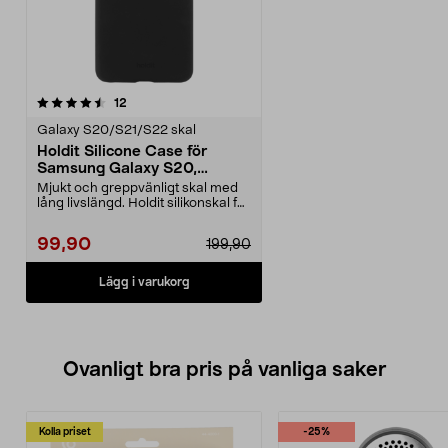
recensioner
12
Galaxy S20/S21/S22 skal
Holdit Silicone Case för
Samsung Galaxy S20,
mobilskal
Mjukt och greppvänligt skal med
lång livslängd. Holdit silikonskal för
Samsung G...
99,90
199,90
Lägg i varukorg
Ovanligt bra pris på vanliga saker
Kolla priset
-25%