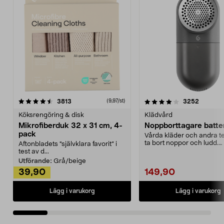
4.0av 5 stjärnor
recensioner
4.5av 5 stjärnor
recensio
3813
3252
(9,97/st)
Köksrengöring & disk
Klädvård
Mikrofiberduk 32 x 31 cm, 4-
Noppborttagare batter
pack
Vårda kläder och andra tex
ta bort noppor och ludd.
Aftonbladets "självklara favorit” i
Noppborttagaren fräs...
test av d...
Utförande:
Grå/beige
39,90
149,90
Lägg i varukorg
Lägg i varukorg