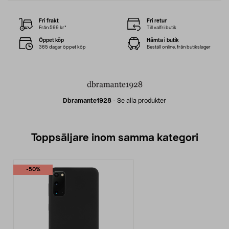
Fri frakt
Fri retur
Från 599 kr*
Till valfri butik
Öppet köp
Hämta i butik
365 dagar öppet köp
Beställ online, från butikslager
Dbramante1928
-
Se alla produkter
Toppsäljare inom samma kategori
-50%