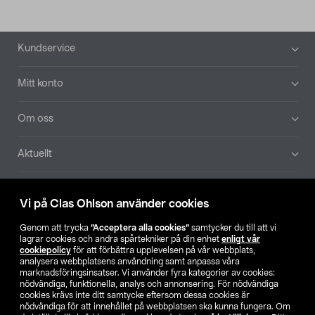
Sidfot
Kundservice
Mitt konto
Om oss
Aktuellt
Våra bolag
Vi på Clas Ohlson använder cookies
Hitta butik
Genom att trycka
”Acceptera alla cookies”
samtycker du till att vi
lagrar cookies och andra spårtekniker på din enhet
enligt vår
cookiepolicy
för att förbättra upplevelsen på vår webbplats,
SE
NO
FI
analysera webbplatsens användning samt anpassa våra
marknadsföringsinsatser. Vi använder fyra kategorier av cookies:
nödvändiga, funktionella, analys och annonsering. För nödvändiga
cookies krävs inte ditt samtycke eftersom dessa cookies är
nödvändiga för att innehållet på webbplatsen ska kunna fungera. Om