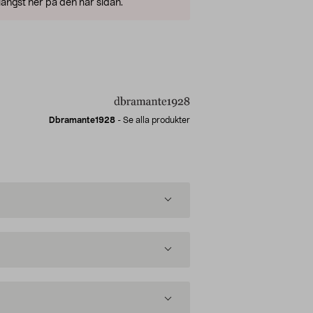
ängst ner på den här sidan.
Dbramante1928
-
Se alla produkter