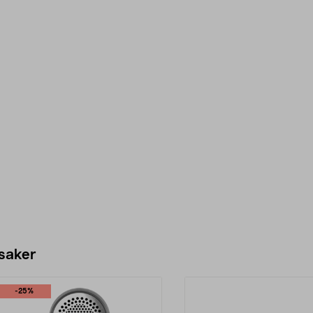
 saker
-25%