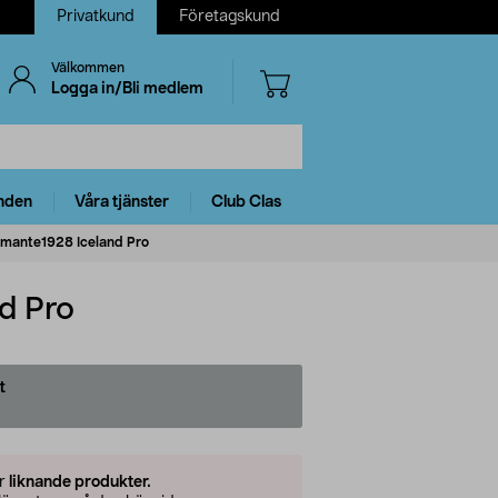
Privatkund
Företagskund
Välkommen
Logga in/Bli medlem
nden
Våra tjänster
Club Clas
mante1928 Iceland Pro
d Pro
t
er
liknande produkter.