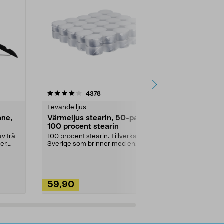
4.5av 5 stjärnor
recensioner
4.5
4378
2
Levande ljus
Rengöringsm
nne,
Värmeljus stearin, 50-pack,
Bikarbonat
100 procent stearin
Ett allsidigt 
städning och 
v trä
100 procent stearin. Tillverkade i
ute. Städa med
er.
Sverige som brinner med en
vacker och sotfri ...
59,90
49,90
Lägg i varukorg
Lägg