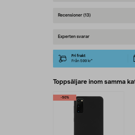
Recensioner
(13)
Experten svarar
Fri frakt
Från 599 kr*
Toppsäljare inom samma ka
-50%