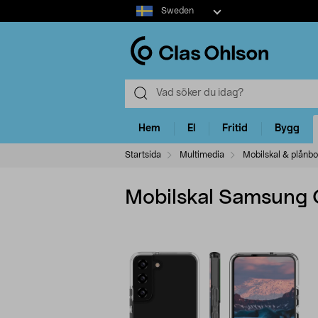
Select
Sweden
market
Hem
El
Fritid
Bygg
Startsida
Multimedia
Mobilskal & plånbo
Mobilskal Samsung 