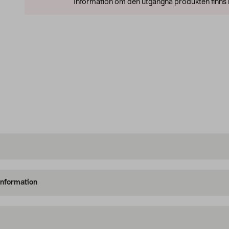
Information om den utgångna produkten finns l
information