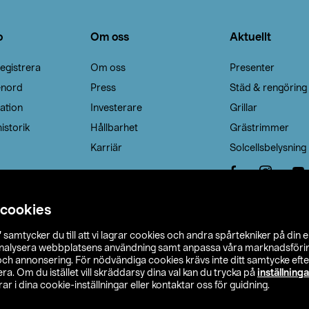
o
Om oss
Aktuellt
egistrera
Om oss
Presenter
enord
Press
Städ & rengöring
ation
Investerare
Grillar
istorik
Hållbarhet
Grästrimmer
Karriär
Solcellsbelysning
 cookies
”
samtycker du till att vi lagrar cookies och andra spårtekniker på din 
analysera webbplatsens användning samt anpassa våra marknadsförings
 och annonsering. För nödvändiga cookies krävs inte ditt samtycke ef
a. Om du istället vill skräddarsy dina val kan du trycka på
inställninga
r i dina cookie-inställningar eller kontaktar oss för guidning.
s Ohlson
Köpvillkor
Privacy statement
Klubbvillkor
H