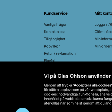
Sidfot
Kundservice
Mitt kont
Vanliga frågor
Logga in/R
Kontakta oss
Glömt lös
Tillgänglighet
Min inform
Köpvillkor
Min orderh
Retur / reklamation
Elavfall
Cookie policy
Leveransalternativ
Vi på Clas Ohlson använder
Genom att trycka
”Acceptera alla cookies
förbättra upplevelsen på vår webbplats, 
cookies: nödvändiga, funktionella, analys
innehållet på webbplatsen ska kunna funger
återkallas när som helst genom att du ändra
© 2026 Cla