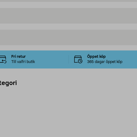
Fri retur
Öppet köp
Till valfri butik
365 dagar öppet köp
tegori