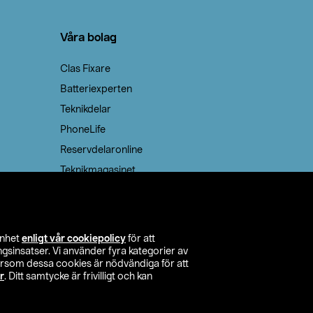
Våra bolag
Clas Fixare
Batteriexperten
Teknikdelar
PhoneLife
Reservdelaronline
Teknikmagasinet
enhet
enligt vår cookiepolicy
för att
insatser. Vi använder fyra kategorier av
tersom dessa cookies är nödvändiga för att
r
. Ditt samtycke är frivilligt och kan
itta butik