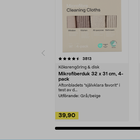
5av 5 stjärnor
4.0av 5 stjärnor
recensioner
3813
Köksrengöring & disk
Mikrofiberduk 32 x 31 cm, 4-
pack
Aftonbladets "självklara favorit” i
test av d...
Utförande:
Grå/beige
39,90
Lägg i varukorg