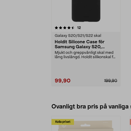
5 av 5 stjärnor
recensioner
12
Galaxy S20/S21/S22 skal
Holdit Silicone Case för
Samsung Galaxy S20,
mobilskal
Mjukt och greppvänligt skal med
lång livslängd. Holdit silikonskal för
Samsung G...
99,90
199,90
Ovanligt bra pris på vanliga
Kolla priset