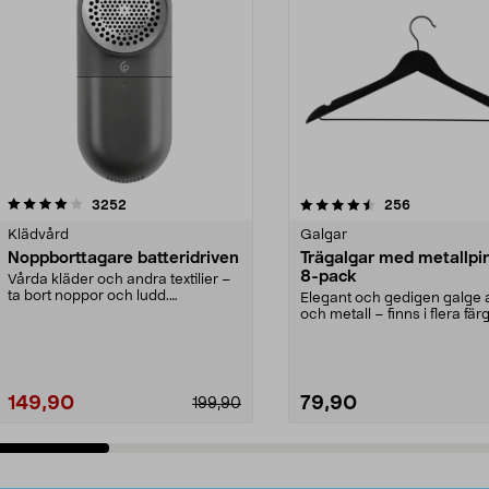
4.5av 5 stjärnor
recensioner
4.0av 5 stjärnor
recensioner
3252
256
Klädvård
Galgar
Noppborttagare batteridriven
Trägalgar med metallpi
8-pack
Vårda kläder och andra textilier –
ta bort noppor och ludd.
Elegant och gedigen galge a
Noppborttagaren fräs...
och metall – finns i flera färg
Galge med sv...
149,90
79,90
199,90
Lägg i varukorg
Lägg i varukorg