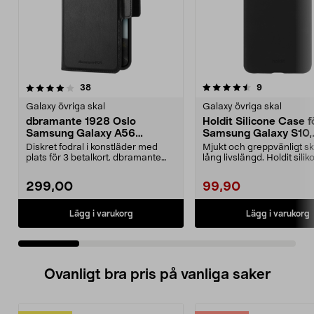
4.5 av 5 stjärnor
recensioner
4.0 av 5 stjärnor
recensioner
38
9
Galaxy övriga skal
Galaxy övriga skal
dbramante 1928 Oslo
Holdit Silicone Case f
Samsung Galaxy A56
Samsung Galaxy S10,
plånboksfodral
mobilskal
Diskret fodral i konstläder med
Mjukt och greppvänligt s
plats för 3 betalkort. dbramante
lång livslängd. Holdit silik
1928 Oslo – sla...
Samsung G...
299,00
99,90
Lägg i varukorg
Lägg i varukorg
Ovanligt bra pris på vanliga saker