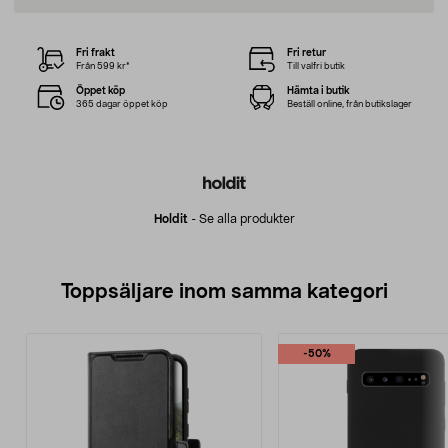
Fri frakt
Fri retur
Från 599 kr*
Till valfri butik
Öppet köp
Hämta i butik
365 dagar öppet köp
Beställ online, från butikslager
Holdit
-
Se alla produkter
Toppsäljare inom samma kategori
-50%