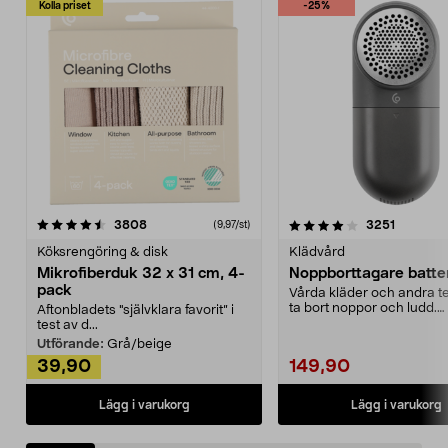
Kolla priset
-25%
4.0av 5 stjärnor
recensioner
4.5av 5 stjärnor
recensio
3808
3251
(9,97/st)
Köksrengöring & disk
Klädvård
Mikrofiberduk 32 x 31 cm, 4-
Noppborttagare batter
pack
Vårda kläder och andra tex
ta bort noppor och ludd.
Aftonbladets "självklara favorit” i
Noppborttagaren fräs...
test av d...
Utförande:
Grå/beige
39,90
149,90
Lägg i varukorg
Lägg i varukorg