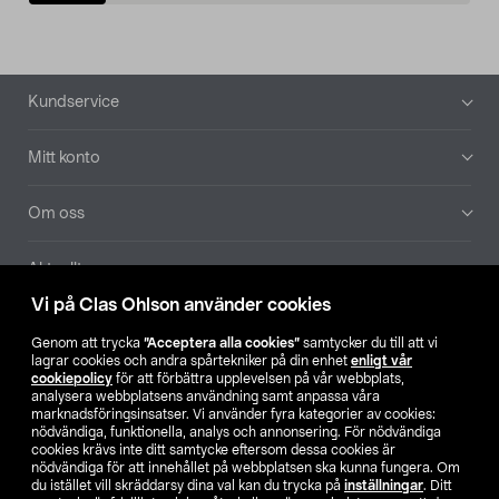
Sidfot
Kundservice
Mitt konto
Om oss
Aktuellt
Vi på Clas Ohlson använder cookies
Våra bolag
Genom att trycka
”Acceptera alla cookies”
samtycker du till att vi
lagrar cookies och andra spårtekniker på din enhet
enligt vår
Hitta butik
cookiepolicy
för att förbättra upplevelsen på vår webbplats,
analysera webbplatsens användning samt anpassa våra
marknadsföringsinsatser. Vi använder fyra kategorier av cookies:
nödvändiga, funktionella, analys och annonsering. För nödvändiga
SE
NO
FI
cookies krävs inte ditt samtycke eftersom dessa cookies är
nödvändiga för att innehållet på webbplatsen ska kunna fungera. Om
du istället vill skräddarsy dina val kan du trycka på
inställningar
. Ditt