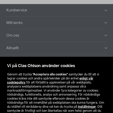
Sidfot
Kundservice
Mitt konto
Om oss
Aktuellt
Våra bolag
Vi på Clas Ohlson använder cookies
Hitta butik
Genom att trycka
”Acceptera alla cookies”
samtycker du till att vi
lagrar cookies och andra spårtekniker på din enhet
enligt vår
cookiepolicy
för att förbättra upplevelsen på vår webbplats,
SE
NO
FI
analysera webbplatsens användning samt anpassa våra
marknadsföringsinsatser. Vi använder fyra kategorier av cookies:
nödvändiga, funktionella, analys och annonsering. För nödvändiga
cookies krävs inte ditt samtycke eftersom dessa cookies är
nödvändiga för att innehållet på webbplatsen ska kunna fungera. Om
du istället vill skräddarsy dina val kan du trycka på
inställningar
. Ditt
samtycke är frivilligt och kan återkallas när som helst genom att du