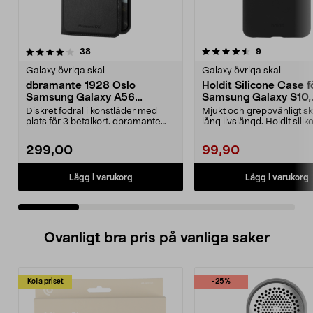
4.5 av 5 stjärnor
recensioner
4.0 av 5 stjärnor
recensioner
38
9
Galaxy övriga skal
Galaxy övriga skal
dbramante 1928 Oslo
Holdit Silicone Case f
Samsung Galaxy A56
Samsung Galaxy S10,
plånboksfodral
mobilskal
Diskret fodral i konstläder med
Mjukt och greppvänligt s
plats för 3 betalkort. dbramante
lång livslängd. Holdit silik
1928 Oslo – sla...
Samsung G...
299,00
99,90
Lägg i varukorg
Lägg i varukorg
Ovanligt bra pris på vanliga saker
Kolla priset
-25%