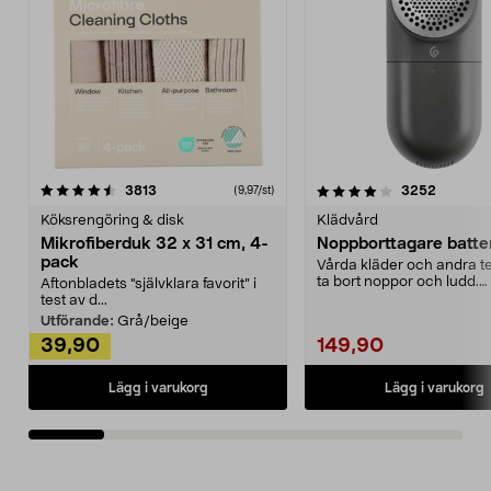
4.0av 5 stjärnor
recensioner
4.5av 5 stjärnor
recensio
3813
3252
(9,97/st)
Köksrengöring & disk
Klädvård
Mikrofiberduk 32 x 31 cm, 4-
Noppborttagare batter
pack
Vårda kläder och andra tex
ta bort noppor och ludd.
Aftonbladets "självklara favorit” i
Noppborttagaren fräs...
test av d...
Utförande:
Grå/beige
39,90
149,90
Lägg i varukorg
Lägg i varukorg