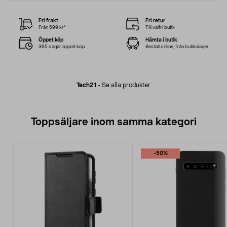
Fri frakt
Fri retur
Från 599 kr*
Till valfri butik
Öppet köp
Hämta i butik
365 dagar öppet köp
Beställ online, från butikslager
Tech21
-
Se alla produkter
Toppsäljare inom samma kategori
-50%