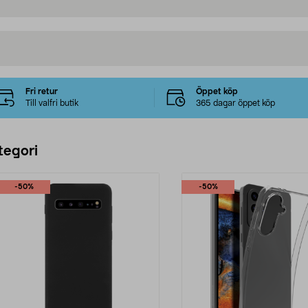
Fri retur
Öppet köp
Till valfri butik
365 dagar öppet köp
tegori
-50%
-50%