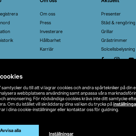
o
Om oss
Aktuellt
egistrera
Om oss
Presenter
enord
Press
Städ & rengöring
ation
Investerare
Grillar
istorik
Hållbarhet
Grästrimmer
Karriär
Solcellsbelysning
 cookies
”
samtycker du till att vi lagrar cookies och andra spårtekniker på din 
analysera webbplatsens användning samt anpassa våra marknadsförings
 och annonsering. För nödvändiga cookies krävs inte ditt samtycke ef
a. Om du istället vill skräddarsy dina val kan du trycka på
inställninga
r i dina cookie-inställningar eller kontaktar oss för guidning.
s Ohlson
Köpvillkor
Privacy statement
Klubbvillkor
H
Ändra till priser exklusive moms
Avvisa alla
Inställningar