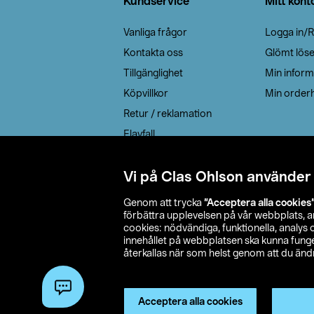
Kundservice
Mitt kont
Vanliga frågor
Logga in/R
Kontakta oss
Glömt lös
Tillgänglighet
Min inform
Köpvillkor
Min orderh
Retur / reklamation
Elavfall
Cookie policy
Leveransalternativ
Vi på Clas Ohlson använder
Genom att trycka
”Acceptera alla cookies
förbättra upplevelsen på vår webbplats, 
cookies: nödvändiga, funktionella, analys
innehållet på webbplatsen ska kunna funger
återkallas när som helst genom att du ändra
© 2026 Cla
Acceptera alla cookies