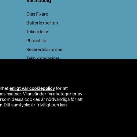
Våra bolag
Clas Fixare
Batteriexperten
Teknikdelar
PhoneLife
Reservdelaronline
Teknikmagasinet
enhet
enligt vår cookiepolicy
för att
insatser. Vi använder fyra kategorier av
tersom dessa cookies är nödvändiga för att
r
. Ditt samtycke är frivilligt och kan
itta butik