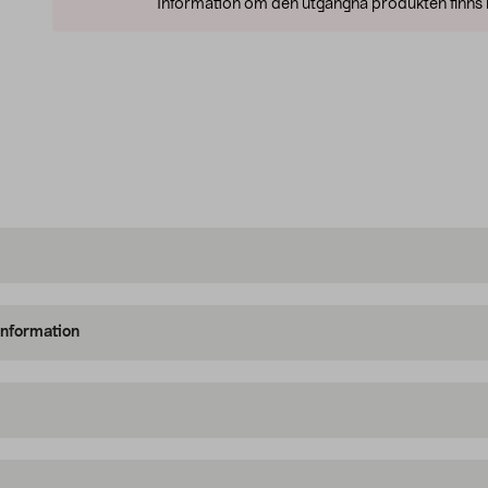
Information om den utgångna produkten finns l
information