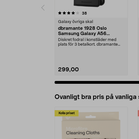
0 av 5 stjärnor
4.5 av 5 stjärnor
recensioner
38
Galaxy övriga skal
dbramante 1928 Oslo
Samsung Galaxy A56
plånboksfodral
Diskret fodral i konstläder med
plats för 3 betalkort. dbramante
1928 Oslo – sla...
299,00
Ovanligt bra pris på vanliga
Kolla priset