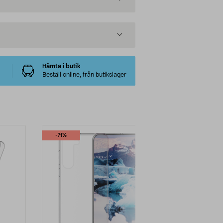
Hämta i butik
Beställ online, från butikslager
-71%
-50%