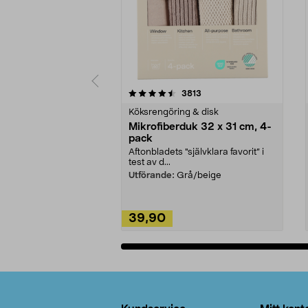
5av 5 stjärnor
4.0av 5 stjärnor
recensioner
3813
Köksrengöring & disk
Mikrofiberduk 32 x 31 cm, 4-
pack
Aftonbladets "självklara favorit” i
test av d...
Utförande:
Grå/beige
39,90
Lägg i varukorg
Sidfot