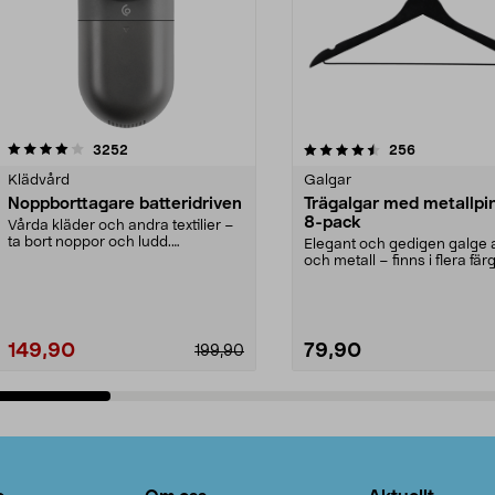
4.5av 5 stjärnor
recensioner
4.0av 5 stjärnor
recensioner
3252
256
Klädvård
Galgar
Noppborttagare batteridriven
Trägalgar med metallpi
8-pack
Vårda kläder och andra textilier –
ta bort noppor och ludd.
Elegant och gedigen galge a
Noppborttagaren fräs...
och metall – finns i flera färg
Galge med sv...
149,90
79,90
199,90
Lägg i varukorg
Lägg i varukorg