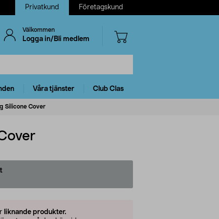
Privatkund
Företagskund
Välkommen
Logga in/Bli medlem
nden
Våra tjänster
Club Clas
g Silicone Cover
 Cover
t
er
liknande produkter.