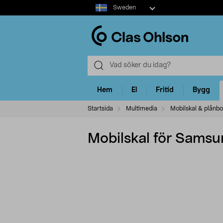
Select
Sweden
market
Hem
El
Fritid
Bygg
Startsida
Multimedia
Mobilskal & plånbo
Mobilskal för Samsu