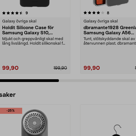
4.0 av 5 stjärnor
recensioner
3.5 av 5 stjärnor
recensioner
9
8
Galaxy övriga skal
Galaxy övriga skal
Holdit Silicone Case för
dbramante1928 Greenl
Samsung Galaxy S10,
Samsung Galaxy A56
mobilskal
mobilskal
Mjukt och greppvänligt skal med
Tunt, stötskyddande skal av
lång livslängd. Holdit silikonskal för
återvunnen plast. dbraman
Samsung G...
Greenland Clear – mo...
99,90
99,90
199,90
 saker
-25%