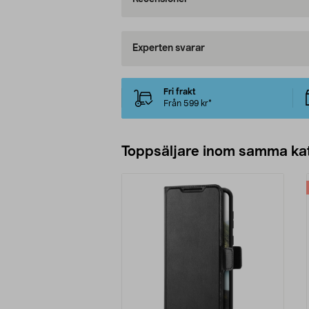
Experten svarar
Fri frakt
Från 599 kr*
Toppsäljare inom samma ka