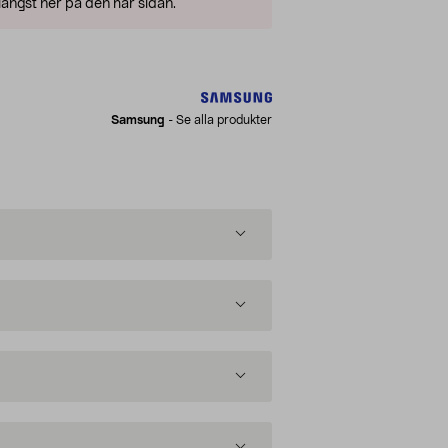
ängst ner på den här sidan.
Samsung
-
Se alla produkter