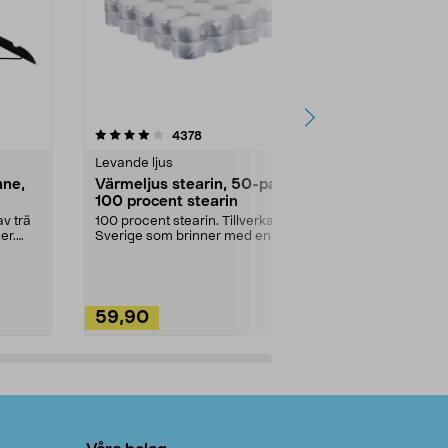
4.5av 5 stjärnor
recensioner
4.5
4378
2
Levande ljus
Rengöringsm
nne,
Värmeljus stearin, 50-pack,
Bikarbonat
100 procent stearin
Ett allsidigt 
städning och 
v trä
100 procent stearin. Tillverkade i
ute. Städa med
er.
Sverige som brinner med en
vacker och sotfri ...
59,90
49,90
Lägg i varukorg
Lägg