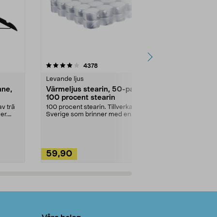
4.5av 5 stjärnor
recensioner
4.5
4378
2
Levande ljus
Rengöringsm
nne,
Värmeljus stearin, 50-pack,
Bikarbonat
100 procent stearin
Ett allsidigt 
städning och 
v trä
100 procent stearin. Tillverkade i
ute. Städa med
er.
Sverige som brinner med en
vacker och sotfri ...
59,90
49,90
Lägg i varukorg
Lägg