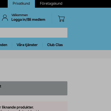
Privatkund
Företagskund
Välkommen
Logga in/Bli medlem
nden
Våra tjänster
Club Clas
t
er
liknande produkter.