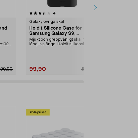
4.0 av 5 stjärnor
recensioner
5.0
4
1
Galaxy övriga skal
Galaxy övriga
and
Holdit Silicone Case för
Holdit Seet
Samsung Galaxy S9,
Samsung Ga
mobilskal
Mjukt och greppvänligt skal med
Greppvänligt o
te1928
lång livslängd. Holdit silikonskal för
med lång livs
Samsung G...
för Samsung .
99,90
149,90
199,90
199,90
Kolla priset
Multibuy