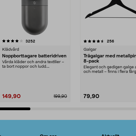
4.5av 5 stjärnor
recensioner
4.0av 5 stjärnor
recensioner
3252
256
Klädvård
Galgar
Noppborttagare batteridriven
Trägalgar med metallpi
8-pack
Vårda kläder och andra textilier –
ta bort noppor och ludd.
Elegant och gedigen galge a
Noppborttagaren fräs...
och metall – finns i flera färg
Galge med sv...
149,90
79,90
199,90
Lägg i varukorg
Lägg i varukorg