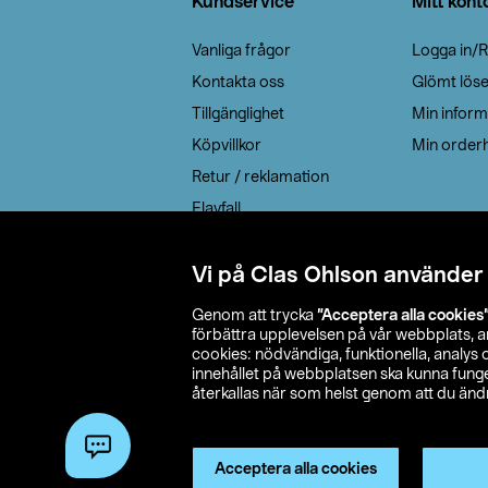
Kundservice
Mitt kont
Vanliga frågor
Logga in/R
Kontakta oss
Glömt lös
Tillgänglighet
Min inform
Köpvillkor
Min orderh
Retur / reklamation
Elavfall
Cookie policy
Leveransalternativ
Vi på Clas Ohlson använder
Genom att trycka
”Acceptera alla cookies
förbättra upplevelsen på vår webbplats, 
cookies: nödvändiga, funktionella, analys
innehållet på webbplatsen ska kunna funger
återkallas när som helst genom att du ändra
© 2026 Cla
Acceptera alla cookies