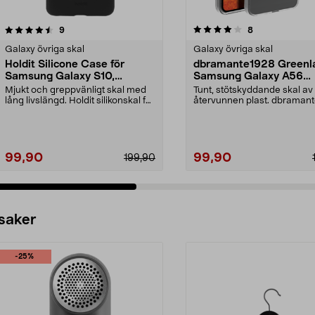
4.0 av 5 stjärnor
recensioner
3.5 av 5 stjärnor
recensioner
9
8
Galaxy övriga skal
Galaxy övriga skal
Holdit Silicone Case för
dbramante1928 Greenl
Samsung Galaxy S10,
Samsung Galaxy A56
mobilskal
mobilskal
Mjukt och greppvänligt skal med
Tunt, stötskyddande skal av
lång livslängd. Holdit silikonskal för
återvunnen plast. dbraman
Samsung G...
Greenland Clear – mo...
99,90
99,90
199,90
 saker
-25%