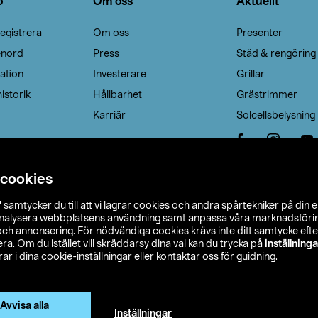
o
Om oss
Aktuellt
egistrera
Om oss
Presenter
enord
Press
Städ & rengöring
ation
Investerare
Grillar
istorik
Hållbarhet
Grästrimmer
Karriär
Solcellsbelysning
 cookies
”
samtycker du till att vi lagrar cookies och andra spårtekniker på din 
analysera webbplatsens användning samt anpassa våra marknadsförings
 och annonsering. För nödvändiga cookies krävs inte ditt samtycke ef
a. Om du istället vill skräddarsy dina val kan du trycka på
inställninga
r i dina cookie-inställningar eller kontaktar oss för guidning.
s Ohlson
Köpvillkor
Privacy statement
Klubbvillkor
H
Ändra till priser exklusive moms
Avvisa alla
Inställningar