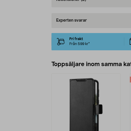
Experten svarar
Fri frakt
Från 599 kr*
Toppsäljare inom samma ka