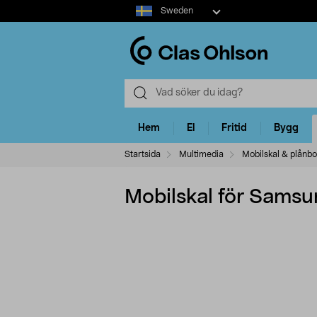
Select
Sweden
market
Hem
El
Fritid
Bygg
Startsida
Multimedia
Mobilskal & plånbo
Mobilskal för Samsu