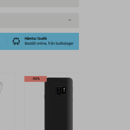
Hämta i butik
Beställ online, från butikslager
-50%
-40%