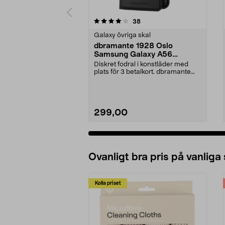
0 av 5 stjärnor
4.5 av 5 stjärnor
recensioner
38
Galaxy övriga skal
dbramante 1928 Oslo
Samsung Galaxy A56
plånboksfodral
Diskret fodral i konstläder med
plats för 3 betalkort. dbramante
1928 Oslo – sla...
299,00
Ovanligt bra pris på vanliga
Kolla priset