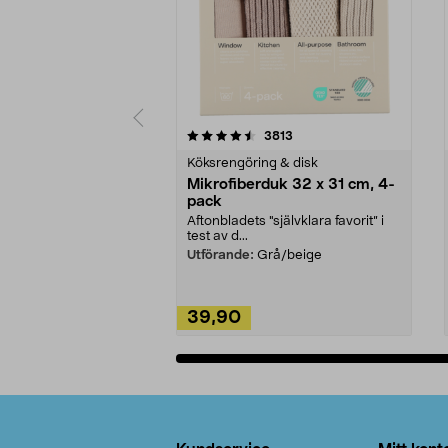
5av 5 stjärnor
4.0av 5 stjärnor
recensioner
3813
Köksrengöring & disk
Mikrofiberduk 32 x 31 cm, 4-
pack
Aftonbladets "självklara favorit” i
test av d...
Utförande:
Grå/beige
39,90
Lägg i varukorg
Sidfot