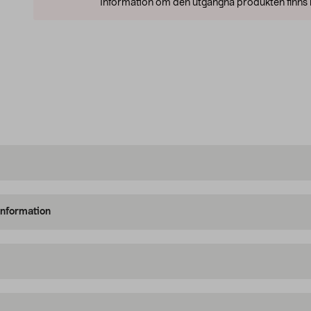
Information om den utgångna produkten finns l
information