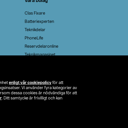
Våra bolag
Clas Fixare
Batteriexperten
Teknikdelar
PhoneLife
Reservdelaronline
Teknikmagasinet
enhet
enligt vår cookiepolicy
för att
insatser. Vi använder fyra kategorier av
tersom dessa cookies är nödvändiga för att
r
. Ditt samtycke är frivilligt och kan
itta butik