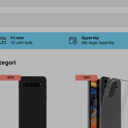
Fri retur
Öppet köp
Till valfri butik
365 dagar öppet köp
tegori
-50%
-50%