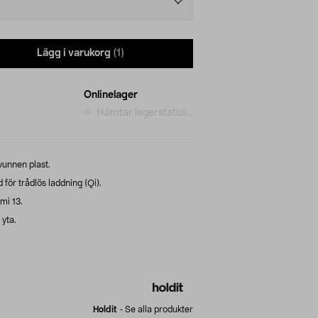
Lägg i varukorg
(1)
Onlinelager
Hämtar lagerstatus...
vunnen plast.
för trådlös laddning (Qi).
mi 13.
yta.
Holdit
-
Se alla produkter