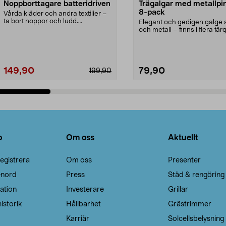
Noppborttagare batteridriven
Trägalgar med metallpi
8-pack
Vårda kläder och andra textilier –
ta bort noppor och ludd.
Elegant och gedigen galge a
Noppborttagaren fräs...
och metall – finns i flera färg
Galge med sv...
149,90
79,90
199,90
Lägg i varukorg
Lägg i varukorg
o
Om oss
Aktuellt
egistrera
Om oss
Presenter
enord
Press
Städ & rengöring
ation
Investerare
Grillar
istorik
Hållbarhet
Grästrimmer
Karriär
Solcellsbelysning