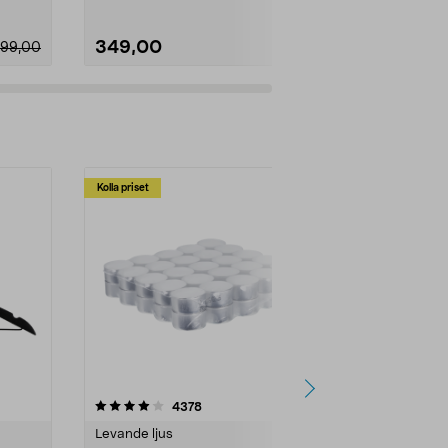
349,00
349,00
199,00
Kolla priset
Multibuy
4.5av 5 stjärnor
recensioner
4.5
4378
2
Levande ljus
Rengöringsm