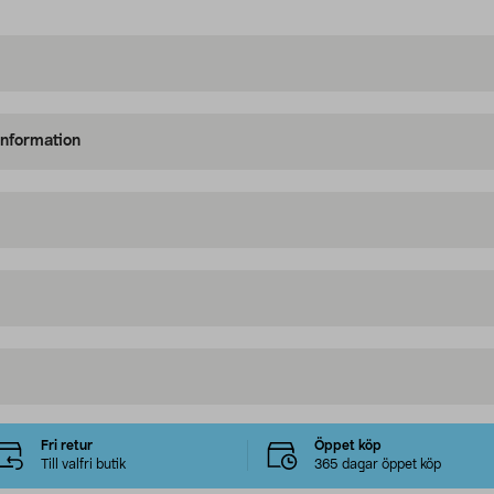
information
Fri retur
Öppet köp
Till valfri butik
365 dagar öppet köp