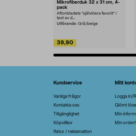
Mikrofiberduk 32 x 31 cm, 4-
pack
Aftonbladets "självklara favorit” i
test av d...
Utförande:
Grå/beige
39,90
Lägg i varukorg
Sidfot
Kundservice
Mitt kont
Vanliga frågor
Logga in/R
Kontakta oss
Glömt lös
Tillgänglighet
Min inform
Köpvillkor
Min orderh
Retur / reklamation