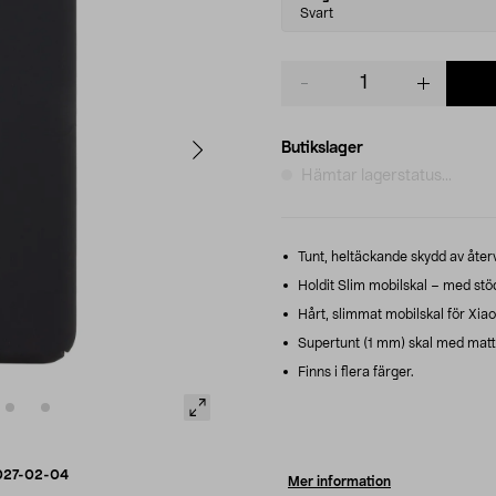
variant
Svart
Product
quantity
Butikslager
Hämtar lagerstatus...
Tunt, heltäckande skydd av åter
Holdit Slim mobilskal – med stöd 
Hårt, slimmat mobilskal för Xiao
Supertunt (1 mm) skal med matt 
Finns i flera färger.
027-02-04
Mer information