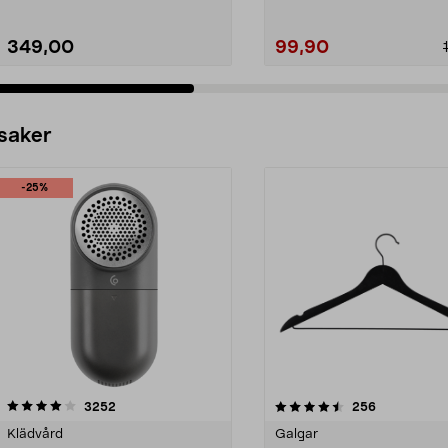
349,00
99,90
 saker
-25%
4.5av 5 stjärnor
recensioner
4.0av 5 stjärnor
recensioner
3252
256
Klädvård
Galgar