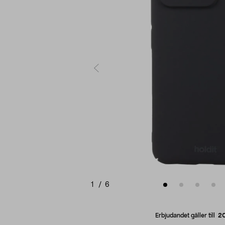
1
/
6
Erbjudandet gäller till
2