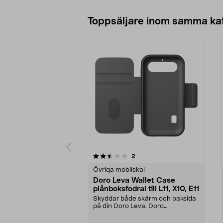
Toppsäljare inom samma ka
5 av 5 stjärnor
5.0 av 5 stjärnor
recensioner
2
Övriga mobilskal
Doro Leva Wallet Case
plånboksfodral till L11, X10, E11
Skyddar både skärm och baksida
på din Doro Leva. Doro
plånboksfodral med plats f...