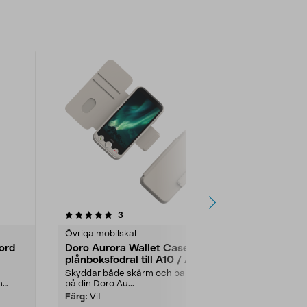
5.0 av 5 stjärnor
recensioner
4.0
3
1
Övriga mobilskal
Övriga mobils
ord
Doro Aurora Wallet Case
Doro Auror
plånboksfodral till A10 / A11
plånboksfod
Skyddar både skärm och baksida
Skyddar både
m
på din Doro Au...
på din Doro Au
Färg:
Vit
Färg:
Grå