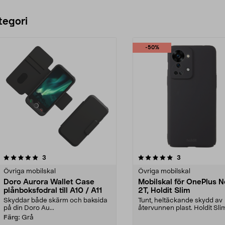
tegori
-50%
5.0 av 5 stjärnor
recensioner
5.0 av 5 stjärnor
recensioner
3
3
Övriga mobilskal
Övriga mobilskal
Doro Aurora Wallet Case
Mobilskal för OnePlus N
plånboksfodral till A10 / A11
2T, Holdit Slim
Skyddar både skärm och baksida
Tunt, heltäckande skydd av
på din Doro Au...
återvunnen plast. Holdit Sli
mobilskal – med stöd fö...
Färg:
Grå