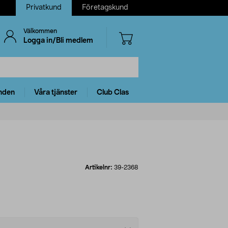
Privatkund
Företagskund
Välkommen
Logga in/Bli medlem
nden
Våra tjänster
Club Clas
Artikelnr:
39-2368