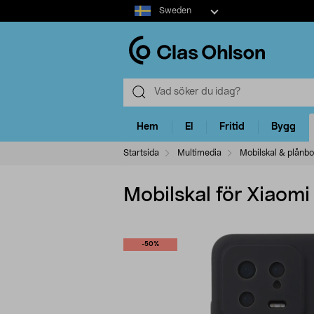
Select
Sweden
market
Hem
El
Fritid
Bygg
Startsida
Multimedia
Mobilskal & plånbo
Mobilskal för Xiaomi 
-50%