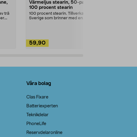
nne,
Värmeljus stearin, 50-pack,
Bikarbonat
100 procent stearin
Ett allsidigt 
städning och 
v trä
100 procent stearin. Tillverkade i
ute. Städa med
er.
Sverige som brinner med en
vacker och sotfri ...
59,90
49,90
Lägg i varukorg
Lägg
Våra bolag
Clas Fixare
Batteriexperten
Teknikdelar
PhoneLife
Reservdelaronline