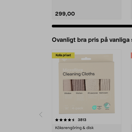
299,00
Ovanligt bra pris på vanliga
Kolla priset
5av 5 stjärnor
4.0av 5 stjärnor
recensioner
3813
Köksrengöring & disk