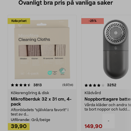
Ovanligt bra pris på vanliga saker
Kolla priset
-25%
4.0av 5 stjärnor
recensioner
4.5av 5 stjärnor
recensio
3813
3252
(9,97/st)
Köksrengöring & disk
Klädvård
Mikrofiberduk 32 x 31 cm, 4-
Noppborttagare batter
pack
Vårda kläder och andra tex
ta bort noppor och ludd.
Aftonbladets "självklara favorit” i
Noppborttagaren fräs...
test av d...
Utförande:
Grå/beige
-
39,90
149,90