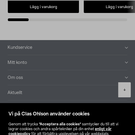
Lägg i varukorg
Lägg i varukorg
Sidfot
Kundservice
Mitt konto
Om oss
Product
+
Aktuellt
quantity
Våra bolag
Vi på Clas Ohlson använder cookies
Hitta butik
Genom att trycka
”Acceptera alla cookies”
samtycker du till att vi
lagrar cookies och andra spårtekniker på din enhet
enligt vår
cookiepolicy
för att förbättra upplevelsen på vår webbplats,