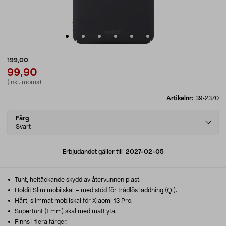
199,00
99,90
(inkl. moms)
Artikelnr:
39-2370
Select
Färg
variant
Svart
Erbjudandet gäller till
2027-02-05
Tunt, heltäckande skydd av återvunnen plast.
Holdit Slim mobilskal – med stöd för trådlös laddning (Qi).
Hårt, slimmat mobilskal för Xiaomi 13 Pro.
Supertunt (1 mm) skal med matt yta.
Finns i flera färger.