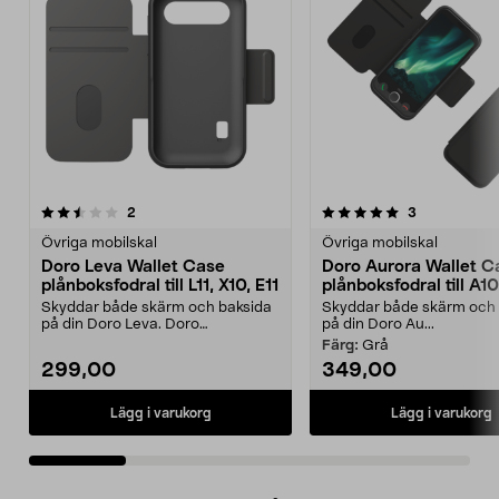
5.0 av 5 stjärnor
recensioner
5.0 av 5 stjärnor
recensioner
2
3
Övriga mobilskal
Övriga mobilskal
Doro Leva Wallet Case
Doro Aurora Wallet C
plånboksfodral till L11, X10, E11
plånboksfodral till A10
Skyddar både skärm och baksida
Skyddar både skärm och 
på din Doro Leva. Doro
på din Doro Au...
plånboksfodral med plats f...
Färg:
Grå
299,00
349,00
Lägg i varukorg
Lägg i varukorg