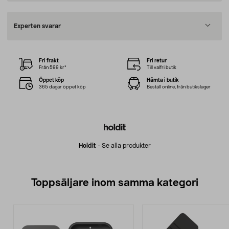
Experten svarar
Fri frakt
Fri retur
Från 599 kr*
Till valfri butik
Öppet köp
Hämta i butik
365 dagar öppet köp
Beställ online, från butikslager
Holdit
-
Se alla produkter
Toppsäljare inom samma kategori