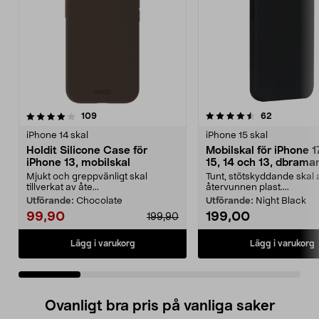
4.5 av 5 stjärnor
recensioner
4.5 av 5 stjärnor
recensione
109
62
iPhone 14 skal
iPhone 15 skal
Holdit Silicone Case för
Mobilskal för iPhone 1
iPhone 13, mobilskal
15, 14 och 13, dbram
Greenland
Mjukt och greppvänligt skal
Tunt, stötskyddande skal 
tillverkat av åte...
återvunnen plast....
Utförande:
Chocolate
Utförande:
Night Black
99,90
199,00
199,90
Lägg i varukorg
Lägg i varukorg
Ovanligt bra pris på vanliga saker