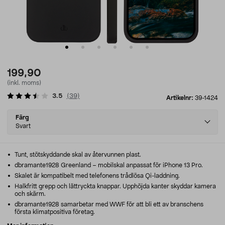
199,90
(inkl. moms)
3.5
(
39
)
Artikelnr:
39-1424
Select
Färg
variant
Svart
Tunt, stötskyddande skal av återvunnen plast.
dbramante1928 Greenland – mobilskal anpassat för iPhone 13 Pro.
Skalet är kompatibelt med telefonens trådlösa Qi-laddning.
Halkfritt grepp och lättryckta knappar. Upphöjda kanter skyddar kamera
och skärm.
dbramante1928 samarbetar med WWF för att bli ett av branschens
första klimatpositiva företag.