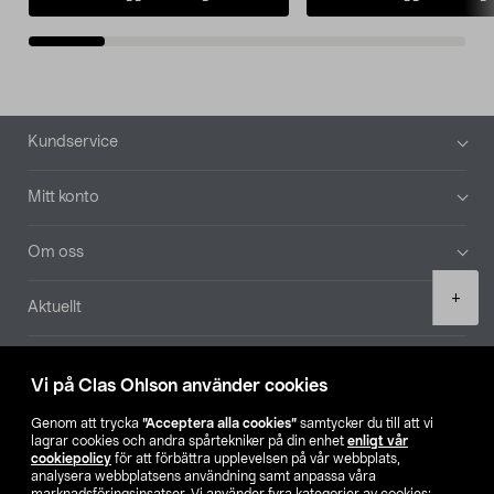
Sidfot
Kundservice
Mitt konto
Om oss
Product
+
Aktuellt
quantity
Våra bolag
Vi på Clas Ohlson använder cookies
Hitta butik
Genom att trycka
”Acceptera alla cookies”
samtycker du till att vi
lagrar cookies och andra spårtekniker på din enhet
enligt vår
cookiepolicy
för att förbättra upplevelsen på vår webbplats,
SE
NO
FI
analysera webbplatsens användning samt anpassa våra