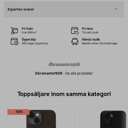
Experten svarar
Fri frakt
Fri retur
Från 599 kr*
Till valfri butik
Öppet köp
Hämta i butik
365 dagar öppet köp
Beställ online, från butikslager
Dbramante1928
-
Se alla produkter
Toppsäljare inom samma kategori
-50%