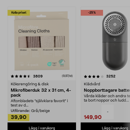
Kolla priset
-25%
4.0av 5 stjärnor
recensioner
4.5av 5 stjärnor
recensio
3809
3252
(9,97/st)
Köksrengöring & disk
Klädvård
Mikrofiberduk 32 x 31 cm, 4-
Noppborttagare batter
pack
Vårda kläder och andra tex
ta bort noppor och ludd.
Aftonbladets "självklara favorit” i
Noppborttagaren fräs...
test av d...
Utförande:
Grå/beige
-
39,90
149,90
Lägg i varukorg
Lägg i varukorg