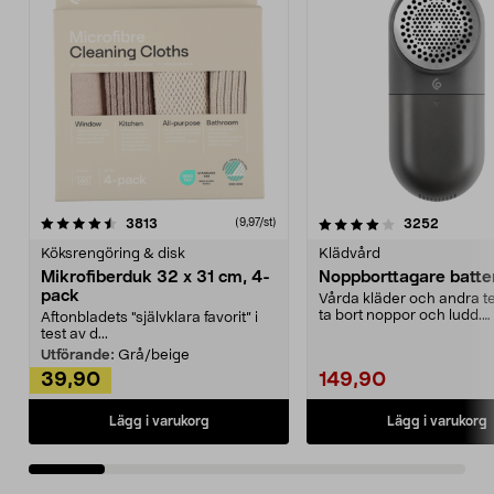
4.0av 5 stjärnor
recensioner
4.5av 5 stjärnor
recensio
3813
3252
(9,97/st)
Köksrengöring & disk
Klädvård
Mikrofiberduk 32 x 31 cm, 4-
Noppborttagare batter
pack
Vårda kläder och andra tex
ta bort noppor och ludd.
Aftonbladets "självklara favorit” i
Noppborttagaren fräs...
test av d...
Utförande:
Grå/beige
39,90
149,90
Lägg i varukorg
Lägg i varukorg