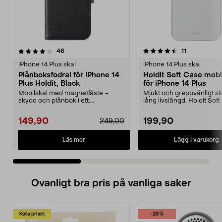
4.5 av 5 stjärnor
recensioner
3.5 av 5 stjärnor
recensioner
46
11
iPhone 14 Plus skal
iPhone 14 Plus skal
Plånboksfodral för iPhone 14
Holdit Soft Case mobi
Plus Holdit, Black
för iPhone 14 Plus
Mobilskal med magnetfäste –
Mjukt och greppvänligt s
skydd och plånbok i ett.
lång livslängd. Holdit Sof
Plånboksfodral för iPhone 1...
följsamt skyd...
149,90
199,90
249,00
Läs mer
Lägg i varukorg
Ovanligt bra pris på vanliga saker
Kolla priset
-25%