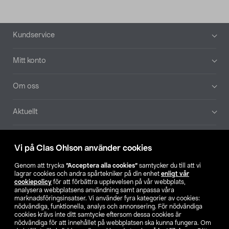
Sidfot
Kundservice
Mitt konto
Om oss
Aktuellt
Våra bolag
Vi på Clas Ohlson använder cookies
Hitta butik
Genom att trycka
”Acceptera alla cookies”
samtycker du till att vi
lagrar cookies och andra spårtekniker på din enhet
enligt vår
cookiepolicy
för att förbättra upplevelsen på vår webbplats,
SE
NO
FI
analysera webbplatsens användning samt anpassa våra
marknadsföringsinsatser. Vi använder fyra kategorier av cookies:
nödvändiga, funktionella, analys och annonsering. För nödvändiga
cookies krävs inte ditt samtycke eftersom dessa cookies är
nödvändiga för att innehållet på webbplatsen ska kunna fungera. Om