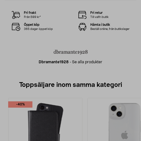
Fri frakt
Fri retur
Från 599 kr*
Till valfri butik
Öppet köp
Hämta i butik
365 dagar öppet köp
Beställ online, från butikslager
Dbramante1928
-
Se alla produkter
Toppsäljare inom samma kategori
-40%